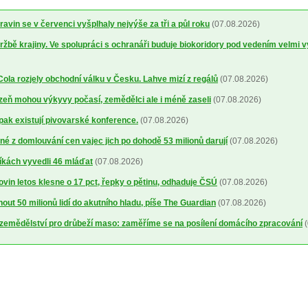
avin se v červenci vyšplhaly nejvýše za tři a půl roku
(07.08.2026)
ržbě krajiny. Ve spolupráci s ochranáři buduje biokoridory pod vedením velmi 
la rozjely obchodní válku v Česku. Lahve mizí z regálů
(07.08.2026)
lizeň mohou výkyvy počasí, zemědělci ale i méně zaseli
(07.08.2026)
 pak existují pivovarské konference.
(07.08.2026)
é z domlouvání cen vajec jich po dohodě 53 milionů darují
(07.08.2026)
íkách vyvedli 46 mláďat
(07.08.2026)
ovin letos klesne o 17 pct, řepky o pětinu, odhaduje ČSÚ
(07.08.2026)
out 50 milionů lidí do akutního hladu, píše The Guardian
(07.08.2026)
a zemědělství pro drůbeží maso: zaměříme se na posílení domácího zpracování
(