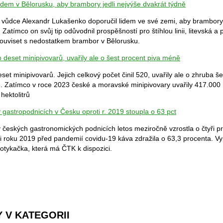
idem v Bělorusku, aby brambory jedli nejvýše dvakrát týdně
ý vůdce Alexandr Lukašenko doporučil lidem ve své zemi, aby brambory 
 Zatímco on svůj tip odůvodnil prospěšností pro štíhlou linii, litevská a
ouviset s nedostatkem brambor v Bělorusku.
o deset minipivovarů, uvařily ale o šest procent piva méně
eset minipivovarů. Jejich celkový počet činil 520, uvařily ale o zhruba š
 Zatímco v roce 2023 české a moravské minipivovary uvařily 417.000 hek
hektolitrů
gastropodnicích v Česku oproti r. 2019 stoupla o 63 pct
českých gastronomických podnicích letos meziročně vzrostla o čtyři p
i roku 2019 před pandemií covidu-19 káva zdražila o 63,3 procenta. Vyp
tykačka, která má ČTK k dispozici.
 V KATEGORII