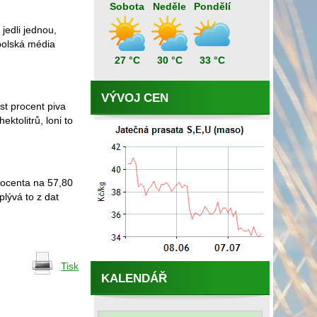
Sobota
Neděle
Pondělí
jedli jednou,
 polská média
27 °C
30 °C
33 °C
VÝVOJ CEN
est procent piva
tolitrů, loni to
rocenta na 57,80
lývá to z dat
Tisk
KALENDÁŘ