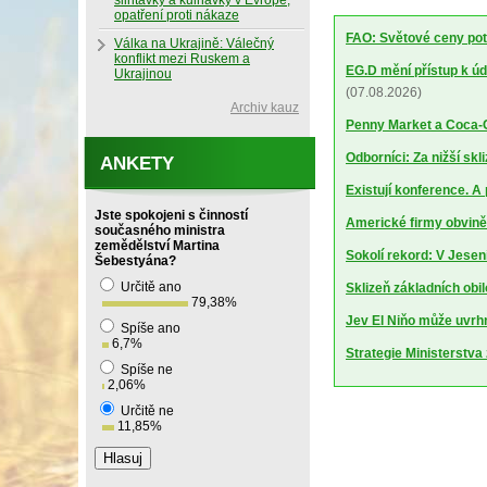
slintavky a kulhavky v Evropě,
opatření proti nákaze
FAO: Světové ceny potr
Válka na Ukrajině: Válečný
konflikt mezi Ruskem a
EG.D mění přístup k úd
Ukrajinou
(07.08.2026)
Archiv kauz
Penny Market a Coca-Co
Odborníci: Za nižší sk
ANKETY
Existují konference. A
Jste spokojeni s činností
Americké firmy obviněn
současného ministra
zemědělství Martina
Sokolí rekord: V Jesen
Šebestyána?
Určitě ano
Sklizeň základních obil
79,38
%
Jev El Niňo může uvrhn
Spíše ano
6,7
%
Strategie Ministerstv
Spíše ne
2,06
%
Určitě ne
11,85
%