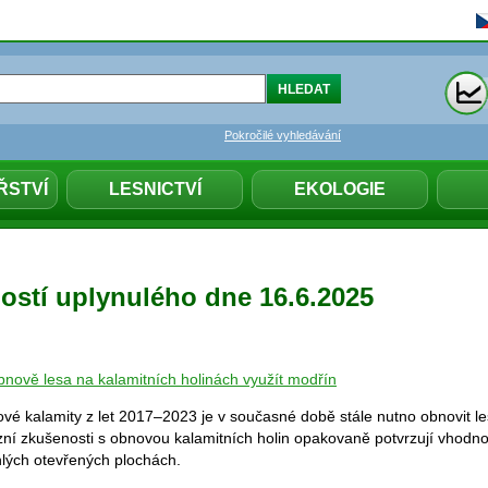
Pokročilé vyhledávání
ŘSTVÍ
LESNICTVÍ
EKOLOGIE
ostí uplynulého dne 16.6.2025
obnově lesa na kalamitních holinách využít modřín
vé kalamity z let 2017–2023 je v současné době stále nutno obnovit le
ní zkušenosti s obnovou kalamitních holin opakovaně potvrzují vhodno
lých otevřených plochách.