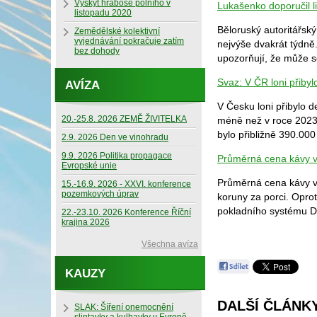
Výskyt hraboše polního v
Lukašenko doporučil l
listopadu 2020
Běloruský autoritářsk
Zemědělské kolektivní
vyjednávání pokračuje zatím
nejvýše dvakrát týdně.
bez dohody
upozorňují, že může s
Svaz: V ČR loni přibyl
AVÍZA
V Česku loni přibylo d
20.-25.8. 2026 ZEMĚ ŽIVITELKA
méně než v roce 2023.
bylo přibližně 390.000 
2.9. 2026 Den ve vinohradu
9.9. 2026 Politika propagace
Průměrná cena kávy v 
Evropské unie
Průměrná cena kávy v 
15.-16.9. 2026 - XXVI. konference
pozemkových úprav
koruny za porci. Oprot
pokladního systému Do
22.-23.10. 2026 Konference Říční
krajina 2026
Všechna avíza
KAUZY
DALŠÍ ČLÁNKY
SLAK: Šíření onemocnění