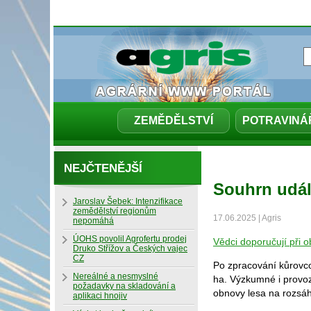
ZEMĚDĚLSTVÍ
POTRAVINÁ
NEJČTENĚJŠÍ
Souhrn udál
Jaroslav Šebek: Intenzifikace
zemědělství regionům
17.06.2025 | Agris
nepomáhá
ÚOHS povolil Agrofertu prodej
Vědci doporučují při 
Druko Střížov a Českých vajec
CZ
Po zpracování kůrovco
Nereálné a nesmyslné
ha. Výzkumné i provoz
požadavky na skladování a
obnovy lesa na rozsáh
aplikaci hnojiv