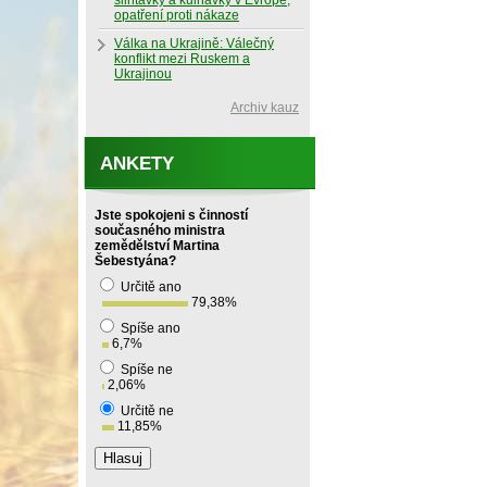
slintavky a kulhavky v Evropě,
opatření proti nákaze
Válka na Ukrajině: Válečný
konflikt mezi Ruskem a
Ukrajinou
Archiv kauz
ANKETY
Jste spokojeni s činností
současného ministra
zemědělství Martina
Šebestyána?
Určitě ano
79,38
%
Spíše ano
6,7
%
Spíše ne
2,06
%
Určitě ne
11,85
%