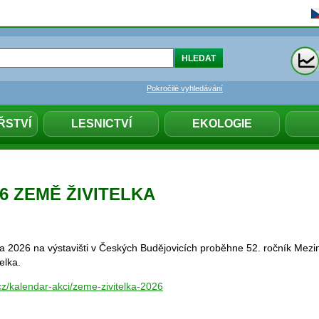
Pokročilé vyhledávání
ŘSTVÍ
LESNICTVÍ
EKOLOGIE
026 ZEMĚ ŽIVITELKA
a 2026 na výstavišti v Českých Budějovicích proběhne 52. ročník Mez
telka.
cz/kalendar-akci/zeme-zivitelka-2026