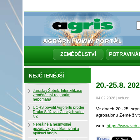
ZEMĚDĚLSTVÍ
POTRAVINÁ
NEJČTENĚJŠÍ
20.-25.8. 2
Jaroslav Šebek: Intenzifikace
zemědělství regionům
04.02.2026 | vcb.cz
nepomáhá
ÚOHS povolil Agrofertu prodej
Ve dnech 20.-25. srpn
Druko Střížov a Českých vajec
agrosalonu Země živi
CZ
Nereálné a nesmyslné
web:
https://www.vcb.
požadavky na skladování a
aplikaci hnojiv