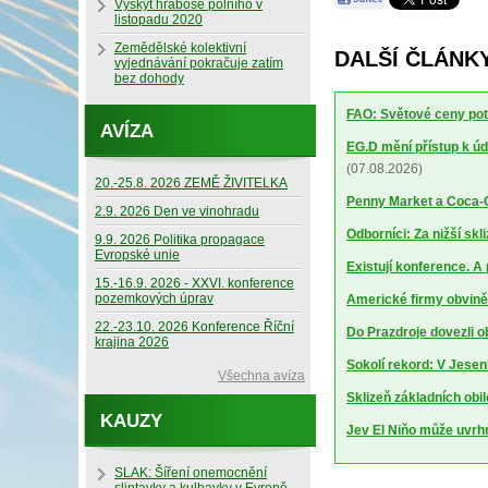
Výskyt hraboše polního v
listopadu 2020
Zemědělské kolektivní
DALŠÍ ČLÁNKY
vyjednávání pokračuje zatím
bez dohody
FAO: Světové ceny potr
AVÍZA
EG.D mění přístup k úd
(07.08.2026)
20.-25.8. 2026 ZEMĚ ŽIVITELKA
Penny Market a Coca-Co
2.9. 2026 Den ve vinohradu
Odborníci: Za nižší sk
9.9. 2026 Politika propagace
Evropské unie
Existují konference. A
15.-16.9. 2026 - XXVI. konference
pozemkových úprav
Americké firmy obviněn
22.-23.10. 2026 Konference Říční
Do Prazdroje dovezli 
krajina 2026
Sokolí rekord: V Jesen
Všechna avíza
Sklizeň základních obil
KAUZY
Jev El Niňo může uvrhn
SLAK: Šíření onemocnění