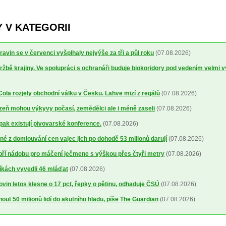
 V KATEGORII
avin se v červenci vyšplhaly nejvýše za tři a půl roku
(07.08.2026)
ržbě krajiny. Ve spolupráci s ochranáři buduje biokoridory pod vedením velmi 
la rozjely obchodní válku v Česku. Lahve mizí z regálů
(07.08.2026)
lizeň mohou výkyvy počasí, zemědělci ale i méně zaseli
(07.08.2026)
 pak existují pivovarské konference.
(07.08.2026)
é z domlouvání cen vajec jich po dohodě 53 milionů darují
(07.08.2026)
obří nádobu pro máčení ječmene s výškou přes čtyři metry
(07.08.2026)
íkách vyvedli 46 mláďat
(07.08.2026)
ovin letos klesne o 17 pct, řepky o pětinu, odhaduje ČSÚ
(07.08.2026)
out 50 milionů lidí do akutního hladu, píše The Guardian
(07.08.2026)