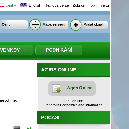
Česky
English
Textová verze
Zobrazit mobilní verzi
Ceny
Mapa serveru
Přidat obsah
VENKOV
PODNIKÁNÍ
AGRIS ONLINE
Agris Online
inárodního
Agris on-line
Papers in Economics and Informatics
POČASÍ
Tisk