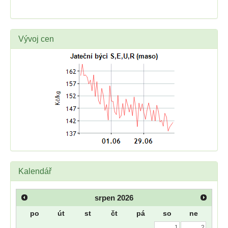
Vývoj cen
Kalendář
srpen
2026
po
út
st
čt
pá
so
ne
1
2