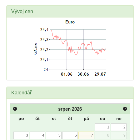
Vývoj cen
Kalendář
srpen
2026
po
út
st
čt
pá
so
ne
1
2
3
4
5
6
7
8
9