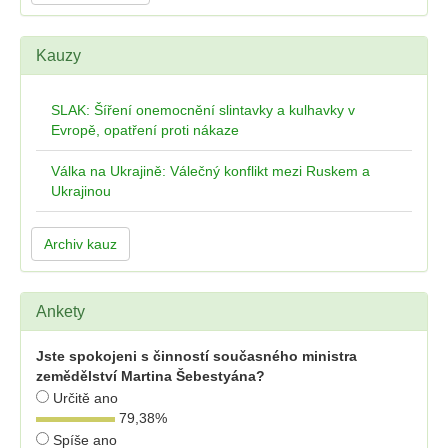
Kauzy
SLAK: Šíření onemocnění slintavky a kulhavky v
Evropě, opatření proti nákaze
Válka na Ukrajině: Válečný konflikt mezi Ruskem a
Ukrajinou
Archiv kauz
Ankety
Jste spokojeni s činností současného ministra
zemědělství Martina Šebestyána?
Určitě ano
79,38
%
Spíše ano