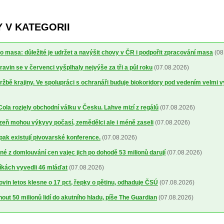
 V KATEGORII
o masa: důležité je udržet a navýšit chovy v ČR i podpořit zpracování masa
(08
avin se v červenci vyšplhaly nejvýše za tři a půl roku
(07.08.2026)
ržbě krajiny. Ve spolupráci s ochranáři buduje biokoridory pod vedením velmi 
la rozjely obchodní válku v Česku. Lahve mizí z regálů
(07.08.2026)
lizeň mohou výkyvy počasí, zemědělci ale i méně zaseli
(07.08.2026)
 pak existují pivovarské konference.
(07.08.2026)
é z domlouvání cen vajec jich po dohodě 53 milionů darují
(07.08.2026)
íkách vyvedli 46 mláďat
(07.08.2026)
ovin letos klesne o 17 pct, řepky o pětinu, odhaduje ČSÚ
(07.08.2026)
out 50 milionů lidí do akutního hladu, píše The Guardian
(07.08.2026)