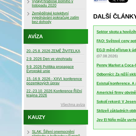
Výskyt hraboše polního v
listopadu 2020
Zemědělské kolektivní
DALŠÍ ČLÁNKY
vyjednávání pokračuje zatím
bez dohody
Sektor skotu a hovězíh
AVÍZA
FAO: Světové ceny potr
EG.D mění přístup k úd
20.-25.8. 2026 ZEMĚ ŽIVITELKA
(07.08.2026)
2.9. 2026 Den ve vinohradu
Penny Market a Coca-Co
9.9. 2026 Politika propagace
Evropské unie
Odborníci: Za nižší sk
15.-16.9. 2026 - XXVI. konference
pozemkových úprav
Existují konference. A
22.-23.10. 2026 Konference Říční
Americké firmy obviněn
krajina 2026
Sokolí rekord: V Jesen
Všechna avíza
Sklizeň základních obil
KAUZY
Jev El Niňo může uvrhn
SLAK: Šíření onemocnění