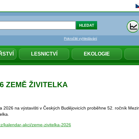
Pokročilé vyhledávání
ŘSTVÍ
LESNICTVÍ
EKOLOGIE
026 ZEMĚ ŽIVITELKA
a 2026 na výstavišti v Českých Budějovicích proběhne 52. ročník Mez
telka.
cz/kalendar-akci/zeme-zivitelka-2026