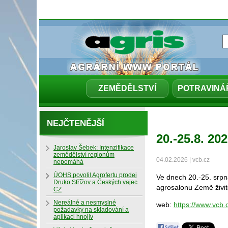
ZEMĚDĚLSTVÍ
POTRAVINÁ
NEJČTENĚJŠÍ
20.-25.8. 2
Jaroslav Šebek: Intenzifikace
zemědělství regionům
04.02.2026 | vcb.cz
nepomáhá
ÚOHS povolil Agrofertu prodej
Ve dnech 20.-25. srpn
Druko Střížov a Českých vajec
agrosalonu Země živi
CZ
Nereálné a nesmyslné
web:
https://www.vcb.
požadavky na skladování a
aplikaci hnojiv