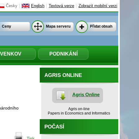
Česky
English
Textová verze
Zobrazit mobilní verzi
Ceny
Mapa serveru
Přidat obsah
VENKOV
PODNIKÁNÍ
AGRIS ONLINE
Agris Online
inárodního
Agris on-line
Papers in Economics and Informatics
POČASÍ
Tisk