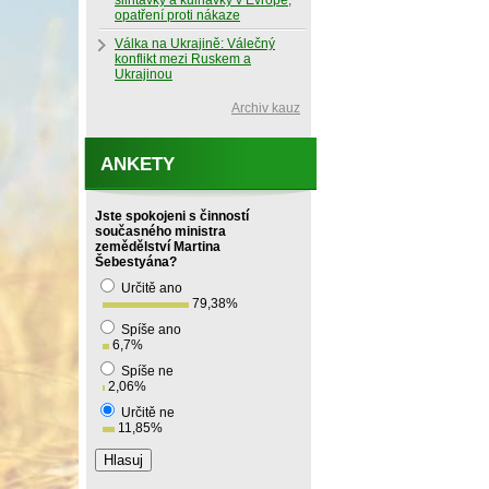
slintavky a kulhavky v Evropě,
opatření proti nákaze
Válka na Ukrajině: Válečný
konflikt mezi Ruskem a
Ukrajinou
Archiv kauz
ANKETY
Jste spokojeni s činností
současného ministra
zemědělství Martina
Šebestyána?
Určitě ano
79,38
%
Spíše ano
6,7
%
Spíše ne
2,06
%
Určitě ne
11,85
%