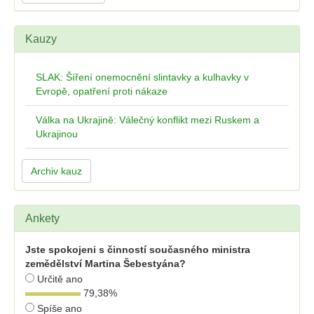
Kauzy
SLAK: Šíření onemocnění slintavky a kulhavky v
Evropě, opatření proti nákaze
Válka na Ukrajině: Válečný konflikt mezi Ruskem a
Ukrajinou
Archiv kauz
Ankety
Jste spokojeni s činností současného ministra
zemědělství Martina Šebestyána?
Určitě ano
79,38
%
Spíše ano