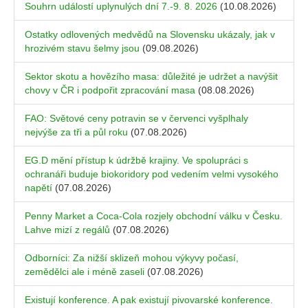
Souhrn událostí uplynulých dní 7.-9. 8. 2026
(10.08.2026)
Ostatky odlovených medvědů na Slovensku ukázaly, jak v
hrozivém stavu šelmy jsou
(09.08.2026)
Sektor skotu a hovězího masa: důležité je udržet a navýšit
chovy v ČR i podpořit zpracování masa
(08.08.2026)
FAO: Světové ceny potravin se v červenci vyšplhaly
nejvýše za tři a půl roku
(07.08.2026)
EG.D mění přístup k údržbě krajiny. Ve spolupráci s
ochranáři buduje biokoridory pod vedením velmi vysokého
napětí
(07.08.2026)
Penny Market a Coca-Cola rozjely obchodní válku v Česku.
Lahve mizí z regálů
(07.08.2026)
Odborníci: Za nižší sklizeň mohou výkyvy počasí,
zemědělci ale i méně zaseli
(07.08.2026)
Existují konference. A pak existují pivovarské konference.