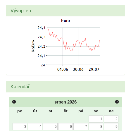
Vývoj cen
Kalendář
srpen
2026
po
út
st
čt
pá
so
ne
1
2
3
4
5
6
7
8
9