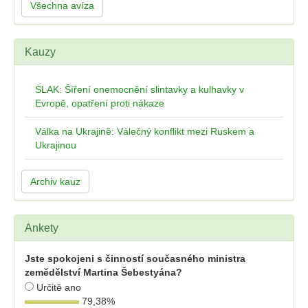
Všechna avíza
Kauzy
SLAK: Šíření onemocnění slintavky a kulhavky v
Evropě, opatření proti nákaze
Válka na Ukrajině: Válečný konflikt mezi Ruskem a
Ukrajinou
Archiv kauz
Ankety
Jste spokojeni s činností současného ministra
zemědělství Martina Šebestyána?
Určitě ano
79,38
%