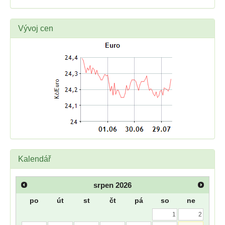
Vývoj cen
Kalendář
srpen
2026
po
út
st
čt
pá
so
ne
1
2