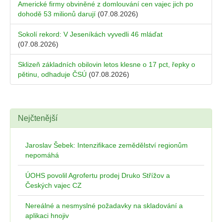
Americké firmy obviněné z domlouvání cen vajec jich po
dohodě 53 milionů darují
(07.08.2026)
Sokolí rekord: V Jeseníkách vyvedli 46 mláďat
(07.08.2026)
Sklizeň základních obilovin letos klesne o 17 pct, řepky o
pětinu, odhaduje ČSÚ
(07.08.2026)
Nejčtenější
Jaroslav Šebek: Intenzifikace zemědělství regionům
nepomáhá
ÚOHS povolil Agrofertu prodej Druko Střížov a
Českých vajec CZ
Nereálné a nesmyslné požadavky na skladování a
aplikaci hnojiv