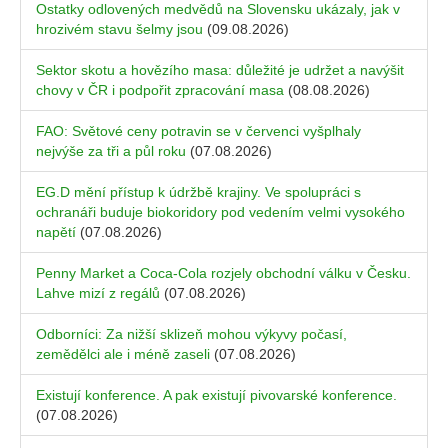
Ostatky odlovených medvědů na Slovensku ukázaly, jak v
hrozivém stavu šelmy jsou
(09.08.2026)
Sektor skotu a hovězího masa: důležité je udržet a navýšit
chovy v ČR i podpořit zpracování masa
(08.08.2026)
FAO: Světové ceny potravin se v červenci vyšplhaly
nejvýše za tři a půl roku
(07.08.2026)
EG.D mění přístup k údržbě krajiny. Ve spolupráci s
ochranáři buduje biokoridory pod vedením velmi vysokého
napětí
(07.08.2026)
Penny Market a Coca-Cola rozjely obchodní válku v Česku.
Lahve mizí z regálů
(07.08.2026)
Odborníci: Za nižší sklizeň mohou výkyvy počasí,
zemědělci ale i méně zaseli
(07.08.2026)
Existují konference. A pak existují pivovarské konference.
(07.08.2026)