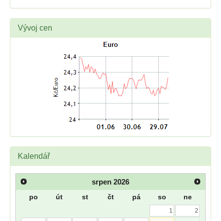
Vývoj cen
Kalendář
srpen
2026
po
út
st
čt
pá
so
ne
1
2