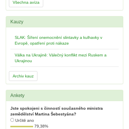
Všechna avíza
Kauzy
SLAK: Šíření onemocnění slintavky a kulhavky v
Evropě, opatření proti nákaze
Válka na Ukrajině: Válečný konflikt mezi Ruskem a
Ukrajinou
Archiv kauz
Ankety
Jste spokojeni s činností současného ministra
zemědělství Martina Šebestyána?
Určitě ano
79,38
%