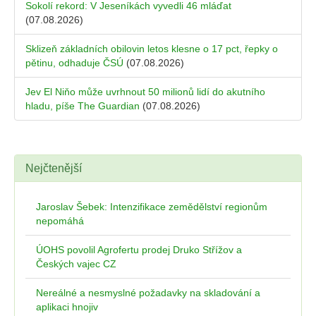
Sokolí rekord: V Jeseníkách vyvedli 46 mláďat
(07.08.2026)
Sklizeň základních obilovin letos klesne o 17 pct, řepky o
pětinu, odhaduje ČSÚ
(07.08.2026)
Jev El Niňo může uvrhnout 50 milionů lidí do akutního
hladu, píše The Guardian
(07.08.2026)
Nejčtenější
Jaroslav Šebek: Intenzifikace zemědělství regionům
nepomáhá
ÚOHS povolil Agrofertu prodej Druko Střížov a
Českých vajec CZ
Nereálné a nesmyslné požadavky na skladování a
aplikaci hnojiv