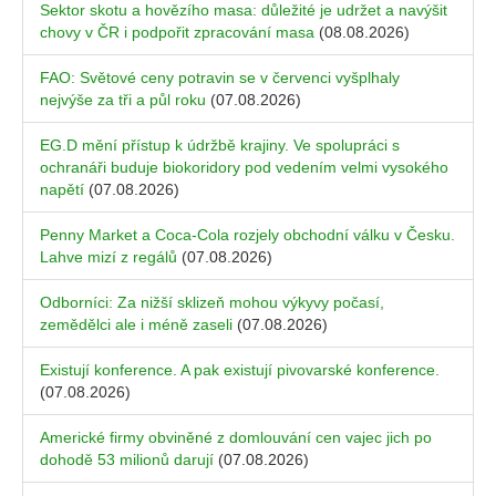
Sektor skotu a hovězího masa: důležité je udržet a navýšit
chovy v ČR i podpořit zpracování masa
(08.08.2026)
FAO: Světové ceny potravin se v červenci vyšplhaly
nejvýše za tři a půl roku
(07.08.2026)
EG.D mění přístup k údržbě krajiny. Ve spolupráci s
ochranáři buduje biokoridory pod vedením velmi vysokého
napětí
(07.08.2026)
Penny Market a Coca-Cola rozjely obchodní válku v Česku.
Lahve mizí z regálů
(07.08.2026)
Odborníci: Za nižší sklizeň mohou výkyvy počasí,
zemědělci ale i méně zaseli
(07.08.2026)
Existují konference. A pak existují pivovarské konference.
(07.08.2026)
Americké firmy obviněné z domlouvání cen vajec jich po
dohodě 53 milionů darují
(07.08.2026)