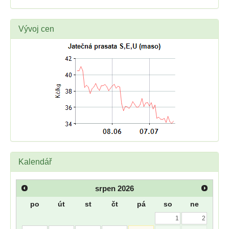
Vývoj cen
Kalendář
srpen
2026
po
út
st
čt
pá
so
ne
1
2