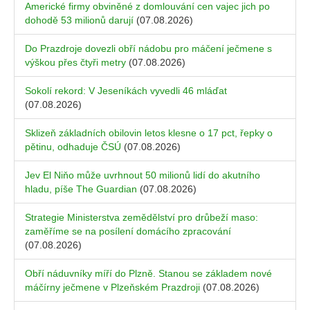
Americké firmy obviněné z domlouvání cen vajec jich po
dohodě 53 milionů darují
(07.08.2026)
Do Prazdroje dovezli obří nádobu pro máčení ječmene s
výškou přes čtyři metry
(07.08.2026)
Sokolí rekord: V Jeseníkách vyvedli 46 mláďat
(07.08.2026)
Sklizeň základních obilovin letos klesne o 17 pct, řepky o
pětinu, odhaduje ČSÚ
(07.08.2026)
Jev El Niňo může uvrhnout 50 milionů lidí do akutního
hladu, píše The Guardian
(07.08.2026)
Strategie Ministerstva zemědělství pro drůbeží maso:
zaměříme se na posílení domácího zpracování
(07.08.2026)
Obří náduvníky míří do Plzně. Stanou se základem nové
máčírny ječmene v Plzeňském Prazdroji
(07.08.2026)