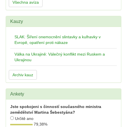
Všechna avíza
Kauzy
SLAK: Šíření onemocnění slintavky a kulhavky v
Evropě, opatření proti nákaze
Válka na Ukrajině: Válečný konflikt mezi Ruskem a
Ukrajinou
Archiv kauz
Ankety
Jste spokojeni s činností současného ministra
zemědělství Martina Šebestyána?
Určitě ano
79,38
%