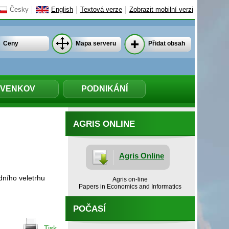
Česky
English
Textová verze
Zobrazit mobilní verzi
Ceny
Mapa serveru
Přidat obsah
VENKOV
PODNIKÁNÍ
AGRIS ONLINE
Agris Online
dního veletrhu
Agris on-line
Papers in Economics and Informatics
POČASÍ
Tisk