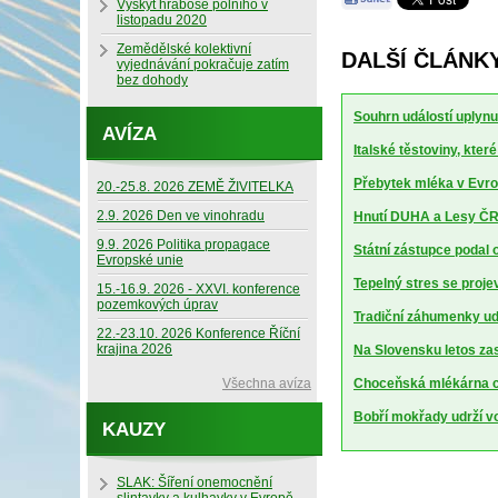
Výskyt hraboše polního v
listopadu 2020
Zemědělské kolektivní
DALŠÍ ČLÁNKY
vyjednávání pokračuje zatím
bez dohody
Souhrn událostí uplynu
AVÍZA
Italské těstoviny, kte
Přebytek mléka v Evrop
20.-25.8. 2026 ZEMĚ ŽIVITELKA
2.9. 2026 Den ve vinohradu
Hnutí DUHA a Lesy ČR 
9.9. 2026 Politika propagace
Státní zástupce podal 
Evropské unie
Tepelný stres se projev
15.-16.9. 2026 - XXVI. konference
pozemkových úprav
Tradiční záhumenky udr
22.-23.10. 2026 Konference Říční
krajina 2026
Na Slovensku letos za
Všechna avíza
Choceňská mlékárna ch
Bobří mokřady udrží vod
KAUZY
SLAK: Šíření onemocnění