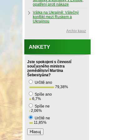
slintavky a kulhavky v Evropě,
opatření proti nákaze
Válka na Ukrajině: Válečný
konflikt mezi Ruskem a
Ukrajinou
Archiv kauz
ANKETY
Jste spokojeni s činností
současného ministra
zemědělství Martina
Šebestyána?
Určitě ano
79,38
%
Spíše ano
6,7
%
Spíše ne
2,06
%
Určitě ne
11,85
%