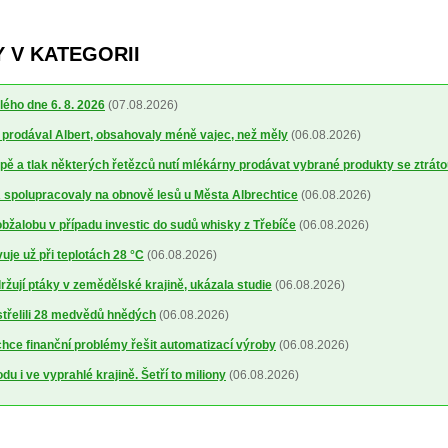
 V KATEGORII
lého dne 6. 8. 2026
(07.08.2026)
ré prodával Albert, obsahovaly méně vajec, než měly
(06.08.2026)
ě a tlak některých řetězců nutí mlékárny prodávat vybrané produkty se ztrát
spolupracovaly na obnově lesů u Města Albrechtice
(06.08.2026)
obžalobu v případu investic do sudů whisky z Třebíče
(06.08.2026)
uje už při teplotách 28 °C
(06.08.2026)
žují ptáky v zemědělské krajině, ukázala studie
(06.08.2026)
střelili 28 medvědů hnědých
(06.08.2026)
ce finanční problémy řešit automatizací výroby
(06.08.2026)
u i ve vyprahlé krajině. Šetří to miliony
(06.08.2026)