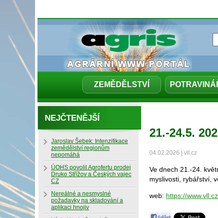
ZEMĚDĚLSTVÍ
POTRAVINÁ
NEJČTENĚJŠÍ
21.-24.5. 2
Jaroslav Šebek: Intenzifikace
zemědělství regionům
04.02.2026 | vll.cz
nepomáhá
ÚOHS povolil Agrofertu prodej
Ve dnech 21.-24. květ
Druko Střížov a Českých vajec
myslivosti, rybářství,
CZ
Nereálné a nesmyslné
web:
https://www.vll.c
požadavky na skladování a
aplikaci hnojiv