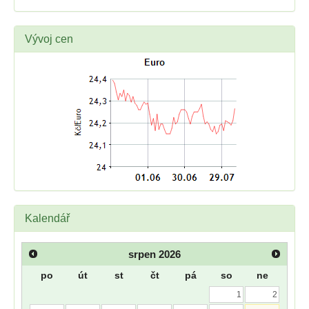
Vývoj cen
Kalendář
srpen
2026
po
út
st
čt
pá
so
ne
1
2