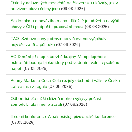
Ostatky odlovených medvědů na Slovensku ukázaly, jak v
hrozivém stavu šelmy jsou
(09.08.2026)
Sektor skotu a hovězího masa: důležité je udržet a navýšit
chovy v ČR i podpořit zpracování masa
(08.08.2026)
FAO: Světové ceny potravin se v červenci vyšplhaly
nejvýše za tři a půl roku
(07.08.2026)
EG.D mění přístup k údržbě krajiny. Ve spolupráci s
ochranáři buduje biokoridory pod vedením velmi vysokého
napětí
(07.08.2026)
Penny Market a Coca-Cola rozjely obchodní válku v Česku.
Lahve mizí z regálů
(07.08.2026)
Odborníci: Za nižší sklizeň mohou výkyvy počasí,
zemědělci ale i méně zaseli
(07.08.2026)
Existují konference. A pak existují pivovarské konference.
(07.08.2026)