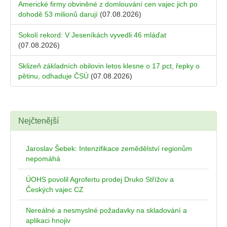
Americké firmy obviněné z domlouvání cen vajec jich po
dohodě 53 milionů darují
(07.08.2026)
Sokolí rekord: V Jeseníkách vyvedli 46 mláďat
(07.08.2026)
Sklizeň základních obilovin letos klesne o 17 pct, řepky o
pětinu, odhaduje ČSÚ
(07.08.2026)
Nejčtenější
Jaroslav Šebek: Intenzifikace zemědělství regionům
nepomáhá
ÚOHS povolil Agrofertu prodej Druko Střížov a
Českých vajec CZ
Nereálné a nesmyslné požadavky na skladování a
aplikaci hnojiv