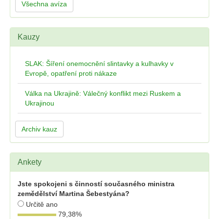
Všechna avíza
Kauzy
SLAK: Šíření onemocnění slintavky a kulhavky v
Evropě, opatření proti nákaze
Válka na Ukrajině: Válečný konflikt mezi Ruskem a
Ukrajinou
Archiv kauz
Ankety
Jste spokojeni s činností současného ministra
zemědělství Martina Šebestyána?
Určitě ano
79,38
%