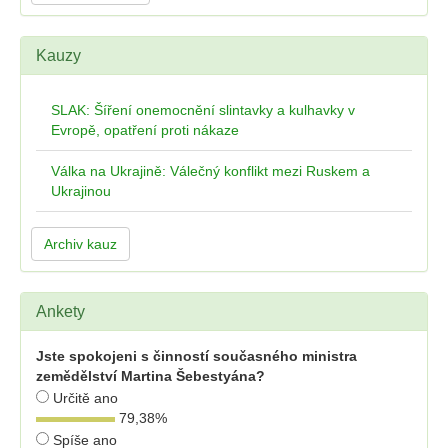
Kauzy
SLAK: Šíření onemocnění slintavky a kulhavky v
Evropě, opatření proti nákaze
Válka na Ukrajině: Válečný konflikt mezi Ruskem a
Ukrajinou
Archiv kauz
Ankety
Jste spokojeni s činností současného ministra
zemědělství Martina Šebestyána?
Určitě ano
79,38
%
Spíše ano