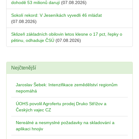
dohodě 53 milionů darují
(07.08.2026)
Sokolí rekord: V Jeseníkách vyvedli 46 mláďat
(07.08.2026)
Sklizeň základních obilovin letos klesne o 17 pct, řepky o
pětinu, odhaduje ČSÚ
(07.08.2026)
Nejčtenější
Jaroslav Šebek: Intenzifikace zemědělství regionům
nepomáhá
ÚOHS povolil Agrofertu prodej Druko Střížov a
Českých vajec CZ
Nereálné a nesmyslné požadavky na skladování a
aplikaci hnojiv