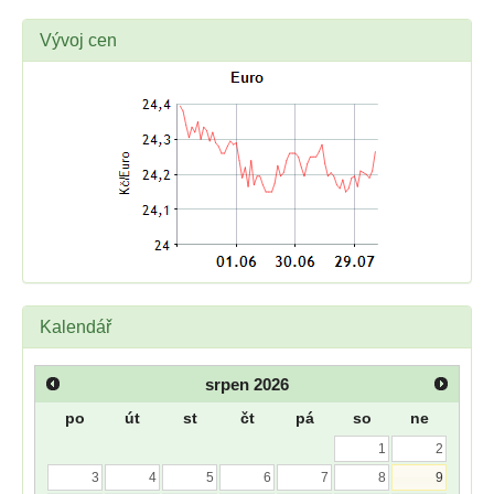
Vývoj cen
Kalendář
srpen
2026
po
út
st
čt
pá
so
ne
1
2
3
4
5
6
7
8
9