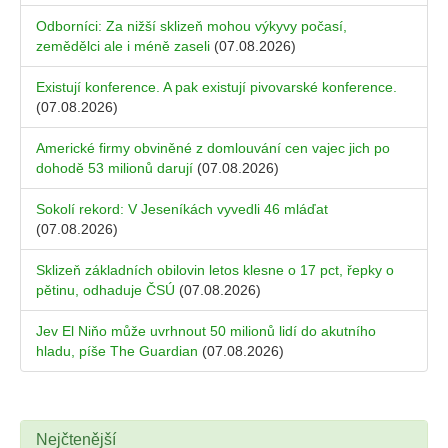
Odborníci: Za nižší sklizeň mohou výkyvy počasí,
zemědělci ale i méně zaseli
(07.08.2026)
Existují konference. A pak existují pivovarské konference.
(07.08.2026)
Americké firmy obviněné z domlouvání cen vajec jich po
dohodě 53 milionů darují
(07.08.2026)
Sokolí rekord: V Jeseníkách vyvedli 46 mláďat
(07.08.2026)
Sklizeň základních obilovin letos klesne o 17 pct, řepky o
pětinu, odhaduje ČSÚ
(07.08.2026)
Jev El Niňo může uvrhnout 50 milionů lidí do akutního
hladu, píše The Guardian
(07.08.2026)
Nejčtenější