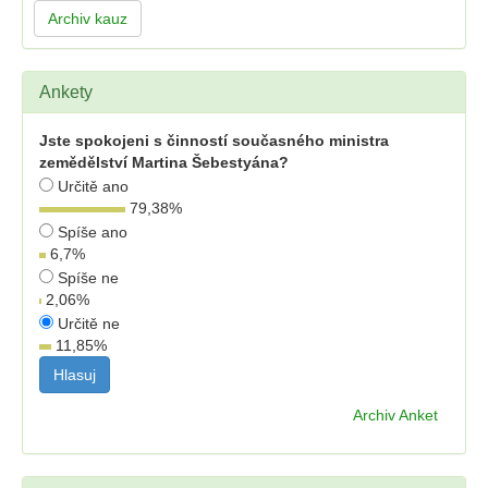
Archiv kauz
Ankety
Jste spokojeni s činností současného ministra
zemědělství Martina Šebestyána?
Určitě ano
79,38
%
Spíše ano
6,7
%
Spíše ne
2,06
%
Určitě ne
11,85
%
Archiv Anket