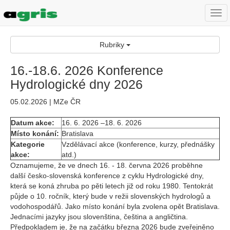
Togg
navi
Rubriky
16.-18.6. 2026 Konference
Hydrologické dny 2026
05.02.2026 | MZe ČR
Datum akce:
16. 6. 2026 –18. 6. 2026
Místo konání:
Bratislava
Kategorie
Vzdělávací akce (konference, kurzy, přednášky
akce:
atd.)
Oznamujeme, že ve dnech 16. - 18. června 2026 proběhne
další česko-slovenská konference z cyklu Hydrologické dny,
která se koná zhruba po pěti letech již od roku 1980. Tentokrát
půjde o 10. ročník, který bude v režii slovenských hydrologů a
vodohospodářů. Jako místo konání byla zvolena opět Bratislava.
Jednacími jazyky jsou slovenština, čeština a angličtina.
Předpokladem je, že na začátku března 2026 bude zveřejněno