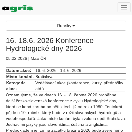
Togg
navi
Rubriky
16.-18.6. 2026 Konference
Hydrologické dny 2026
05.02.2026 | MZe ČR
Datum akce:
16. 6. 2026 –18. 6. 2026
Místo konání:
Bratislava
Kategorie
Vzdělávací akce (konference, kurzy, přednášky
akce:
atd.)
Oznamujeme, že ve dnech 16. - 18. června 2026 proběhne
další česko-slovenská konference z cyklu Hydrologické dny,
která se koná zhruba po pěti letech již od roku 1980. Tentokrát
půjde o 10. ročník, který bude v režii slovenských hydrologů a
vodohospodářů. Jako místo konání byla zvolena opět Bratislava.
Jednacími jazyky jsou slovenština, čeština a angličtina.
Předpokladem je, že na začátku března 2026 bude zveřejněno