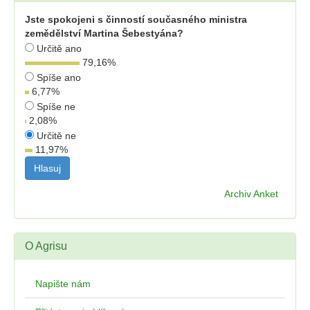
Jste spokojeni s činností současného ministra
zemědělství Martina Šebestyána?
Určitě ano
79,16
%
Spíše ano
6,77
%
Spíše ne
2,08
%
Určitě ne
11,97
%
Archiv Anket
O Agrisu
Napište nám