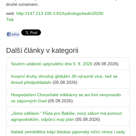
druhé oznámení.
web:
http://147.213.100.3:81/hydrologickedni2026/
Tisk
Další články v kategorii
Souhrn událostí uplynulého dne 5. 8. 2026
(06.08.2026)
Invazní druhy ohrožují globální Jih výrazně více, než se
dosud předpokládalo
(05.08.2026)
Hospodaření Choceňské mlékárny se ani loni nevymanilo
ze záporných čísel
(05.08.2026)
„Jsme zděšeni.“ Půda pro Babiše, nový zákon má pomoct
agropodnikům, odpůrci mají plán
(05.08.2026)
Italské zemědělce trápí listokaz japonský ničící vinice i sady