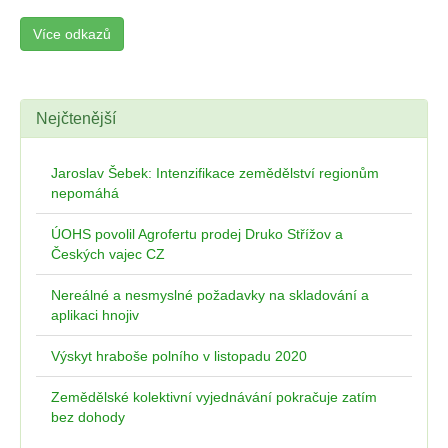
Více odkazů
Nejčtenější
Jaroslav Šebek: Intenzifikace zemědělství regionům
nepomáhá
ÚOHS povolil Agrofertu prodej Druko Střížov a
Českých vajec CZ
Nereálné a nesmyslné požadavky na skladování a
aplikaci hnojiv
Výskyt hraboše polního v listopadu 2020
Zemědělské kolektivní vyjednávání pokračuje zatím
bez dohody