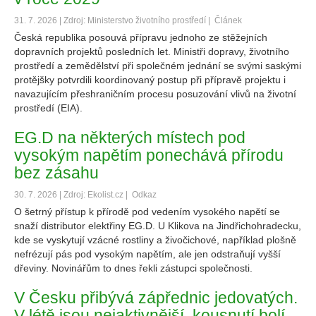
31. 7. 2026 | Zdroj: Ministerstvo životního prostředí |
Článek
Česká republika posouvá přípravu jednoho ze stěžejních
dopravních projektů posledních let. Ministři dopravy, životního
prostředí a zemědělství při společném jednání se svými saskými
protějšky potvrdili koordinovaný postup při přípravě projektu i
navazujícím přeshraničním procesu posuzování vlivů na životní
prostředí (EIA).
EG.D na některých místech pod
vysokým napětím ponechává přírodu
bez zásahu
30. 7. 2026 | Zdroj: Ekolist.cz |
Odkaz
O šetrný přístup k přírodě pod vedením vysokého napětí se
snaží distributor elektřiny EG.D. U Klikova na Jindřichohradecku,
kde se vyskytují vzácné rostliny a živočichové, například plošně
nefrézují pás pod vysokým napětím, ale jen odstraňují vyšší
dřeviny. Novinářům to dnes řekli zástupci společnosti.
V Česku přibývá zápřednic jedovatých.
V létě jsou nejaktivnější, kousnutí bolí