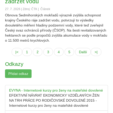
zadržet vodu
27. 7. 2026 | Zdroj: ČTK |
Článek
Obnova Sedmihorských mokřadů výrazně zvýšila schopnost
krajiny Českého ráje zadržet vodu, potvrzují to výsledky
dvouletého měření hladiny podzemní vody, které teď zveřejnil
Český svaz ochránců přírody (ČSOP). Na šesti revitalizovaných
hektarech se podle propočtů zvýšila akumulace vody v mokřadu
o 11.500 metrů krychlových.
|<
1
2
3
4
5
Další
>|
Odkazy
Přidat odkaz
EVYNA - Internetové kurzy pro ženy na mateřské dovolené
EFEKTIVNÍ NÁVRAT EKONOMICKY VZDĚLANÝCH ŽEN
NA TRH PRÁCE PO RODIČOVSKÉ DOVOLENÉ 2015 -
Internetové kurzy pro ženy na mateřské dovolené