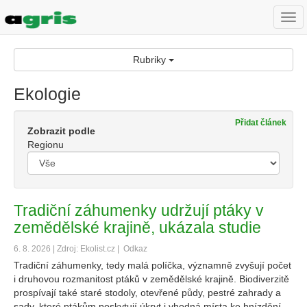
Togg
navi
Rubriky
Ekologie
Přidat článek
Zobrazit podle
Regionu
Tradiční záhumenky udržují ptáky v
zemědělské krajině, ukázala studie
6. 8. 2026 | Zdroj: Ekolist.cz |
Odkaz
Tradiční záhumenky, tedy malá políčka, významně zvyšují počet
i druhovou rozmanitost ptáků v zemědělské krajině. Biodiverzitě
prospívají také staré stodoly, otevřené půdy, pestré zahrady a
sady, které ptákům poskytují úkryt i vhodná místa ke hnízdění.