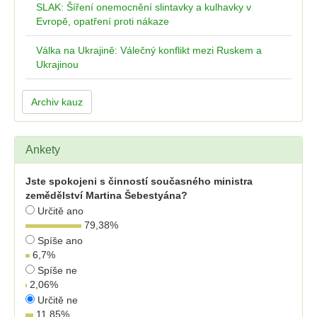
SLAK: Šíření onemocnění slintavky a kulhavky v
Evropě, opatření proti nákaze
Válka na Ukrajině: Válečný konflikt mezi Ruskem a
Ukrajinou
Archiv kauz
Ankety
Jste spokojeni s činností současného ministra
zemědělství Martina Šebestyána?
Určitě ano
79,38
%
Spíše ano
6,7
%
Spíše ne
2,06
%
Určitě ne
11,85
%