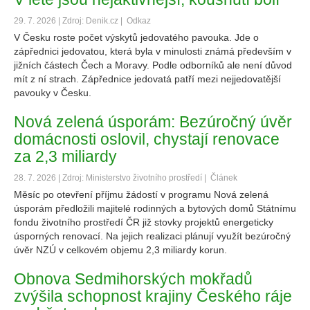
29. 7. 2026 | Zdroj: Denik.cz |
Odkaz
V Česku roste počet výskytů jedovatého pavouka. Jde o
zápřednici jedovatou, která byla v minulosti známá především v
jižních částech Čech a Moravy. Podle odborníků ale není důvod
mít z ní strach. Zápřednice jedovatá patří mezi nejjedovatější
pavouky v Česku.
Nová zelená úsporám: Bezúročný úvěr
domácnosti oslovil, chystají renovace
za 2,3 miliardy
28. 7. 2026 | Zdroj: Ministerstvo životního prostředí |
Článek
Měsíc po otevření příjmu žádostí v programu Nová zelená
úsporám předložili majitelé rodinných a bytových domů Státnímu
fondu životního prostředí ČR již stovky projektů energeticky
úsporných renovací. Na jejich realizaci plánují využít bezúročný
úvěr NZÚ v celkovém objemu 2,3 miliardy korun.
Obnova Sedmihorských mokřadů
zvýšila schopnost krajiny Českého ráje