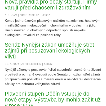
Nová pravidla pro obaly startují. Firmy
varují před chaosem i zdražováním
5. 8. 2026 | Zdroj: Denik.cz |
Odkaz
Konec jednorázovým plastovým sáčkům na zeleninu, hotelovým
miniflaštičkám i nebezpečným chemikáliím v obalech na jídlo.
Unijní nařízení o obalových odpadech spouští největší
ekologickou revoluci za poslední roky.
Senát: Nynější zákon umožňuje střet
zájmů při posuzování ekologických
vlivů
31. 7. 2026 | Zdroj: Ekolist.cz |
Odkaz
Nynější zákony o posuzování vlivů stavebních záměrů na životní
prostředí a ochraně ovzduší podle Senátu umožňují střet zájmů
při zpracování posudků a měření emisí a nevytvářejí dostatečné
záruky pro ochranu veřejného zdraví.
Plavební stupeň Děčín vstupuje do
nové etapy. Výstavba by mohla začít už
v roce 2029