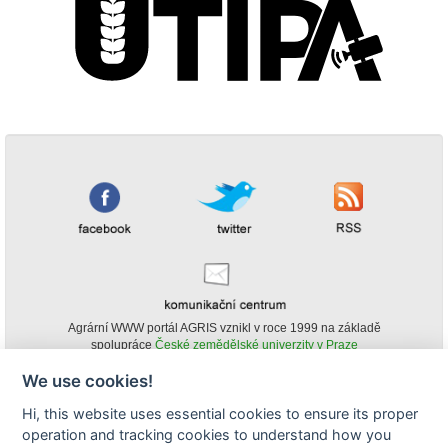
Agrární WWW portál AGRIS vznikl v roce 1999 na základě
spolupráce
České zemědělské univerzity v Praze
s
Ministerstvem zemědělství ČR
We use cookies!
© Copyright AGRIS 2000-2026 -
ISSN 1213-1369
- Publikování a šíření
Hi, this website uses essential cookies to ensure its proper
obsahu agrárního WWW portálu AGRIS je možné
(pokud není uvedeno jinak) pouze za podmínky uvedení zdroje v podobě
operation and tracking cookies to understand how you