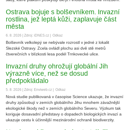
Ostrava bojuje s bolševníkem. Invazní
rostlina, jež leptá kůži, zaplavuje část
města
6. 8. 2026 | Zdroj: iDNES.cz |
Odkaz
Bolševník velkolepý se nebývale rozrostl v jedné z lokalit
Slezské Ostravy. Zcela ovládl plochu asi dvě stě metrů
čtverečních v blízkosti lesa podél Trnkovecké ulice.
Invazní druhy ohrožují globální Jih
výrazně více, než se dosud
předpokládalo
5. 8. 2026 | Zdroj: Enviweb.cz |
Odkaz
Nová studie publikovaná v časopise Science ukazuje, že invazní
druhy způsobují v zemích globálního Jihu mnohem závažnější
ekologické škody než v zemích globálního Severu. Výzkum tak
koriguje dosavadní představy o dopadech biologických invazí a
ukazuje cestu k účinnější mezinárodní ochraně biodiverzity.