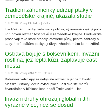
Tradiční záhumenky udržují ptáky v
zemědělské krajině, ukázala studie
6. 8. 2026 | Zdroj: Ekolist.cz |
Odkaz
Tradiční záhumenky, tedy malá políčka, významně zvyšují počet
i druhovou rozmanitost ptáků v zemědělské krajině. Biodiverzitě
prospívají také staré stodoly, otevřené půdy, pestré zahrady a
sady, které ptákům poskytují úkryt i vhodná místa ke hnízdění.
Ostrava bojuje s bolševníkem. Invazní
rostlina, jež leptá kůži, zaplavuje část
města
6. 8. 2026 | Zdroj: iDNES.cz |
Odkaz
Bolševník velkolepý se nebývale rozrostl v jedné z lokalit
Slezské Ostravy. Zcela ovládl plochu asi dvě stě metrů
čtverečních v blízkosti lesa podél Trnkovecké ulice.
Invazní druhy ohrožují globální Jih
výrazně více, než se dosud