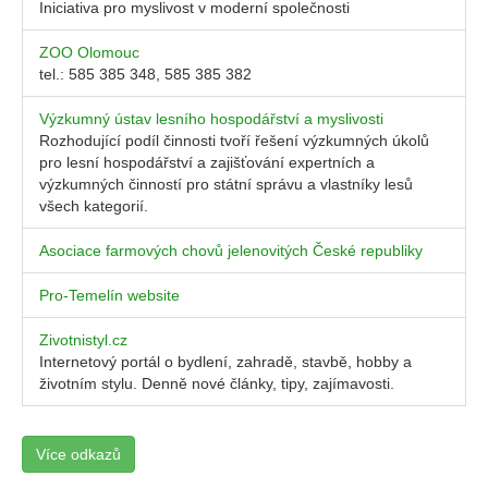
Iniciativa pro myslivost v moderní společnosti
ZOO Olomouc
tel.: 585 385 348, 585 385 382
Výzkumný ústav lesního hospodářství a myslivosti
Rozhodující podíl činnosti tvoří řešení výzkumných úkolů
pro lesní hospodářství a zajišťování expertních a
výzkumných činností pro státní správu a vlastníky lesů
všech kategorií.
Asociace farmových chovů jelenovitých České republiky
Pro-Temelín website
Zivotnistyl.cz
Internetový portál o bydlení, zahradě, stavbě, hobby a
životním stylu. Denně nové články, tipy, zajímavosti.
Více odkazů