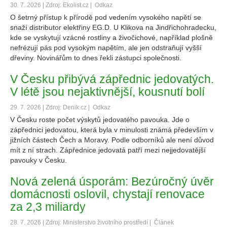
30. 7. 2026 | Zdroj: Ekolist.cz |
Odkaz
O šetrný přístup k přírodě pod vedením vysokého napětí se
snaží distributor elektřiny EG.D. U Klikova na Jindřichohradecku,
kde se vyskytují vzácné rostliny a živočichové, například plošně
nefrézují pás pod vysokým napětím, ale jen odstraňují vyšší
dřeviny. Novinářům to dnes řekli zástupci společnosti.
V Česku přibývá zápřednic jedovatých.
V létě jsou nejaktivnější, kousnutí bolí
29. 7. 2026 | Zdroj: Denik.cz |
Odkaz
V Česku roste počet výskytů jedovatého pavouka. Jde o
zápřednici jedovatou, která byla v minulosti známá především v
jižních částech Čech a Moravy. Podle odborníků ale není důvod
mít z ní strach. Zápřednice jedovatá patří mezi nejjedovatější
pavouky v Česku.
Nová zelená úsporám: Bezúročný úvěr
domácnosti oslovil, chystají renovace
za 2,3 miliardy
28. 7. 2026 | Zdroj: Ministerstvo životního prostředí |
Článek