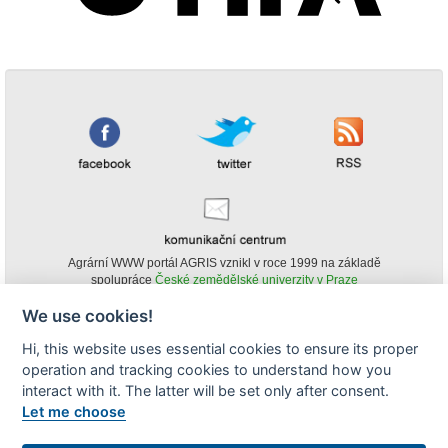
Agrární WWW portál AGRIS vznikl v roce 1999 na základě
spolupráce
České zemědělské univerzity v Praze
s
Ministerstvem zemědělství ČR
We use cookies!
© Copyright AGRIS 2000-2026 -
ISSN 1213-1369
- Publikování a šíření
Hi, this website uses essential cookies to ensure its proper
obsahu agrárního WWW portálu AGRIS je možné
(pokud není uvedeno jinak) pouze za podmínky uvedení zdroje v podobě
operation and tracking cookies to understand how you
www.agris.cz a data publikace v AGRISu.
interact with it. The latter will be set only after consent.
cookies
Let me choose