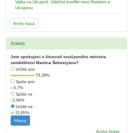
Válka na Ukrajině: Válečný konflikt mezi Ruskem a
Ukrajinou
Archiv kauz
Ankety
Jste spokojeni s činností současného ministra
zemědělství Martina Šebestyána?
Určitě ano
79,38
%
Spíše ano
6,7
%
Spíše ne
2,06
%
Určitě ne
11,85
%
Archiv Anket