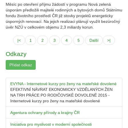
Měsíc po otevření příjmu žádostí v programu Nová zelená
úsporám předložili majitelé rodinných a bytových domů Státnímu
fondu životního prostředí ČR již stovky projektů energeticky
úsporných renovací. Na jejich realizaci plánují využít bezúročný
úvěr NZÚ v celkovém objemu 2,3 miliardy korun.
|<
1
2
3
4
5
Další
>|
Odkazy
Přidat odkaz
EVYNA - Internetové kurzy pro ženy na mateřské dovolené
EFEKTIVNÍ NÁVRAT EKONOMICKY VZDĚLANÝCH ŽEN
NA TRH PRÁCE PO RODIČOVSKÉ DOVOLENÉ 2015 -
Internetové kurzy pro ženy na mateřské dovolené
Agentura ochrany přírody a krajiny ČR
Iniciativa pro myslivost v moderní společnosti