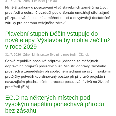
31. 7. 2026 | Zdroj: Ekolist.cz |
Odkaz
Nynější zákony o posuzování vlivů stavebních záměrů na životní
prostředí a ochraně ovzduší podle Senátu umožňují střet zájmů
při zpracování posudků a měření emisí a nevytvářejí dostatečné
záruky pro ochranu veřejného zdraví.
Plavební stupeň Děčín vstupuje do
nové etapy. Výstavba by mohla začít už
v roce 2029
31. 7. 2026 | Zdroj: Ministerstvo životního prostředí |
Článek
Česká republika posouvá přípravu jednoho ze stěžejních
dopravních projektů posledních let. Ministři dopravy, životního
prostředí a zemědělství při společném jednání se svými saskými
protějšky potvrdili koordinovaný postup při přípravě projektu i
navazujícím přeshraničním procesu posuzování vlivů na životní
prostředí (EIA).
EG.D na některých místech pod
vysokým napětím ponechává přírodu
bez zásahu