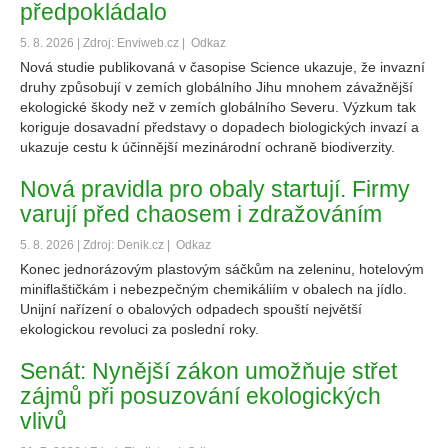
předpokládalo
5. 8. 2026 | Zdroj: Enviweb.cz |
Odkaz
Nová studie publikovaná v časopise Science ukazuje, že invazní
druhy způsobují v zemích globálního Jihu mnohem závažnější
ekologické škody než v zemích globálního Severu. Výzkum tak
koriguje dosavadní představy o dopadech biologických invazí a
ukazuje cestu k účinnější mezinárodní ochraně biodiverzity.
Nová pravidla pro obaly startují. Firmy
varují před chaosem i zdražováním
5. 8. 2026 | Zdroj: Denik.cz |
Odkaz
Konec jednorázovým plastovým sáčkům na zeleninu, hotelovým
miniflaštičkám i nebezpečným chemikáliím v obalech na jídlo.
Unijní nařízení o obalových odpadech spouští největší
ekologickou revoluci za poslední roky.
Senát: Nynější zákon umožňuje střet
zájmů při posuzování ekologických
vlivů