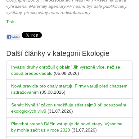
Copyright (2003) The Associated Press (AP) - všechna práva
vyhrazena. Materiály agentury AP nesmí být dále publikovány,
vysílány, přepisovány nebo redistribuovány.
Tisk
Další články v kategorii
Ekologie
Invazní druhy ohrožují globální Jih výrazně více, než se
dosud předpokládalo
(05.08.2026)
Nová pravidla pro obaly startují. Firmy varují před chaosem
i zdražováním
(05.08.2026)
Senát: Nynější zákon umožňuje střet zájmů při posuzování
ekologických vlivů
(31.07.2026)
Plavební stupeň Děčín vstupuje do nové etapy. Výstavba
by mohla začít už v roce 2029
(31.07.2026)