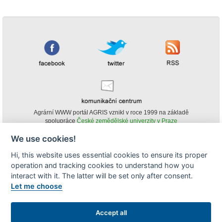
Agrární WWW portál AGRIS vznikl v roce 1999 na základě
spolupráce
České zemědělské univerzity v Praze
s
Ministerstvem zemědělství ČR
We use cookies!
© Copyright AGRIS 2000-2026 -
ISSN 1213-1369
- Publikování a šíření
Hi, this website uses essential cookies to ensure its proper
obsahu agrárního WWW portálu AGRIS je možné
operation and tracking cookies to understand how you
(pokud není uvedeno jinak) pouze za podmínky uvedení zdroje v podobě
www.agris.cz a data publikace v AGRISu.
interact with it. The latter will be set only after consent.
cookies
Let me choose
Zobrazit desktopovou verzi
Accept all