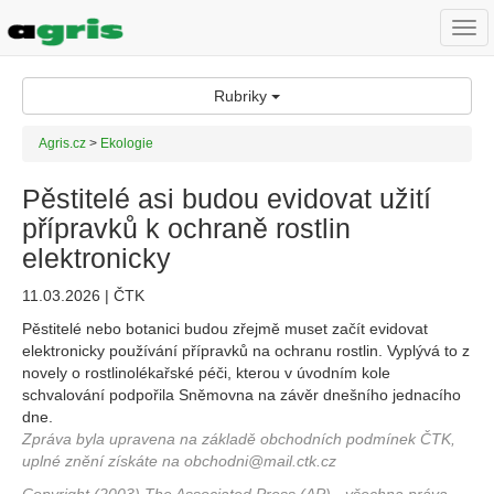
Togg
navi
Rubriky
Agris.cz
>
Ekologie
Pěstitelé asi budou evidovat užití
přípravků k ochraně rostlin
elektronicky
11.03.2026 | ČTK
Pěstitelé nebo botanici budou zřejmě muset začít evidovat
elektronicky používání přípravků na ochranu rostlin. Vyplývá to z
novely o rostlinolékařské péči, kterou v úvodním kole
schvalování podpořila Sněmovna na závěr dnešního jednacího
dne.
Zpráva byla upravena na základě obchodních podmínek ČTK,
uplné znění získáte na obchodni@mail.ctk.cz