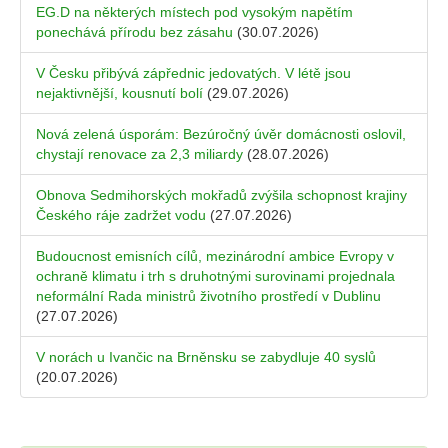
EG.D na některých místech pod vysokým napětím
ponechává přírodu bez zásahu
(30.07.2026)
V Česku přibývá zápřednic jedovatých. V létě jsou
nejaktivnější, kousnutí bolí
(29.07.2026)
Nová zelená úsporám: Bezúročný úvěr domácnosti oslovil,
chystají renovace za 2,3 miliardy
(28.07.2026)
Obnova Sedmihorských mokřadů zvýšila schopnost krajiny
Českého ráje zadržet vodu
(27.07.2026)
Budoucnost emisních cílů, mezinárodní ambice Evropy v
ochraně klimatu i trh s druhotnými surovinami projednala
neformální Rada ministrů životního prostředí v Dublinu
(27.07.2026)
V norách u Ivančic na Brněnsku se zabydluje 40 syslů
(20.07.2026)