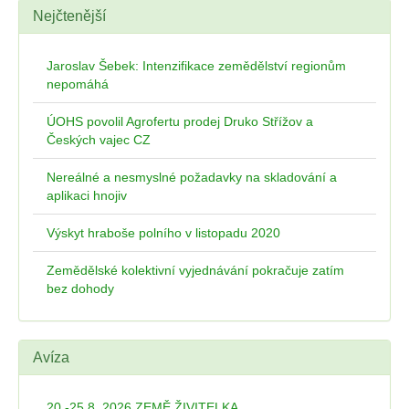
Nejčtenější
Jaroslav Šebek: Intenzifikace zemědělství regionům
nepomáhá
ÚOHS povolil Agrofertu prodej Druko Střížov a
Českých vajec CZ
Nereálné a nesmyslné požadavky na skladování a
aplikaci hnojiv
Výskyt hraboše polního v listopadu 2020
Zemědělské kolektivní vyjednávání pokračuje zatím
bez dohody
Avíza
20.-25.8. 2026 ZEMĚ ŽIVITELKA