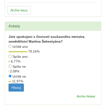
Archiv kauz
Ankety
Jste spokojeni s činností současného ministra
zemědělství Martina Šebestyána?
Určitě ano
79,16
%
Spíše ano
6,77
%
Spíše ne
2,08
%
Určitě ne
11,97
%
Archiv Anket