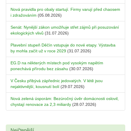
Nová pravidla pro obaly startují. Firmy varují před chaosem
i zdražováním
(05.08.2026)
Senát: Nynější zákon umožňuje střet zájmů při posuzování
ekologických vlivů
(31.07.2026)
Plavební stupeň Děčín vstupuje do nové etapy. Výstavba
by mohla začít už v roce 2029
(31.07.2026)
EG.D na některých místech pod vysokým napětím
ponechává přírodu bez zásahu
(30.07.2026)
V Česku přibývá zápřednic jedovatých. V létě jsou
nejaktivnější, kousnutí bolí
(29.07.2026)
Nová zelená úsporám: Bezúročný úvěr domácnosti oslovil,
chystají renovace za 2,3 miliardy
(28.07.2026)
Nejčtenější