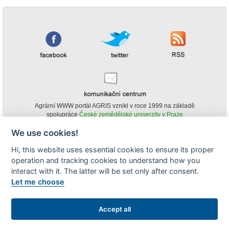
Agrární WWW portál AGRIS vznikl v roce 1999 na základě
spolupráce
České zemědělské univerzity v Praze
s
Ministerstvem zemědělství ČR
We use cookies!
© Copyright AGRIS 2000-2026 -
ISSN 1213-1369
- Publikování a šíření
Hi, this website uses essential cookies to ensure its proper
obsahu agrárního WWW portálu AGRIS je možné
operation and tracking cookies to understand how you
(pokud není uvedeno jinak) pouze za podmínky uvedení zdroje v podobě
www.agris.cz a data publikace v AGRISu.
interact with it. The latter will be set only after consent.
cookies
Let me choose
Zobrazit desktopovou verzi
Accept all