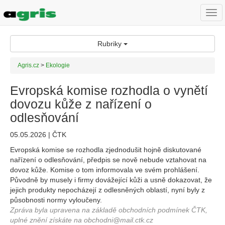
Togg
navi
Rubriky
Agris.cz
>
Ekologie
Evropská komise rozhodla o vynětí
dovozu kůže z nařízení o
odlesňování
05.05.2026 | ČTK
Evropská komise se rozhodla zjednodušit hojně diskutované
nařízení o odlesňování, předpis se nově nebude vztahovat na
dovoz kůže. Komise o tom informovala ve svém prohlášení.
Původně by musely i firmy dovážející kůži a usně dokazovat, že
jejich produkty nepocházejí z odlesněných oblastí, nyní byly z
působnosti normy vyloučeny.
Zpráva byla upravena na základě obchodních podmínek ČTK,
uplné znění získáte na obchodni@mail.ctk.cz