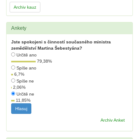
Archiv kauz
Ankety
Jste spokojeni s činností současného ministra
zemědělství Martina Šebestyána?
Určitě ano
79,38
%
Spíše ano
6,7
%
Spíše ne
2,06
%
Určitě ne
11,85
%
Archiv Anket