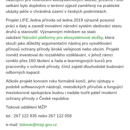
setkání bylo doplněno o terénní výjezd zaměřený na praktické
ukázky péče o chráněná území v českých podmínkách.
Projekt LIFE Jedna příroda od ledna 2019 výrazně posunul
práci s daty a zavedl inovativní národní systém sledování stavu
druhů a stanovišť. Významným milníkem se stalo
založení
Národní platformy pro ekosystémové služby
, která
slouží jako důležitý argumentační nástroj pro vysvětlování
přínosů ochrany přírody široké veřejnosti nebo obcím. Projekt
rovněž investoval do rozsáhlého vzdělávání, v jehož rámci
vzniklo přes 160 školení a řada e-learningových kurzů pro
pracovníky v ochraně přírody, čímž zajistil dlouhodobé budování
odborných kapacit.
Ačkoliv projekt koncem roku formálně končí, jeho výstupy v
podobě softwarových nástrojů, metodických příruček a fungující
mezioborové spolupráce budou i nadále tvořit páteř moderní
ochrany přírody v České republice.
Tiskové oddělení MŽP
tel.: 267 122 835 nebo 267 122 058
e-mail:
tiskove@mzp.gov.cz