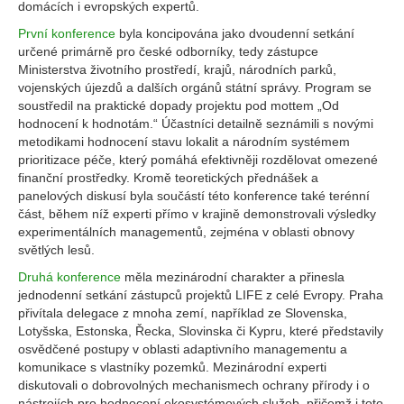
domácích i evropských expertů.
První konference
byla koncipována jako dvoudenní setkání
určené primárně pro české odborníky, tedy zástupce
Ministerstva životního prostředí, krajů, národních parků,
vojenských újezdů a dalších orgánů státní správy. Program se
soustředil na praktické dopady projektu pod mottem „Od
hodnocení k hodnotám.“ Účastníci detailně seznámili s novými
metodikami hodnocení stavu lokalit a národním systémem
prioritizace péče, který pomáhá efektivněji rozdělovat omezené
finanční prostředky. Kromě teoretických přednášek a
panelových diskusí byla součástí této konference také terénní
část, během níž experti přímo v krajině demonstrovali výsledky
experimentálních managementů, zejména v oblasti obnovy
světlých lesů.
Druhá konference
měla mezinárodní charakter a přinesla
jednodenní setkání zástupců projektů LIFE z celé Evropy. Praha
přivítala delegace z mnoha zemí, například ze Slovenska,
Lotyšska, Estonska, Řecka, Slovinska či Kypru, které představily
osvědčené postupy v oblasti adaptivního managementu a
komunikace s vlastníky pozemků. Mezinárodní experti
diskutovali o dobrovolných mechanismech ochrany přírody i o
nástrojích pro hodnocení ekosystémových služeb, přičemž i toto