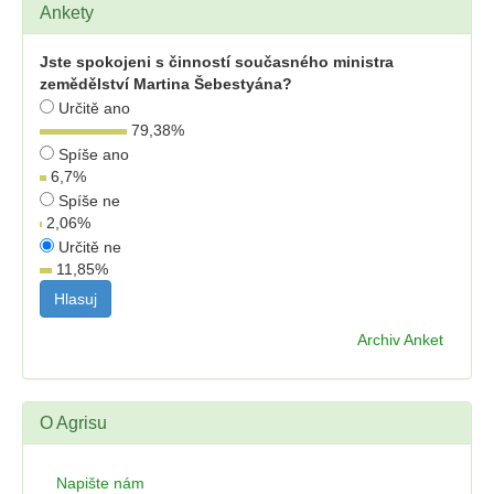
Ankety
Jste spokojeni s činností současného ministra
zemědělství Martina Šebestyána?
Určitě ano
79,38
%
Spíše ano
6,7
%
Spíše ne
2,06
%
Určitě ne
11,85
%
Archiv Anket
O Agrisu
Napište nám