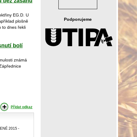
u bez zásahu
ektřiny EG.D. U
Podporujeme
apříklad plošně
 to dnes řekli
nutí bolí
inulosti známá
 Zápřednice
Přidat odkaz
NÉ 2015 -