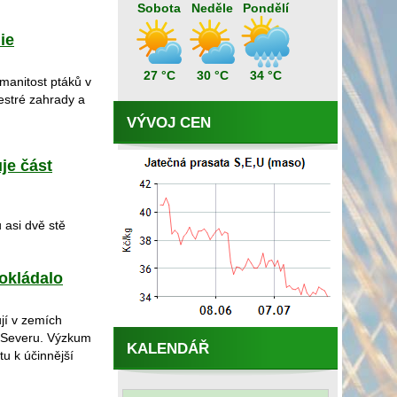
Sobota
Neděle
Pondělí
ie
27 °C
30 °C
34 °C
manitost ptáků v
pestré zahrady a
VÝVOJ CEN
uje část
 asi dvě stě
pokládalo
jí v zemích
o Severu. Výzkum
KALENDÁŘ
u k účinnější