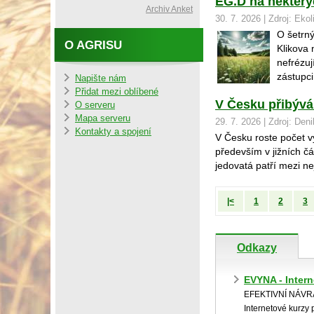
EG.D na některý
Archiv Anket
30. 7. 2026 | Zdroj: Ekol
O šetrný
O AGRISU
Klikova 
nefrézuj
zástupci
Napište nám
Přidat mezi oblíbené
V Česku přibývá 
O serveru
Mapa serveru
29. 7. 2026 | Zdroj: Den
Kontakty a spojení
V Česku roste počet v
především v jižních č
jedovatá patří mezi n
|<
1
2
3
Odkazy
EVYNA - Inter
EFEKTIVNÍ NÁV
Internetové kurzy