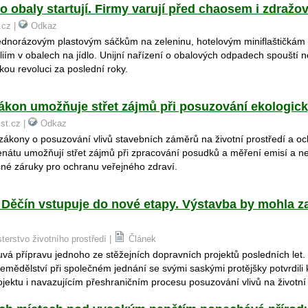
o obaly startují. Firmy varují před chaosem i zdražo
.cz |
Odkaz
ednorázovým plastovým sáčkům na zeleninu, hotelovým miniflaštičkám
iím v obalech na jídlo. Unijní nařízení o obalových odpadech spouští n
kou revoluci za poslední roky.
zákon umožňuje střet zájmů při posuzování ekologick
ist.cz |
Odkaz
zákony o posuzování vlivů stavebních záměrů na životní prostředí a o
nátu umožňují střet zájmů při zpracování posudků a měření emisí a ne
né záruky pro ochranu veřejného zdraví.
 Děčín vstupuje do nové etapy. Výstavba by mohla za
sterstvo životního prostředí |
Článek
á přípravu jednoho ze stěžejních dopravních projektů posledních let. 
zemědělství při společném jednání se svými saskými protějšky potvrdili
ojektu i navazujícím přeshraničním procesu posuzování vlivů na životní 