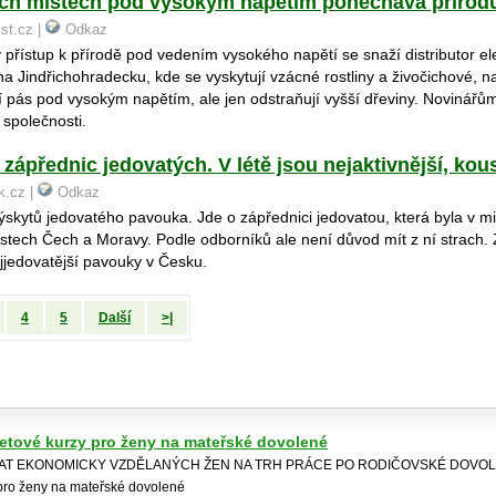
ch místech pod vysokým napětím ponechává přírod
ist.cz |
Odkaz
 přístup k přírodě pod vedením vysokého napětí se snaží distributor el
na Jindřichohradecku, kde se vyskytují vzácné rostliny a živočichové, n
í pás pod vysokým napětím, ale jen odstraňují vyšší dřeviny. Novinářům
 společnosti.
zápřednic jedovatých. V létě jsou nejaktivnější, kous
ik.cz |
Odkaz
ýskytů jedovatého pavouka. Jde o zápřednici jedovatou, která byla v m
ástech Čech a Moravy. Podle odborníků ale není důvod mít z ní strach.
ejjedovatější pavouky v Česku.
4
5
Další
>|
netové kurzy pro ženy na mateřské dovolené
RAT EKONOMICKY VZDĚLANÝCH ŽEN NA TRH PRÁCE PO RODIČOVSKÉ DOVOLE
 pro ženy na mateřské dovolené