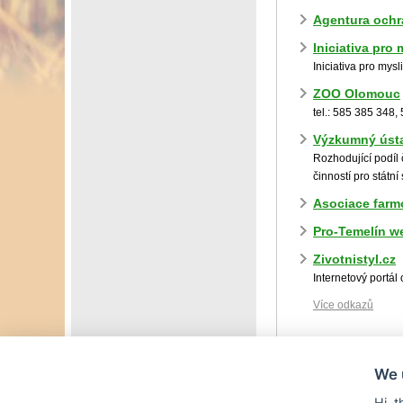
Agentura ochra
Iniciativa pro
Iniciativa pro mys
ZOO Olomouc
tel.: 585 385 348,
Výzkumný ústa
Rozhodující podíl 
činností pro státní
Asociace farm
Pro-Temelín w
Zivotnistyl.cz
Internetový portál
Více odkazů
We 
Hi, 