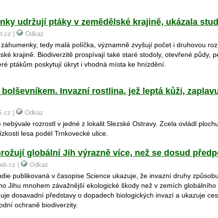
ky udržují ptáky v zemědělské krajině, ukázala stud
st.cz |
Odkaz
 záhumenky, tedy malá políčka, významně zvyšují počet i druhovou roz
ké krajině. Biodiverzitě prospívají také staré stodoly, otevřené půdy, 
eré ptákům poskytují úkryt i vhodná místa ke hnízdění.
 bolševníkem. Invazní rostlina, jež leptá kůži, zaplav
S.cz |
Odkaz
 nebývale rozrostl v jedné z lokalit Slezské Ostravy. Zcela ovládl plochu
ízkosti lesa podél Trnkovecké ulice.
rožují globální Jih výrazně více, než se dosud před
web.cz |
Odkaz
die publikovaná v časopise Science ukazuje, že invazní druhy způsobu
ího Jihu mnohem závažnější ekologické škody než v zemích globálníh
guje dosavadní představy o dopadech biologických invazí a ukazuje cest
dní ochraně biodiverzity.