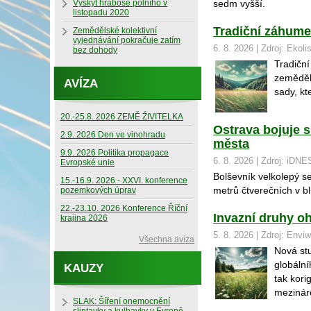
Výskyt hraboše polního v
sedm vyšší.
listopadu 2020
Tradiční záhumen
Zemědělské kolektivní
vyjednávání pokračuje zatím
6. 8. 2026 | Zdroj: Ekoli
bez dohody
Tradiční
zeměděls
AVÍZA
sady, kt
20.-25.8. 2026 ZEMĚ ŽIVITELKA
Ostrava bojuje s
2.9. 2026 Den ve vinohradu
města
9.9. 2026 Politika propagace
6. 8. 2026 | Zdroj: iDNE
Evropské unie
Bolševník velkolepý se
15.-16.9. 2026 - XXVI. konference
metrů čtverečních v bl
pozemkových úprav
22.-23.10. 2026 Konference Říční
Invazní druhy oh
krajina 2026
5. 8. 2026 | Zdroj: Envi
Všechna avíza
Nová stu
globáln
KAUZY
tak kori
mezináro
SLAK: Šíření onemocnění