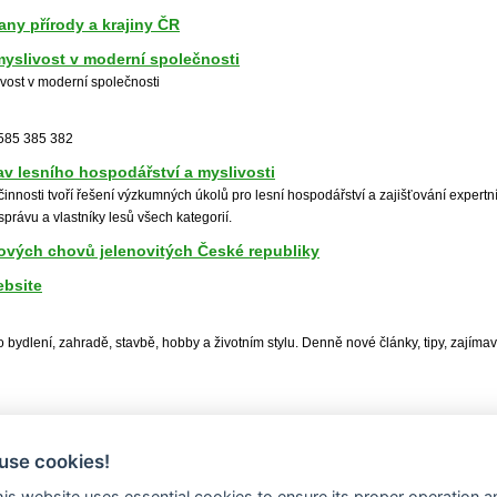
ny přírody a krajiny ČR
 myslivost v moderní společnosti
livost v moderní společnosti
 585 385 382
v lesního hospodářství a myslivosti
činnosti tvoří řešení výzkumných úkolů pro lesní hospodářství a zajišťování exper
 správu a vlastníky lesů všech kategorií.
ových chovů jelenovitých České republiky
ebsite
 o bydlení, zahradě, stavbě, hobby a životním stylu. Denně nové články, tipy, zajímav
use cookies!
this website uses essential cookies to ensure its proper operation a