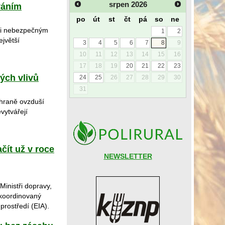
srpen
2026
váním
po
út
st
čt
pá
so
ne
 i nebezpečným
1
2
ejvětší
3
4
5
6
7
8
9
10
11
12
13
14
15
16
17
18
19
20
21
22
23
ých vlivů
24
25
26
27
28
29
30
31
chraně ovzduší
vytvářejí
čít už v roce
NEWSLETTER
Ministři dopravy,
 koordinovaný
prostředí (EIA).