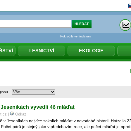
Pokročilé vyhledávání
ŘSTVÍ
LESNICTVÍ
EKOLOGIE
gionu
 Jeseníkách vyvedli 46 mláďat
st.cz |
Odkaz
tě v Jeseníkách nejvíce sokolích mláďat v novodobé historii. Hnízdilo 2
Počet párů je stejný jako v předchozím roce, ale počet mláďat je oprot