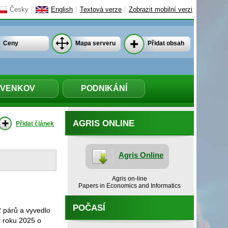
Česky
English
Textová verze
Zobrazit mobilní verzi
Ceny
Mapa serveru
Přidat obsah
VENKOV
PODNIKÁNÍ
AGRIS ONLINE
Přidat článek
Agris Online
Agris on-line
Papers in Economics and Informatics
POČASÍ
2 párů a vyvedlo
i roku 2025 o