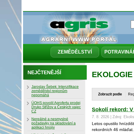
ZEMĚDĚLSTVÍ
POTRAVINÁ
NEJČTENĚJŠÍ
EKOLOGIE
Jaroslav Šebek: Intenzifikace
zemědělství regionům
Zobrazit podle
Re
nepomáhá
ÚOHS povolil Agrofertu prodej
Druko Střížov a Českých vajec
Sokolí rekord: V
CZ
7. 8. 2026 | Zdroj: Ekoli
Nereálné a nesmyslné
požadavky na skladování a
Letos opustilo hnízdiš
aplikaci hnojiv
rekordních 46 mláďat. 