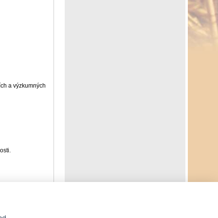
tních a výzkumných
osti.
Agrární WWW portál AGRIS vznikl v roce 1999 na základě
nd