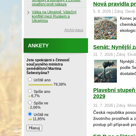
slintavky a kulhavky v Evropě,
Nová pravidla pr
opatření proti nákaze
5. 8. 2026 | Zdroj: Denik
Válka na Ukrajině: Válečný
konflikt mezi Ruskem a
Konec j
Ukrajinou
chemikál
Archiv kauz
ekologic
ANKETY
Senát: Nynější 
31. 7. 2026 | Zdroj: Ekol
Jste spokojeni s činností
Nynější 
současného ministra
podle Se
zemědělství Martina
Šebestyána?
dostateč
Určitě ano
79,38
%
Plavební stupeň
Spíše ano
2029
6,7
%
Spíše ne
31. 7. 2026 | Zdroj: Mini
2,06
%
Česká republika posouv
Určitě ne
životního prostředí a 
11,85
%
postup při přípravě pr