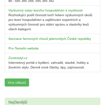
tel.: 585 385 348, 585 385 382
Výzkumný ústav lesního hospodářství a myslivosti
Rozhodující podíl činnosti tvoří řešení výzkumných úkolů
pro lesní hospodářství a zajišťování expertních a
výzkumných činností pro státní správu a vlastníky lesů
všech kategorií.
Asociace farmových chovů jelenovitých České republiky
Pro-Temelín website
Zivotnistyl.cz
Internetový portál o bydlení, zahradě, stavbě, hobby a
životním stylu. Denně nové články, tipy, zajímavosti.
Více odkazů
Nejčtenější