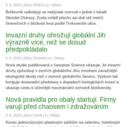
6. 8. 2026 | Zdroj: iDNES.cz |
Odkaz
Bolševník velkolepý se nebývale rozrostl v jedné z lokalit
Slezské Ostravy. Zcela ovládl plochu asi dvě stě metrů
čtverečních v blízkosti lesa podél Trnkovecké ulice.
Invazní druhy ohrožují globální Jih
výrazně více, než se dosud
předpokládalo
5. 8. 2026 | Zdroj: Enviweb.cz |
Odkaz
Nová studie publikovaná v časopise Science ukazuje, že invazní
druhy způsobují v zemích globálního Jihu mnohem závažnější
ekologické škody než v zemích globálního Severu. Výzkum tak
koriguje dosavadní představy o dopadech biologických invazí a
ukazuje cestu k účinnější mezinárodní ochraně biodiverzity.
Nová pravidla pro obaly startují. Firmy
varují před chaosem i zdražováním
5. 8. 2026 | Zdroj: Denik.cz |
Odkaz
Konec jednorázovým plastovým sáčkům na zeleninu, hotelovým