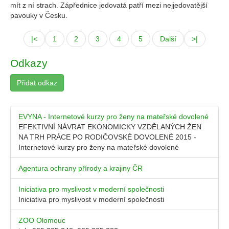
mít z ní strach. Zápřednice jedovatá patří mezi nejjedovatější
pavouky v Česku.
|<
1
2
3
4
5
Další
>|
Odkazy
Přidat odkaz
EVYNA - Internetové kurzy pro ženy na mateřské dovolené
EFEKTIVNÍ NÁVRAT EKONOMICKY VZDĚLANÝCH ŽEN
NA TRH PRÁCE PO RODIČOVSKÉ DOVOLENÉ 2015 -
Internetové kurzy pro ženy na mateřské dovolené
Agentura ochrany přírody a krajiny ČR
Iniciativa pro myslivost v moderní společnosti
Iniciativa pro myslivost v moderní společnosti
ZOO Olomouc