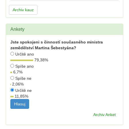
Archiv kauz
Ankety
Jste spokojeni s činností současného ministra
zemědělství Martina Šebestyána?
Určitě ano
79,38
%
Spíše ano
6,7
%
Spíše ne
2,06
%
Určitě ne
11,85
%
Archiv Anket