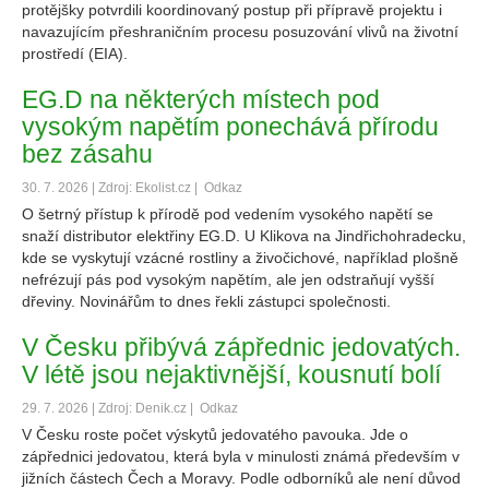
protějšky potvrdili koordinovaný postup při přípravě projektu i
navazujícím přeshraničním procesu posuzování vlivů na životní
prostředí (EIA).
EG.D na některých místech pod
vysokým napětím ponechává přírodu
bez zásahu
30. 7. 2026 | Zdroj: Ekolist.cz |
Odkaz
O šetrný přístup k přírodě pod vedením vysokého napětí se
snaží distributor elektřiny EG.D. U Klikova na Jindřichohradecku,
kde se vyskytují vzácné rostliny a živočichové, například plošně
nefrézují pás pod vysokým napětím, ale jen odstraňují vyšší
dřeviny. Novinářům to dnes řekli zástupci společnosti.
V Česku přibývá zápřednic jedovatých.
V létě jsou nejaktivnější, kousnutí bolí
29. 7. 2026 | Zdroj: Denik.cz |
Odkaz
V Česku roste počet výskytů jedovatého pavouka. Jde o
zápřednici jedovatou, která byla v minulosti známá především v
jižních částech Čech a Moravy. Podle odborníků ale není důvod