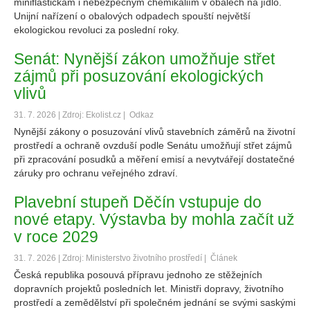
miniflaštičkám i nebezpečným chemikáliím v obalech na jídlo.
Unijní nařízení o obalových odpadech spouští největší
ekologickou revoluci za poslední roky.
Senát: Nynější zákon umožňuje střet
zájmů při posuzování ekologických
vlivů
31. 7. 2026 | Zdroj: Ekolist.cz |
Odkaz
Nynější zákony o posuzování vlivů stavebních záměrů na životní
prostředí a ochraně ovzduší podle Senátu umožňují střet zájmů
při zpracování posudků a měření emisí a nevytvářejí dostatečné
záruky pro ochranu veřejného zdraví.
Plavební stupeň Děčín vstupuje do
nové etapy. Výstavba by mohla začít už
v roce 2029
31. 7. 2026 | Zdroj: Ministerstvo životního prostředí |
Článek
Česká republika posouvá přípravu jednoho ze stěžejních
dopravních projektů posledních let. Ministři dopravy, životního
prostředí a zemědělství při společném jednání se svými saskými