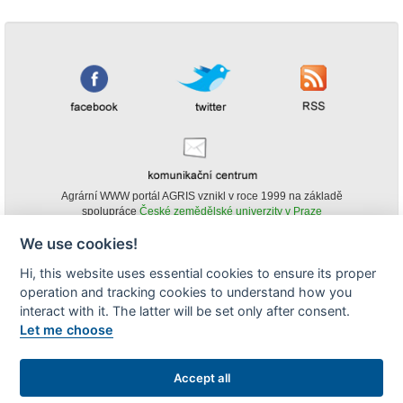
Agrární WWW portál AGRIS vznikl v roce 1999 na základě
spolupráce
České zemědělské univerzity v Praze
s
Ministerstvem zemědělství ČR
We use cookies!
© Copyright AGRIS 2000-2026 -
ISSN 1213-1369
- Publikování a šíření
Hi, this website uses essential cookies to ensure its proper
obsahu agrárního WWW portálu AGRIS je možné
(pokud není uvedeno jinak) pouze za podmínky uvedení zdroje v podobě
operation and tracking cookies to understand how you
www.agris.cz a data publikace v AGRISu.
interact with it. The latter will be set only after consent.
cookies
Let me choose
Zobrazit desktopovou verzi
Accept all