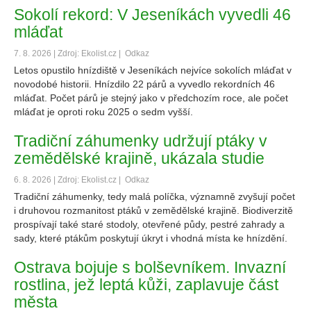
Sokolí rekord: V Jeseníkách vyvedli 46
mláďat
7. 8. 2026 | Zdroj: Ekolist.cz |
Odkaz
Letos opustilo hnízdiště v Jeseníkách nejvíce sokolích mláďat v
novodobé historii. Hnízdilo 22 párů a vyvedlo rekordních 46
mláďat. Počet párů je stejný jako v předchozím roce, ale počet
mláďat je oproti roku 2025 o sedm vyšší.
Tradiční záhumenky udržují ptáky v
zemědělské krajině, ukázala studie
6. 8. 2026 | Zdroj: Ekolist.cz |
Odkaz
Tradiční záhumenky, tedy malá políčka, významně zvyšují počet
i druhovou rozmanitost ptáků v zemědělské krajině. Biodiverzitě
prospívají také staré stodoly, otevřené půdy, pestré zahrady a
sady, které ptákům poskytují úkryt i vhodná místa ke hnízdění.
Ostrava bojuje s bolševníkem. Invazní
rostlina, jež leptá kůži, zaplavuje část
města