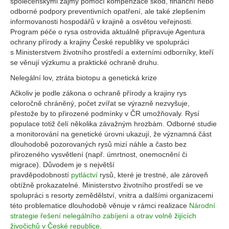
společenskými zájmy pomocí kompenzace škod, finanční nebo
odborné podpory preventivních opatření, ale také zlepšením
informovanosti hospodářů v krajině a osvětou veřejnosti.
Program péče o rysa ostrovida aktuálně připravuje Agentura
ochrany přírody a krajiny České republiky ve spolupráci
s Ministerstvem životního prostředí a externími odborníky, kteří
se věnují výzkumu a praktické ochraně druhu.
Nelegální lov, ztráta biotopu a genetická krize
Ačkoliv je podle zákona o ochraně přírody a krajiny rys
celoročně chráněný, počet zvířat se výrazně nezvyšuje,
přestože by to přirozené podmínky v ČR umožňovaly. Rysí
populace totiž čelí několika závažným hrozbám. Odborné studie
a monitorování na genetické úrovni ukazují, že významná část
dlouhodobě pozorovaných rysů mizí náhle a často bez
přirozeného vysvětlení (např. úmrtnost, onemocnění či
migrace). Důvodem je s největší
pravděpodobností
pytláctví
rysů, které je trestné, ale zároveň
obtížně prokazatelné. Ministerstvo životního prostředí se ve
spolupráci s resorty zemědělství, vnitra a dalšími organizacemi
této problematice dlouhodobě věnuje v rámci realizace
Národní
strategie řešení nelegálního zabíjení a otrav volně žijících
živočichů v České republice
.