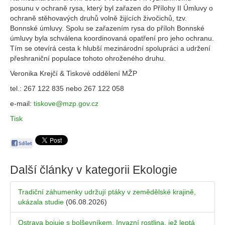
posunu v ochraně rysa, který byl zařazen do Přílohy II Úmluvy o
ochraně stěhovavých druhů volně žijících živočichů, tzv.
Bonnské úmluvy. Spolu se zařazením rysa do příloh Bonnské
úmluvy byla schválena koordinovaná opatření pro jeho ochranu.
Tím se otevírá cesta k hlubší mezinárodní spolupráci a udržení
přeshraniční populace tohoto ohroženého druhu.
Veronika Krejčí & Tiskové oddělení MŽP
tel.: 267 122 835 nebo 267 122 058
e-mail:
tiskove@mzp.gov.cz
Tisk
Další články v kategorii
Ekologie
Tradiční záhumenky udržují ptáky v zemědělské krajině,
ukázala studie
(06.08.2026)
Ostrava bojuje s bolševníkem. Invazní rostlina, jež leptá