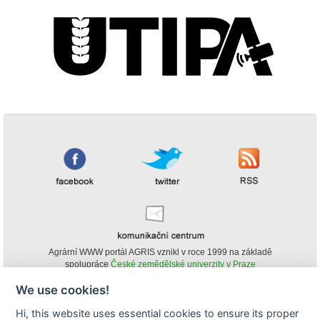
Agrární WWW portál AGRIS vznikl v roce 1999 na základě
spolupráce
České zemědělské univerzity v Praze
s
Ministerstvem zemědělství ČR
We use cookies!
© Copyright AGRIS 2000-2026 -
ISSN 1213-1369
- Publikování a šíření
Hi, this website uses essential cookies to ensure its proper
obsahu agrárního WWW portálu AGRIS je možné