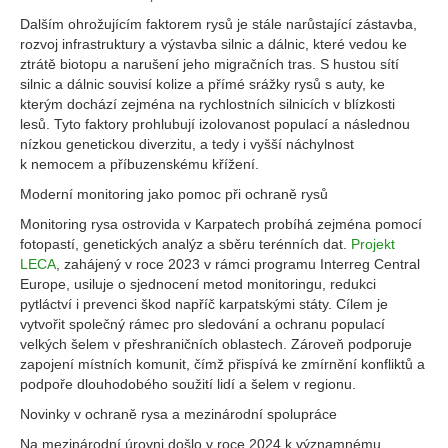
Dalším ohrožujícím faktorem rysů je stále narůstající zástavba,
rozvoj infrastruktury a výstavba silnic a dálnic, které vedou ke
ztrátě biotopu a narušení jeho migračních tras. S hustou sítí
silnic a dálnic souvisí kolize a přímé srážky rysů s auty, ke
kterým dochází zejména na rychlostních silnicích v blízkosti
lesů. Tyto faktory prohlubují izolovanost populací a následnou
nízkou genetickou diverzitu, a tedy i vyšší náchylnost
k nemocem a příbuzenskému křížení.
Moderní monitoring jako pomoc při ochraně rysů
Monitoring rysa ostrovida v Karpatech probíhá zejména pomocí
fotopastí, genetických analýz a sběru terénních dat.
Projekt
LECA
, zahájený v roce 2023 v rámci programu Interreg Central
Europe, usiluje o sjednocení metod monitoringu, redukci
pytláctví i prevenci škod napříč karpatskými státy. Cílem je
vytvořit společný rámec pro sledování a ochranu populací
velkých šelem v přeshraničních oblastech. Zároveň podporuje
zapojení místních komunit, čímž přispívá ke zmírnění konfliktů a
podpoře dlouhodobého soužití lidí a šelem v regionu.
Novinky v ochraně rysa a mezinárodní spolupráce
Na mezinárodní úrovni došlo v roce 2024 k významnému