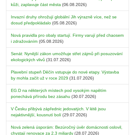
kůži, zaplavuje část města
(06.08.2026)
Invazní druhy ohrožují globální Jih výrazně více, než se
dosud předpokládalo
(05.08.2026)
Nová pravidla pro obaly startují. Firmy varují před chaosem
i zdražováním
(05.08.2026)
Senát: Nynější zákon umožňuje střet zájmů při posuzování
ekologických vlivů
(31.07.2026)
Plavební stupeň Děčín vstupuje do nové etapy. Výstavba
by mohla začít už v roce 2029
(31.07.2026)
EG.D na některých místech pod vysokým napětím
ponechává přírodu bez zásahu
(30.07.2026)
V Česku přibývá zápřednic jedovatých. V létě jsou
nejaktivnější, kousnutí bolí
(29.07.2026)
Nová zelená úsporám: Bezúročný úvěr domácnosti oslovil,
chystají renovace za 2,3 miliardy
(28.07.2026)