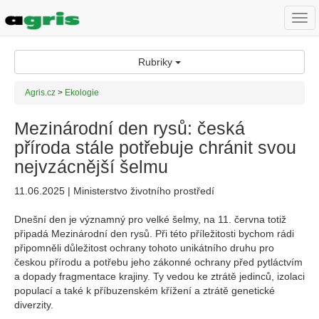
Togg
navi
Rubriky
Agris.cz
>
Ekologie
Mezinárodní den rysů: česká
příroda stále potřebuje chránit svou
nejvzácnější šelmu
11.06.2025 | Ministerstvo životního prostředí
Dnešní den je významný pro velké šelmy, na 11. června totiž
připadá Mezinárodní den rysů. Při této příležitosti bychom rádi
připomněli důležitost ochrany tohoto unikátního druhu pro
českou přírodu a potřebu jeho zákonné ochrany před pytláctvím
a dopady fragmentace krajiny. Ty vedou ke ztrátě jedinců, izolaci
populací a také k příbuzenském křížení a ztrátě genetické
diverzity.