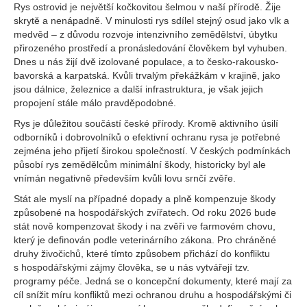
Rys ostrovid je největší kočkovitou šelmou v naší přírodě. Žije
skrytě a nenápadně. V minulosti rys sdílel stejný osud jako vlk a
medvěd – z důvodu rozvoje intenzivního zemědělství, úbytku
přirozeného prostředí a pronásledování člověkem byl vyhuben.
Dnes u nás žijí dvě izolované populace, a to česko-rakousko-
bavorská a karpatská. Kvůli trvalým překážkám v krajině, jako
jsou dálnice, železnice a další infrastruktura, je však jejich
propojení stále málo pravděpodobné.
Rys je důležitou součástí české přírody. Kromě aktivního úsilí
odborníků i dobrovolníků o efektivní ochranu rysa je potřebné
zejména jeho přijetí širokou společností. V českých podmínkách
působí rys zemědělcům minimální škody, historicky byl ale
vnímán negativně především kvůli lovu srnčí zvěře.
Stát ale myslí na případné dopady a plně kompenzuje škody
způsobené na hospodářských zvířatech. Od roku 2026 bude
stát nově kompenzovat škody i na zvěři ve farmovém chovu,
který je definován podle veterinárního zákona. Pro chráněné
druhy živočichů, které tímto způsobem přichází do konfliktu
s hospodářskými zájmy člověka, se u nás vytvářejí tzv.
programy péče. Jedná se o koncepční dokumenty, které mají za
cíl snížit míru konfliktů mezi ochranou druhu a hospodářskými či