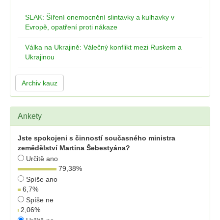
SLAK: Šíření onemocnění slintavky a kulhavky v
Evropě, opatření proti nákaze
Válka na Ukrajině: Válečný konflikt mezi Ruskem a
Ukrajinou
Archiv kauz
Ankety
Jste spokojeni s činností současného ministra
zemědělství Martina Šebestyána?
Určitě ano
79,38
%
Spíše ano
6,7
%
Spíše ne
2,06
%