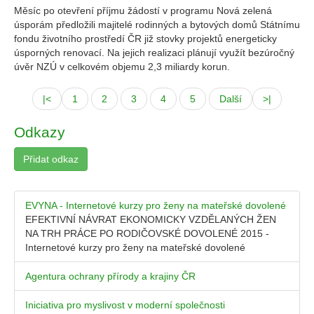
Měsíc po otevření příjmu žádostí v programu Nová zelená
úsporám předložili majitelé rodinných a bytových domů Státnímu
fondu životního prostředí ČR již stovky projektů energeticky
úsporných renovací. Na jejich realizaci plánují využít bezúročný
úvěr NZÚ v celkovém objemu 2,3 miliardy korun.
|<
1
2
3
4
5
Další
>|
Odkazy
Přidat odkaz
EVYNA - Internetové kurzy pro ženy na mateřské dovolené
EFEKTIVNÍ NÁVRAT EKONOMICKY VZDĚLANÝCH ŽEN
NA TRH PRÁCE PO RODIČOVSKÉ DOVOLENÉ 2015 -
Internetové kurzy pro ženy na mateřské dovolené
Agentura ochrany přírody a krajiny ČR
Iniciativa pro myslivost v moderní společnosti