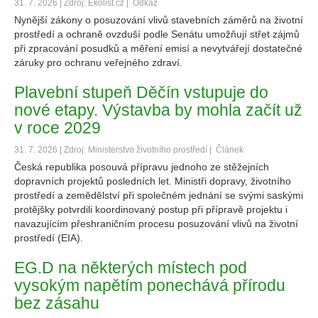
31. 7. 2026 | Zdroj: Ekolist.cz |
Odkaz
Nynější zákony o posuzování vlivů stavebních záměrů na životní
prostředí a ochraně ovzduší podle Senátu umožňují střet zájmů
při zpracování posudků a měření emisí a nevytvářejí dostatečné
záruky pro ochranu veřejného zdraví.
Plavební stupeň Děčín vstupuje do
nové etapy. Výstavba by mohla začít už
v roce 2029
31. 7. 2026 | Zdroj: Ministerstvo životního prostředí |
Článek
Česká republika posouvá přípravu jednoho ze stěžejních
dopravních projektů posledních let. Ministři dopravy, životního
prostředí a zemědělství při společném jednání se svými saskými
protějšky potvrdili koordinovaný postup při přípravě projektu i
navazujícím přeshraničním procesu posuzování vlivů na životní
prostředí (EIA).
EG.D na některých místech pod
vysokým napětím ponechává přírodu
bez zásahu