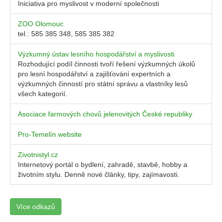
Iniciativa pro myslivost v moderní společnosti
ZOO Olomouc
tel.: 585 385 348, 585 385 382
Výzkumný ústav lesního hospodářství a myslivosti
Rozhodující podíl činnosti tvoří řešení výzkumných úkolů
pro lesní hospodářství a zajišťování expertních a
výzkumných činností pro státní správu a vlastníky lesů
všech kategorií.
Asociace farmových chovů jelenovitých České republiky
Pro-Temelín website
Zivotnistyl.cz
Internetový portál o bydlení, zahradě, stavbě, hobby a
životním stylu. Denně nové články, tipy, zajímavosti.
Více odkazů