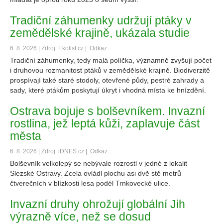
Tradiční záhumenky udržují ptáky v
zemědělské krajině, ukázala studie
6. 8. 2026 | Zdroj: Ekolist.cz |
Odkaz
Tradiční záhumenky, tedy malá políčka, významně zvyšují počet
i druhovou rozmanitost ptáků v zemědělské krajině. Biodiverzitě
prospívají také staré stodoly, otevřené půdy, pestré zahrady a
sady, které ptákům poskytují úkryt i vhodná místa ke hnízdění.
Ostrava bojuje s bolševníkem. Invazní
rostlina, jež leptá kůži, zaplavuje část
města
6. 8. 2026 | Zdroj: iDNES.cz |
Odkaz
Bolševník velkolepý se nebývale rozrostl v jedné z lokalit
Slezské Ostravy. Zcela ovládl plochu asi dvě stě metrů
čtverečních v blízkosti lesa podél Trnkovecké ulice.
Invazní druhy ohrožují globální Jih
výrazně více, než se dosud