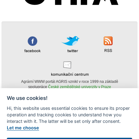
Agrární WWW portál AGRIS vznikl v roce 1999 na základě
spolupráce
České zemědělské univerzity v Praze
s
Ministerstvem zemědělství ČR
We use cookies!
© Copyright AGRIS 2000-2026 -
ISSN 1213-1369
- Publikování a šíření
Hi, this website uses essential cookies to ensure its proper
obsahu agrárního WWW portálu AGRIS je možné
(pokud není uvedeno jinak) pouze za podmínky uvedení zdroje v podobě
operation and tracking cookies to understand how you
www.agris.cz a data publikace v AGRISu.
interact with it. The latter will be set only after consent.
cookies
Let me choose