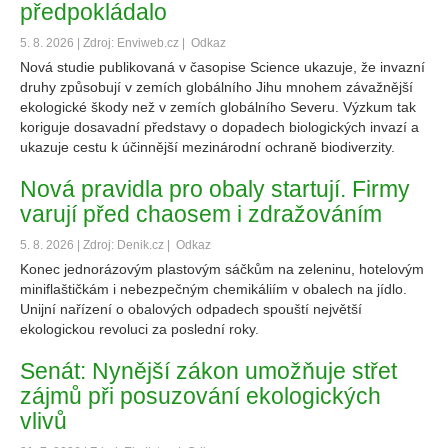
předpokládalo
5. 8. 2026 | Zdroj: Enviweb.cz |
Odkaz
Nová studie publikovaná v časopise Science ukazuje, že invazní
druhy způsobují v zemích globálního Jihu mnohem závažnější
ekologické škody než v zemích globálního Severu. Výzkum tak
koriguje dosavadní představy o dopadech biologických invazí a
ukazuje cestu k účinnější mezinárodní ochraně biodiverzity.
Nová pravidla pro obaly startují. Firmy
varují před chaosem i zdražováním
5. 8. 2026 | Zdroj: Denik.cz |
Odkaz
Konec jednorázovým plastovým sáčkům na zeleninu, hotelovým
miniflaštičkám i nebezpečným chemikáliím v obalech na jídlo.
Unijní nařízení o obalových odpadech spouští největší
ekologickou revoluci za poslední roky.
Senát: Nynější zákon umožňuje střet
zájmů při posuzování ekologických
vlivů