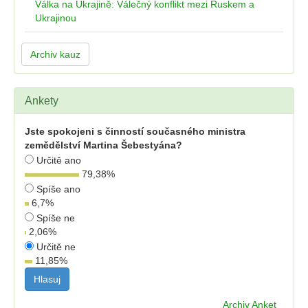
Válka na Ukrajině: Válečný konflikt mezi Ruskem a
Ukrajinou
Archiv kauz
Ankety
Jste spokojeni s činností současného ministra
zemědělství Martina Šebestyána?
Určitě ano
79,38
%
Spíše ano
6,7
%
Spíše ne
2,06
%
Určitě ne
11,85
%
Archiv Anket