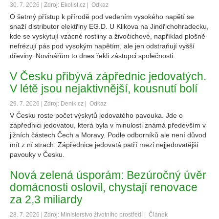
30. 7. 2026 | Zdroj: Ekolist.cz |
Odkaz
O šetrný přístup k přírodě pod vedením vysokého napětí se
snaží distributor elektřiny EG.D. U Klikova na Jindřichohradecku,
kde se vyskytují vzácné rostliny a živočichové, například plošně
nefrézují pás pod vysokým napětím, ale jen odstraňují vyšší
dřeviny. Novinářům to dnes řekli zástupci společnosti.
V Česku přibývá zápřednic jedovatých.
V létě jsou nejaktivnější, kousnutí bolí
29. 7. 2026 | Zdroj: Denik.cz |
Odkaz
V Česku roste počet výskytů jedovatého pavouka. Jde o
zápřednici jedovatou, která byla v minulosti známá především v
jižních částech Čech a Moravy. Podle odborníků ale není důvod
mít z ní strach. Zápřednice jedovatá patří mezi nejjedovatější
pavouky v Česku.
Nová zelená úsporám: Bezúročný úvěr
domácnosti oslovil, chystají renovace
za 2,3 miliardy
28. 7. 2026 | Zdroj: Ministerstvo životního prostředí |
Článek