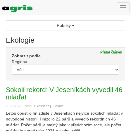
Togg
navi
Rubriky
Ekologie
Přidat článek
Zobrazit podle
Regionu
Sokolí rekord: V Jeseníkách vyvedli 46
mláďat
7. 8. 2026 | Zdroj: Ekolist.cz |
Odkaz
Letos opustilo hnízdiště v Jeseníkách nejvíce sokolích mláďat v
novodobé historii. Hnízdilo 22 párů a vyvedlo rekordních 46
mláďat. Počet párů je stejný jako v předchozím roce, ale počet
mláďat je oproti roku 2025 o sedm vyšší.