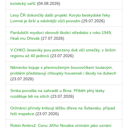
turistický vařič
(04.08.2026)
Lesy ČR dokončily další projekt: Koryto beskydské řeky
Lomné je širší a odolnější vůči povodni
(29.07.2026)
Pardubičtí myslivci obnovili školicí středisko z roku 1949,
říkali mu Dřevák
(27.07.2026)
V CHKO Jeseníky jsou potvrzeny dvě vlčí smečky, v širším
regionu až 40 jedinců
(23.07.2026)
Německo bojuje s přemnoženým bourovčíkem toulavým,
problém představují chloupky housenek i škody na dubech
(23.07.2026)
Srnka porodila na zahradě u Brna. Příběh plný lásky
rozděluje lidi na sítích
(23.07.2026)
Ochránci přírody kritizují těžbu dřeva na Svitavsku, případ
řeší inspekce
(23.07.2026)
Robin Ambrož: Cenu Jiřího Nováka vnímám jako uznání