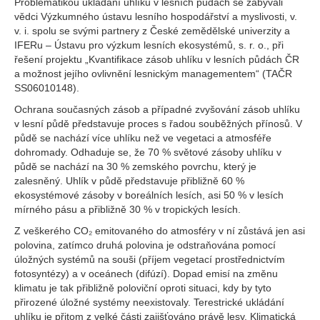
Problematikou ukládání uhlíku v lesních půdách se zabývali
vědci Výzkumného ústavu lesního hospodářství a myslivosti, v.
v. i. spolu se svými partnery z České zemědělské univerzity a
IFERu – Ústavu pro výzkum lesních ekosystémů, s. r. o., při
řešení projektu „Kvantifikace zásob uhlíku v lesních půdách ČR
a možnost jejího ovlivnění lesnickým managementem“ (TAČR
SS06010148).
Ochrana současných zásob a případné zvyšování zásob uhlíku
v lesní půdě představuje proces s řadou souběžných přínosů. V
půdě se nachází více uhlíku než ve vegetaci a atmosféře
dohromady. Odhaduje se, že 70 % světové zásoby uhlíku v
půdě se nachází na 30 % zemského povrchu, který je
zalesněný. Uhlík v půdě představuje přibližně 60 %
ekosystémové zásoby v boreálních lesích, asi 50 % v lesích
mírného pásu a přibližně 30 % v tropických lesích.
Z veškerého CO₂ emitovaného do atmosféry v ní zůstává jen asi
polovina, zatímco druhá polovina je odstraňována pomocí
úložných systémů na souši (příjem vegetací prostřednictvím
fotosyntézy) a v oceánech (difúzí). Dopad emisí na změnu
klimatu je tak přibližně poloviční oproti situaci, kdy by tyto
přirozené úložné systémy neexistovaly. Terestrické ukládání
uhlíku je přitom z velké části zajišťováno právě lesy. Klimatická