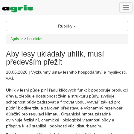
Togg
navi
Rubriky
Agris.cz
>
Lesnictví
Aby lesy ukládaly uhlík, musí
především přežít
10.06.2026 | Výzkumný ústav lesního hospodářství a myslivosti,
v.v.i.
Uhlík v lesní půdě plní řadu klíčových funkcí: podporuje produkci
dřeva, zlepšuje dostupnost živin a strukturu půdy, zvyšuje
schopnost půdy zadržovat a filtrovat vodu, vytváří základ pro
půdní biodiverzitu a zároveň představuje významný rezervoár
důležitý pro regulaci klimatu. Organická hmota zásadně
ovlivňuje fyzikální, chemické i biologické vlastnosti půdy a
přispívá k její stabilitě i odolnosti vůči disturbancím.