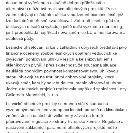
dosud není vyřešeno a aktuálně dobrou příležitostí a
alternativou může být realizace offsetových projektů. Ty se
zatím zabývají ukládáním uhlíku v nadzemní biomase lesů, jež
lze dostatečně přesně kvantifikovat. Zahrnutí lesních půd do
uhlíkových offsetů si vyžaduje ještě další výzkum a monitoring,
jenž předpokládá například nová směrnice EU o monitorování a
odolnosti půdy.
Lesnické offsetování si lze v základních obrysech představit jako
finančně oceněný soubor lesnických opatření vedoucích ke
zvyšování pohlcování uhlíku v lesích a ke snižování emisí
skleníkových plynů. I přes skutečnost, že současná situace
neukládá podnikům povinnost kompenzovat svou uhlíkovou
stopu, objevují se na trhu první dobrovolné projekty, které
ukazují směr, kam by se v budoucnu mohlo offsetování ubírat.
Jeden z takových projektů realizovala například společnost Lesy
Colloredo-Mannsfeld, s. r. o.
Lesnické offsetové projekty se mohou stát v budoucnu
významným nástrojem v adaptaci lesních porostů na klimatickou
změnu. Jejich úspěch do velké míry závisí na formě
připravované regulace ze strany Evropské komise. Regulace a
nastavení základních parametrů offsetových projektů může