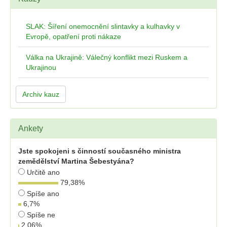
SLAK: Šíření onemocnění slintavky a kulhavky v
Evropě, opatření proti nákaze
Válka na Ukrajině: Válečný konflikt mezi Ruskem a
Ukrajinou
Archiv kauz
Ankety
Jste spokojeni s činností současného ministra
zemědělství Martina Šebestyána?
Určitě ano
79,38
%
Spíše ano
6,7
%
Spíše ne
2,06
%