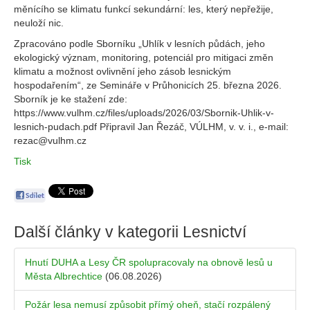
měnícího se klimatu funkcí sekundární: les, který nepřežije,
neuloží nic.
Zpracováno podle Sborníku „Uhlík v lesních půdách, jeho
ekologický význam, monitoring, potenciál pro mitigaci změn
klimatu a možnost ovlivnění jeho zásob lesnickým
hospodařením“, ze Semináře v Průhonicích 25. března 2026.
Sborník je ke stažení zde:
https://www.vulhm.cz/files/uploads/2026/03/Sbornik-Uhlik-v-
lesnich-pudach.pdf Připravil Jan Řezáč, VÚLHM, v. v. i., e-mail:
rezac@vulhm.cz
Tisk
Další články v kategorii
Lesnictví
Hnutí DUHA a Lesy ČR spolupracovaly na obnově lesů u
Města Albrechtice
(06.08.2026)
Požár lesa nemusí způsobit přímý oheň, stačí rozpálený