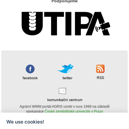
Podporujeme
Agrární WWW portál AGRIS vznikl v roce 1999 na základě
spolupráce
České zemědělské univerzity v Praze
s
Ministerstvem zemědělství ČR
We use cookies!
© Copyright AGRIS 2000-2026 -
ISSN 1213-1369
- Publikování a šíření