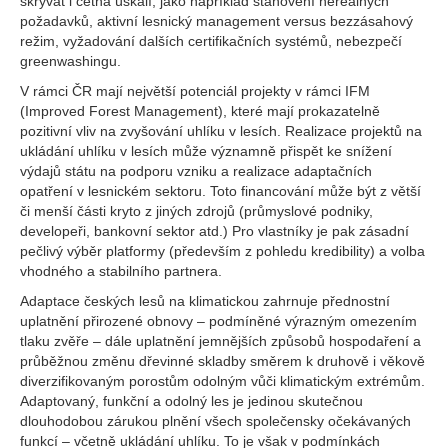
skrývat i četná úskalí, jako například stanovení nereálných
požadavků, aktivní lesnický management versus bezzásahový
režim, vyžadování dalších certifikačních systémů, nebezpečí
greenwashingu.
V rámci ČR mají největší potenciál projekty v rámci IFM
(Improved Forest Management), které mají prokazatelně
pozitivní vliv na zvyšování uhlíku v lesích. Realizace projektů na
ukládání uhlíku v lesích může významně přispět ke snížení
výdajů státu na podporu vzniku a realizace adaptačních
opatření v lesnickém sektoru. Toto financování může být z větší
či menší části kryto z jiných zdrojů (průmyslové podniky,
developeři, bankovní sektor atd.) Pro vlastníky je pak zásadní
pečlivý výběr platformy (především z pohledu kredibility) a volba
vhodného a stabilního partnera.
Adaptace českých lesů na klimatickou zahrnuje přednostní
uplatnění přirozené obnovy – podmíněné výrazným omezením
tlaku zvěře – dále uplatnění jemnějších způsobů hospodaření a
průběžnou změnu dřevinné skladby směrem k druhově i věkově
diverzifikovaným porostům odolným vůči klimatickým extrémům.
Adaptovaný, funkční a odolný les je jedinou skutečnou
dlouhodobou zárukou plnění všech společensky očekávaných
funkcí – včetně ukládání uhlíku. To je však v podmínkách