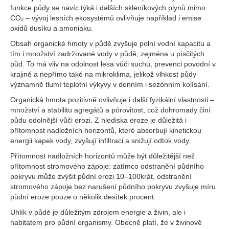
funkce půdy se navíc týká i dalších skleníkových plynů mimo
CO₂ – vývoj lesních ekosystémů ovlivňuje například i emise
oxidů dusíku a amoniaku.
Obsah organické hmoty v půdě zvyšuje polní vodní kapacitu a
tím i množství zadržované vody v půdě, zejména u písčitých
půd. To má vliv na odolnost lesa vůči suchu, prevenci povodní v
krajině a nepřímo také na mikroklima, jelikož vlhkost půdy
významně tlumí teplotní výkyvy v denním i sezónním kolísání.
Organická hmota pozitivně ovlivňuje i další fyzikální vlastnosti –
množství a stabilitu agregátů a pórovitost, což dohromady činí
půdu odolnější vůči erozi. Z hlediska eroze je důležitá i
přítomnost nadložních horizontů, které absorbují kinetickou
energii kapek vody, zvyšují infiltraci a snižují odtok vody.
Přítomnost nadložních horizontů může být důležitější než
přítomnost stromového zápoje: zatímco odstranění půdního
pokryvu může zvýšit půdní erozi 10–100krát, odstranění
stromového zápoje bez narušení půdního pokryvu zvyšuje míru
půdní eroze pouze o několik desítek procent.
Uhlík v půdě je důležitým zdrojem energie a živin, ale i
habitatem pro půdní organismy. Obecně platí, že v živinově