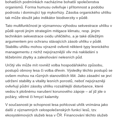
bohatších podmínkách nacházíme bohatší společenstva
organismů. Forma humusu ovlivňuje i přítomnost a podobu
podrostu i dominující typ mykorhizy. Zásoba organického uhlíku
tak může sloužit jako indikátor biodiverzity v půdě.
Tato multifunkčnost je významnou výhodou sekvestrace uhlíku v
půdě oproti jiným strategiím mitigace klimatu, resp. jiným
technikám sekvestrace oxidu uhličitého, a je také důležitým
argumentem pro ochranu stávajících zásob uhlíku v půdě.
Stabilitu uhlíku mohou výrazně ovlivnit některé typy lesnického
managementu z nichž nejvýraznější vliv má nakládání s
těžebními zbytky a zalesňování nelesních půd.
Určitý vliv může mít rovněž volba hospodářského způsobu,
postupů obnovy lesa či volba dřevin. Výsledky těchto postupů se
ovšem mohou na různých stanovištích lišit. Jako zásadní se jeví
udržení stability a vitality lesních porostů, neboť nejvýrazněji
ovlivňují půdní zásoby uhlíku rozsáhlejší disturbance, které
vedou k plošnému narušení korunového zápoje – ať již jde o
požáry, větrné či hmyzí kalamity.
V současnosti je schopnost lesa pohlcovat uhlík vnímána jako
další z významných celospolečenských funkcí lesů, tzv.
ekosystémových služeb lesa v ČR. Financování těchto služeb