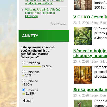
slintavky a kulhavky v Evropě,
konání a
opatření proti nákaze
100 lidí.
Válka na Ukrajině: Válečný
konflikt mezi Ruskem a
Ukrajinou
V CHKO Jeseníky
23. 7. 2026 | Zdroj: Ekol
Archiv kauz
V Chráně
přírody
ANKETY
a Jesení
Jste spokojeni s činností
Německo bojuje
současného ministra
zemědělství Martina
chloupky house
Šebestyána?
23. 7. 2026 | Zdroj: Silv
Určitě ano
79,38
%
Německo
processi
Spíše ano
6,7
%
představu
Spíše ne
2,06
%
Srnka porodila n
Určitě ne
11,85
%
23. 7. 2026 | Zdroj: Den
Příběh d
domov si