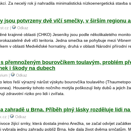
kcí. Za necelý rok ji nahradila minimalistická nízkoenergetická stavba 
 jsou potvrzeny dvě vlčí smečky, v širším regionu a
ist.cz |
Odkaz
né krajinné oblasti (CHKO) Jeseníky jsou podle několikaletého monit
 prokazatelně dvě vlčí teritoria. Jedna smečka se pohybuje mezi Vrbn
kem v oblasti Medvěďské hornatiny, druhá v oblasti Národní přírodní 
 s přemnoženým bourovčíkem toulavým, problém pře
nek i škody na dubech
arium |
Odkaz
 letos řeší výrazný nárůst výskytu bourovčíka toulavého (Thaumetop
onea). Housenky tohoto nočního motýla poškozují listy dubů a jejich ž
jí zdravotní riziko pro lidi i zvířata.
a zahradě u Brna. Příběh plný lásky rozděluje lidi na 
ik.cz |
Odkaz
ivoce žijící srnky, která dostala jméno Anežka, se začal odvíjet začátk
 vybrala jednu zahradu poblíž Brna, kde dala život dvěma srnčatům. 