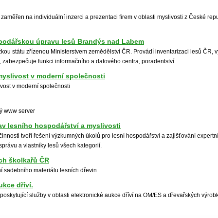
e zaměřen na individuální inzerci a prezentaci firem v oblasti myslivosti z České rep
podářskou úpravu lesů Brandýs nad Labem
žkou státu zřízenou Ministerstvem zemědělství ČR. Provádí inventarizaci lesů ČR, v
, zabezpečuje funkci informačního a datového centra, poradentství.
 myslivost v moderní společnosti
livost v moderní společnosti
ký www server
v lesního hospodářství a myslivosti
činnosti tvoří řešení výzkumných úkolů pro lesní hospodářství a zajišťování exper
 správu a vlastníky lesů všech kategorií.
ích školkařů ČR
 sadebního materiálu lesních dřevin
ukce dříví.
, poskytující služby v oblasti elektronické aukce dříví na OM/ES a dřevařských výrob