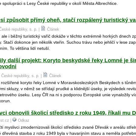
spolupráci s Lesy České republiky v okolí Města Albrechtice.
í způsobit přímý oheň, stačí rozpálený turistický va
České republiky, s. p. |
Článek
 ale i běžný turistický vařič dokáže v těchto extrémně horkých dnech z
Stačí dokonce jen několik vteřin. Suchou trávu nebo jehličí v lese zap
 ním. To většina lidí netuší.
y další projekt: Koryto beskydské řeky Lomné je šir
povodni
 České republiky, s. p. |
Článek
 rozšířené koryto řeky Lomné v Moravskoslezských Beskydech s tůněm
ými skluzy, v němž se střídají prudké a klidnější úseky, je výsledek revit
etrového úseku. Lesy ČR na ni s podporou Evropské unie vynaložily ví
korun.
vci obnovili školicí středisko z roku 1949, říkali mu 
ist.cz |
Odkaz
tí myslivci zmodernizovali školicí středisko zvané Dřevák v areálu stře
 dřevěná stavba z roku 1949 byla v havarijním stavu a neměla potřeb