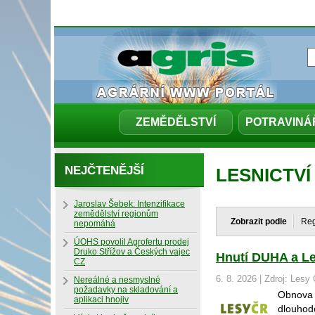
ZEMĚDĚLSTVÍ
POTRAVINÁ
NEJČTENĚJŠÍ
LESNICTVÍ
Jaroslav Šebek: Intenzifikace
zemědělství regionům
Zobrazit podle
Re
nepomáhá
ÚOHS povolil Agrofertu prodej
Druko Střížov a Českých vajec
Hnutí DUHA a Le
CZ
6. 8. 2026 | Zdroj: Lesy 
Nereálné a nesmyslné
požadavky na skladování a
Obnova 
aplikaci hnojiv
dlouhodo