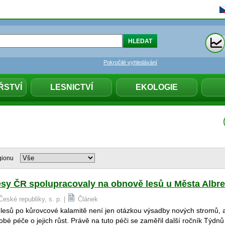
Pokročilé vyhledávání
ŘSTVÍ
LESNICTVÍ
EKOLOGIE
gionu
sy ČR spolupracovaly na obnově lesů u Města Albre
České republiky, s. p. |
Článek
lesů po kůrovcové kalamitě není jen otázkou výsadby nových stromů, a
bé péče o jejich růst. Právě na tuto péči se zaměřil další ročník Týdnů