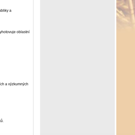
ubliky a
yhotovuje oblastní
tních a výzkumných
ků.