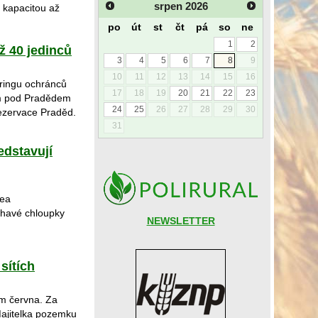
srpen
2026
s kapacitou až
po
út
st
čt
pá
so
ne
1
2
ž 40 jedinců
3
4
5
6
7
8
9
10
11
12
13
14
15
16
oringu ochránců
17
18
19
20
21
22
23
em pod Pradědem
24
25
26
27
28
29
30
rezervace Praděd.
31
dstavují
oea
ahavé chloupky
NEWSLETTER
sítích
em června. Za
Majitelka pozemku