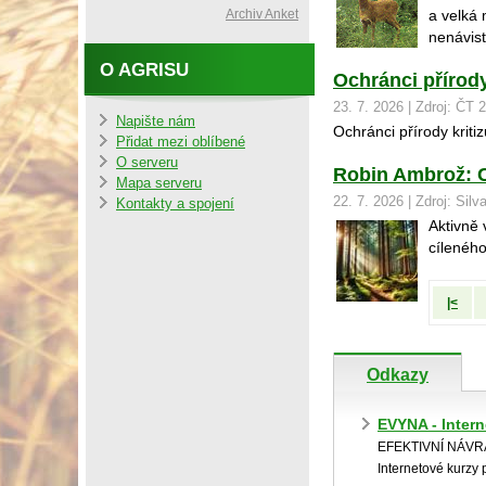
Archiv Anket
a velká 
nenávist
O AGRISU
Ochránci přírody
23. 7. 2026 | Zdroj: ČT 
Napište nám
Ochránci přírody kriti
Přidat mezi oblíbené
O serveru
Robin Ambrož: C
Mapa serveru
22. 7. 2026 | Zdroj: Silv
Kontakty a spojení
Aktivně 
cílenéh
|<
Odkazy
EVYNA - Inter
EFEKTIVNÍ NÁV
Internetové kurzy