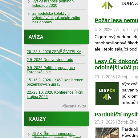
Výskyt hraboše polního v
DUHA ve 
listopadu 2020
Zemědělské kolektivní
vyjednávání pokračuje zatím
Požár lesa nemus
bez dohody
4. 8. 2026 | Zdroj: Lesy 
AVÍZA
Cigaretový nedopalek,
mnohamilionové škody. 
ale i teplo sálající pod
20.-25.8. 2026 ZEMĚ ŽIVITELKA
2.9. 2026 Den ve vinohradu
Lesy ČR dokončil
odolnější vůči 
9.9. 2026 Politika propagace
Evropské unie
29. 7. 2026 | Zdroj: Lesy
15.-16.9. 2026 - XXVI. konference
Výrazně
pozemkových úprav
balvanit
22.-23.10. 2026 Konference Říční
půlkilom
krajina 2026
milionů 
Všechna avíza
Pardubičtí mysli
KAUZY
27. 7. 2026 | Zdroj: Ekol
Pardubič
SLAK: Šíření onemocnění
Původně