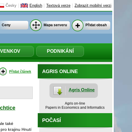
Česky
English
Textová verze
Zobrazit mobilní verzi
Ceny
Mapa serveru
Přidat obsah
VENKOV
PODNIKÁNÍ
AGRIS ONLINE
Přidat článek
Agris Online
Agris on-line
chtice
Papers in Economics and Informatics
POČASÍ
le také
 pro krajinu Hnutí