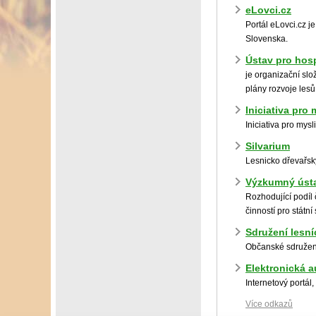
eLovci.cz
Portál eLovci.cz j
Slovenska.
Ústav pro hos
je organizační slo
plány rozvoje lesů
Iniciativa pro
Iniciativa pro mys
Silvarium
Lesnicko dřevařs
Výzkumný ústa
Rozhodující podíl 
činností pro státní
Sdružení lesn
Občanské sdružení
Elektronická a
Internetový portál
Více odkazů