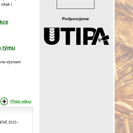
 však i
Podporujeme
ekce
o týmu
l na význam
.
Přidat odkaz
NÉ 2015 -