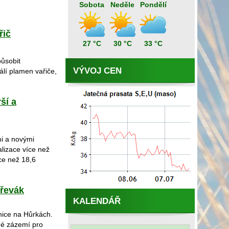
Sobota
Neděle
Pondělí
řič
27 °C
30 °C
33 °C
působit
VÝVOJ CEN
álí plamen vařiče,
ší a
i a novými
alizace více než
ce než 18,6
Dřevák
KALENDÁŘ
lnice na Hůrkách.
né zázemí pro