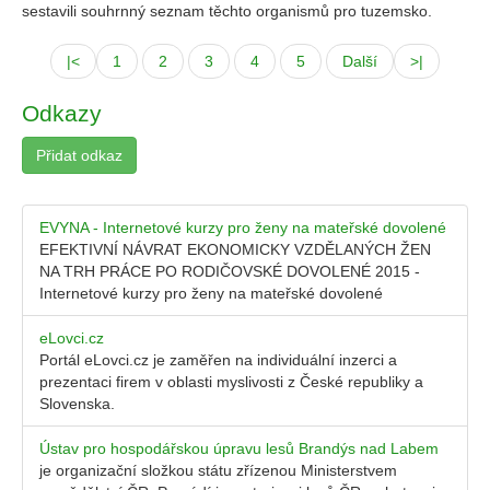
sestavili souhrnný seznam těchto organismů pro tuzemsko.
|<
1
2
3
4
5
Další
>|
Odkazy
Přidat odkaz
EVYNA - Internetové kurzy pro ženy na mateřské dovolené
EFEKTIVNÍ NÁVRAT EKONOMICKY VZDĚLANÝCH ŽEN
NA TRH PRÁCE PO RODIČOVSKÉ DOVOLENÉ 2015 -
Internetové kurzy pro ženy na mateřské dovolené
eLovci.cz
Portál eLovci.cz je zaměřen na individuální inzerci a
prezentaci firem v oblasti myslivosti z České republiky a
Slovenska.
Ústav pro hospodářskou úpravu lesů Brandýs nad Labem
je organizační složkou státu zřízenou Ministerstvem