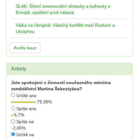
SLAK: Šíření onemocnění slintavky a kulhavky v
Evropě, opatření proti nákaze
Válka na Ukrajině: Válečný konflikt mezi Ruskem a
Ukrajinou
Archiv kauz
Ankety
Jste spokojeni s činností současného ministra
zemědělství Martina Šebestyána?
Určitě ano
79,38
%
Spíše ano
6,7
%
Spíše ne
2,06
%
Určitě ne