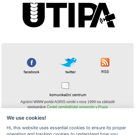
Agrární WWW portál AGRIS vznikl v roce 1999 na základě
spolupráce
České zemědělské univerzity v Praze
s
Ministerstvem zemědělství ČR
We use cookies!
© Copyright AGRIS 2000-2026 -
ISSN 1213-1369
- Publikování a šíření
Hi, this website uses essential cookies to ensure its proper
obsahu agrárního WWW portálu AGRIS je možné
(pokud není uvedeno jinak) pouze za podmínky uvedení zdroje v podobě
operation and tracking cookies to understand how you