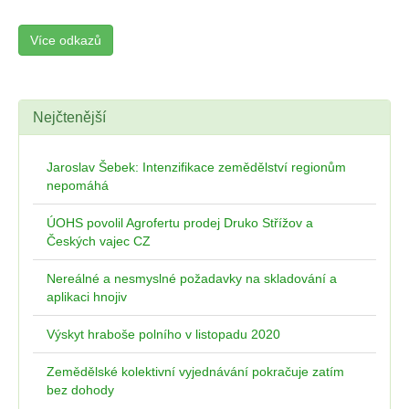
Více odkazů
Nejčtenější
Jaroslav Šebek: Intenzifikace zemědělství regionům
nepomáhá
ÚOHS povolil Agrofertu prodej Druko Střížov a
Českých vajec CZ
Nereálné a nesmyslné požadavky na skladování a
aplikaci hnojiv
Výskyt hraboše polního v listopadu 2020
Zemědělské kolektivní vyjednávání pokračuje zatím
bez dohody