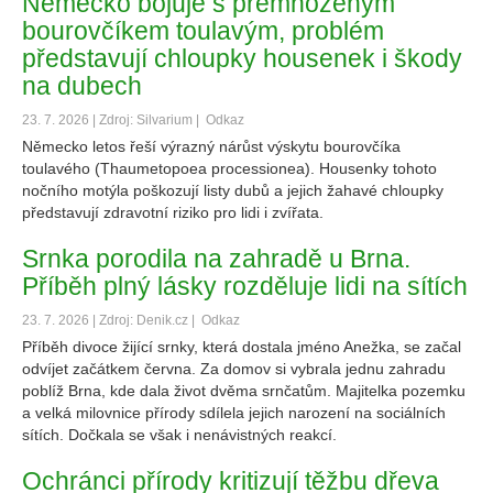
Německo bojuje s přemnoženým
bourovčíkem toulavým, problém
představují chloupky housenek i škody
na dubech
23. 7. 2026 | Zdroj: Silvarium |
Odkaz
Německo letos řeší výrazný nárůst výskytu bourovčíka
toulavého (Thaumetopoea processionea). Housenky tohoto
nočního motýla poškozují listy dubů a jejich žahavé chloupky
představují zdravotní riziko pro lidi i zvířata.
Srnka porodila na zahradě u Brna.
Příběh plný lásky rozděluje lidi na sítích
23. 7. 2026 | Zdroj: Denik.cz |
Odkaz
Příběh divoce žijící srnky, která dostala jméno Anežka, se začal
odvíjet začátkem června. Za domov si vybrala jednu zahradu
poblíž Brna, kde dala život dvěma srnčatům. Majitelka pozemku
a velká milovnice přírody sdílela jejich narození na sociálních
sítích. Dočkala se však i nenávistných reakcí.
Ochránci přírody kritizují těžbu dřeva