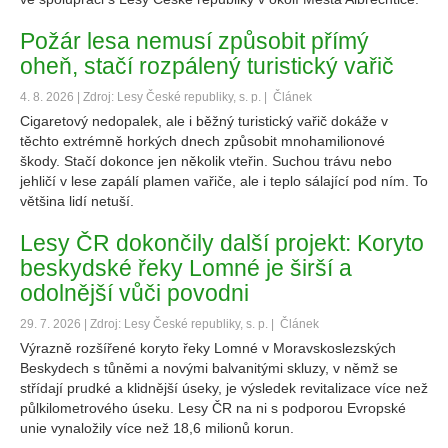
Požár lesa nemusí způsobit přímý
oheň, stačí rozpálený turistický vařič
4. 8. 2026 | Zdroj: Lesy České republiky, s. p. |
Článek
Cigaretový nedopalek, ale i běžný turistický vařič dokáže v
těchto extrémně horkých dnech způsobit mnohamilionové
škody. Stačí dokonce jen několik vteřin. Suchou trávu nebo
jehličí v lese zapálí plamen vařiče, ale i teplo sálající pod ním. To
většina lidí netuší.
Lesy ČR dokončily další projekt: Koryto
beskydské řeky Lomné je širší a
odolnější vůči povodni
29. 7. 2026 | Zdroj: Lesy České republiky, s. p. |
Článek
Výrazně rozšířené koryto řeky Lomné v Moravskoslezských
Beskydech s tůněmi a novými balvanitými skluzy, v němž se
střídají prudké a klidnější úseky, je výsledek revitalizace více než
půlkilometrového úseku. Lesy ČR na ni s podporou Evropské
unie vynaložily více než 18,6 milionů korun.