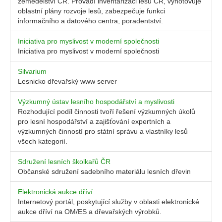
zemědělství ČR. Provádí inventarizaci lesů ČR, vyhotovuje
oblastní plány rozvoje lesů, zabezpečuje funkci
informačního a datového centra, poradentství.
Iniciativa pro myslivost v moderní společnosti
Iniciativa pro myslivost v moderní společnosti
Silvarium
Lesnicko dřevařský www server
Výzkumný ústav lesního hospodářství a myslivosti
Rozhodující podíl činnosti tvoří řešení výzkumných úkolů
pro lesní hospodářství a zajišťování expertních a
výzkumných činností pro státní správu a vlastníky lesů
všech kategorií.
Sdružení lesních školkařů ČR
Občanské sdružení sadebního materiálu lesních dřevin
Elektronická aukce dříví.
Internetový portál, poskytující služby v oblasti elektronické
aukce dříví na OM/ES a dřevařských výrobků.