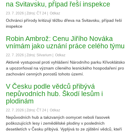
na Svitavsku, případ řeší inspekce
23. 7. 2026 | Zdroj: ČT 24 |
Odkaz
Ochránci přírody kritizují těžbu dřeva na Svitavsku, případ řeší
inspekce
Robin Ambrož: Cenu Jiřího Nováka
vnímám jako uznání práce celého týmu
22. 7. 2026 | Zdroj: Silvarium |
Odkaz
Aktivně vystupoval proti vyhlášení Národního parku Křivoklátsko
a upozorňoval na význam cíleného lesnického hospodaření pro
zachování cenných porostů tohoto území.
V Česku podle vědců přibývá
nepůvodních hub. Škodí lesům i
plodinám
22. 7. 2026 | Zdroj: ČT 24 |
Odkaz
Nepůvodních hub a takzvaných oomycet neboli řasovek
poškozujících lesy i zemědělské plodiny v posledních
desetiletích v Česku přibývá. Vyplývá to ze zjištění vědců, kteří