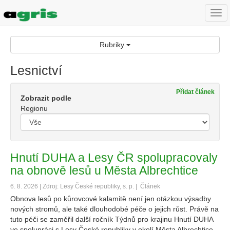
Togg
navi
Rubriky
Lesnictví
Přidat článek
Zobrazit podle
Regionu
Hnutí DUHA a Lesy ČR spolupracovaly
na obnově lesů u Města Albrechtice
6. 8. 2026 | Zdroj: Lesy České republiky, s. p. |
Článek
Obnova lesů po kůrovcové kalamitě není jen otázkou výsadby
nových stromů, ale také dlouhodobé péče o jejich růst. Právě na
tuto péči se zaměřil další ročník Týdnů pro krajinu Hnutí DUHA
ve spolupráci s Lesy České republiky v okolí Města Albrechtice.