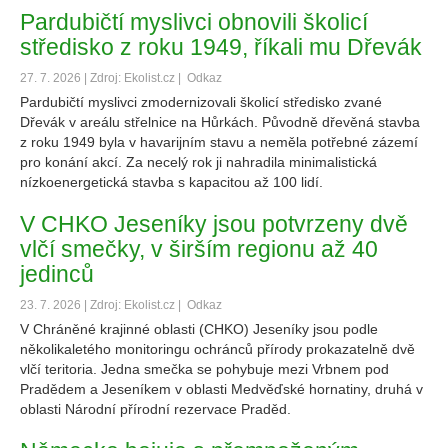
Pardubičtí myslivci obnovili školicí
středisko z roku 1949, říkali mu Dřevák
27. 7. 2026 | Zdroj: Ekolist.cz |
Odkaz
Pardubičtí myslivci zmodernizovali školicí středisko zvané
Dřevák v areálu střelnice na Hůrkách. Původně dřevěná stavba
z roku 1949 byla v havarijním stavu a neměla potřebné zázemí
pro konání akcí. Za necelý rok ji nahradila minimalistická
nízkoenergetická stavba s kapacitou až 100 lidí.
V CHKO Jeseníky jsou potvrzeny dvě
vlčí smečky, v širším regionu až 40
jedinců
23. 7. 2026 | Zdroj: Ekolist.cz |
Odkaz
V Chráněné krajinné oblasti (CHKO) Jeseníky jsou podle
několikaletého monitoringu ochránců přírody prokazatelně dvě
vlčí teritoria. Jedna smečka se pohybuje mezi Vrbnem pod
Pradědem a Jeseníkem v oblasti Medvěďské hornatiny, druhá v
oblasti Národní přírodní rezervace Praděd.