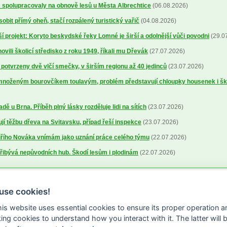
spolupracovaly na obnově lesů u Města Albrechtice
(06.08.2026)
obit přímý oheň, stačí rozpálený turistický vařič
(04.08.2026)
í projekt: Koryto beskydské řeky Lomné je širší a odolnější vůči povodni
(29.0
ovili školicí středisko z roku 1949, říkali mu Dřevák
(27.07.2026)
otvrzeny dvě vlčí smečky, v širším regionu až 40 jedinců
(23.07.2026)
množeným bourovčíkem toulavým, problém představují chloupky housenek i š
dě u Brna. Příběh plný lásky rozděluje lidi na sítích
(23.07.2026)
ují těžbu dřeva na Svitavsku, případ řeší inspekce
(23.07.2026)
řího Nováka vnímám jako uznání práce celého týmu
(22.07.2026)
řibývá nepůvodních hub. Škodí lesům i plodinám
(22.07.2026)
use cookies!
this website uses essential cookies to ensure its proper operation a
king cookies to understand how you interact with it. The latter will 