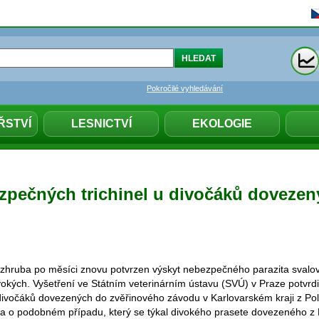
Pokročilé vyhledávání
ŘSTVÍ
LESNICTVÍ
EKOLOGIE
zpečných trichinel u divočáků dovezen
 zhruba po měsíci znovu potvrzen výskyt nebezpečného parazita svalovce
okých. Vyšetření ve Státním veterinárním ústavu (SVÚ) v Praze potvrdi
u divočáků dovezených do zvěřinového závodu v Karlovarském kraji z P
a o podobném případu, který se týkal divokého prasete dovezeného z 