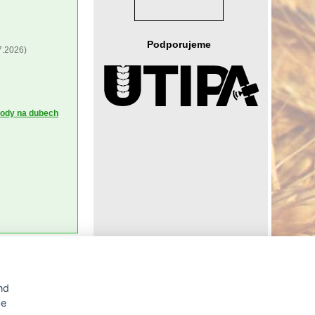
Podporujeme
7.2026)
kody na dubech
Agrární WWW portál AGRIS vznikl v roce 1999 na základě
nd
spolupráce
České zemědělské univerzity v Praze
s
Ministerstvem zemědělství ČR
be