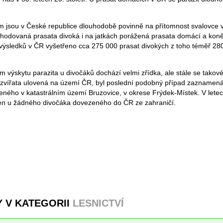
m jsou v České republice dlouhodobě povinně na přítomnost svalovce 
hodovaná prasata divoká i na jatkách porážená prasata domácí a kon
 výsledků v ČR vyšetřeno cca 275 000 prasat divokých z toho téměř 2
 výskytu parazita u divočáků dochází velmi zřídka, ale stále se takov
o zvířata ulovená na území ČR, byl poslední podobný případ zaznamenán
eného v katastrálním území Bruzovice, v okrese Frýdek-Místek. V lete
zen u žádného divočáka dovezeného do ČR ze zahraničí.
Y V KATEGORII
LESNICTVÍ