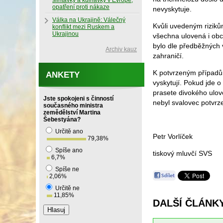
slintavky a kulhavky v Evropě,
opatření proti nákaze
nevyskytuje.
Válka na Ukrajině: Válečný
Kvůli uvedeným riziků
konflikt mezi Ruskem a
Ukrajinou
všechna ulovená i obc
bylo dle předběžných
Archiv kauz
zahraničí.
K potvrzeným případům
ANKETY
vyskytují. Pokud jde 
prasete divokého ulov
Jste spokojeni s činností
nebyl svalovec potvr
současného ministra
zemědělství Martina
Šebestyána?
Určitě ano
Petr Vorlíček
79,38
%
Spíše ano
tiskový mluvčí SVS
6,7
%
Spíše ne
2,06
%
Určitě ne
11,85
%
DALŠÍ ČLÁNK