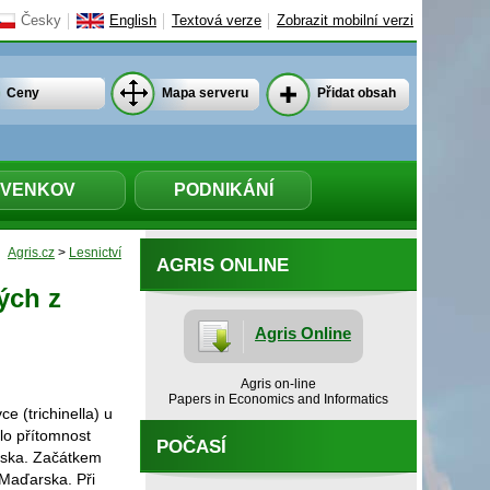
Česky
English
Textová verze
Zobrazit mobilní verzi
Ceny
Mapa serveru
Přidat obsah
VENKOV
PODNIKÁNÍ
Agris.cz
>
Lesnictví
AGRIS ONLINE
ých z
Agris Online
Agris on-line
Papers in Economics and Informatics
 (trichinella) u
lo přítomnost
POČASÍ
olska. Začátkem
Maďarska. Při