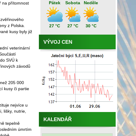
Pátek
Sobota
Neděle
ř na přítomnost
o zvěřinového
zeny z Polska.
27 °C
27 °C
30 °C
vané kusy byly již
VÝVOJ CEN
ední veterinární
 Součástí
í do SVÚ k
ěřinových závodů
 než 205 000
 kusy či partie
ituje nejvíce u
 lišky, nutrie,
KALENDÁŘ
ně tepelně
posledním úmrtím
odobě