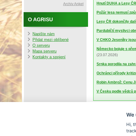
Hnutí DUHA a Lesy ČR 
Archiv Anket
Požár lesa nemusí způs
O AGRISU
Lesy ČR dokončily dalš
Pardubičtí myslivci obn
Napište nám
Přidat mezi oblíbené
V CHKO Jeseníky jsou p
O serveru
Německo bojuje s pře
Mapa serveru
(23.07.2026)
Kontakty a spojení
Srnka porodila na zahra
Ochránci přírody kritiz
Robin Ambrož: Cenu Ji
V Česku podle vědců p
We 
Hi, 
trac