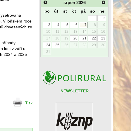
srpen
2026
po
út
st
čt
pá
so
ne
vyšetřována
1
2
ě. V loňském roce
3
4
5
6
7
8
9
800 dovezených ze
10
11
12
13
14
15
16
17
18
19
20
21
22
23
é případy
24
25
26
27
28
29
30
 loni v září u
31
ch 2024 a 2025
NEWSLETTER
Tisk