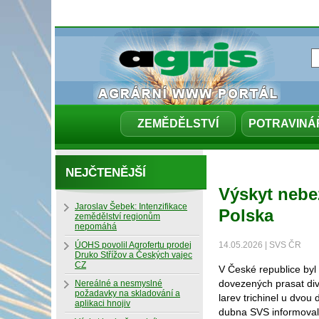
ZEMĚDĚLSTVÍ
POTRAVINÁ
NEJČTENĚJŠÍ
Výskyt nebe
Jaroslav Šebek: Intenzifikace
Polska
zemědělství regionům
nepomáhá
ÚOHS povolil Agrofertu prodej
14.05.2026 | SVS ČR
Druko Střížov a Českých vajec
CZ
V České republice byl
dovezených prasat div
Nereálné a nesmyslné
požadavky na skladování a
larev trichinel u dvo
aplikaci hnojiv
dubna SVS informoval