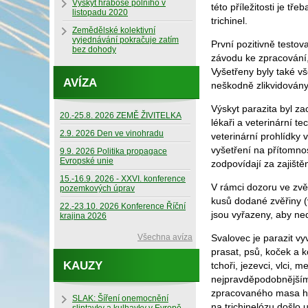
Výskyt hraboše polního v
této příležitosti je t
listopadu 2020
trichinel.
Zemědělské kolektivní
vyjednávání pokračuje zatím
První pozitivně testo
bez dohody
závodu ke zpracování, 
Vyšetřeny byly také vše
AVÍZA
neškodně zlikvidovány
Výskyt parazita byl za
20.-25.8. 2026 ZEMĚ ŽIVITELKA
lékaři a veterinární t
2.9. 2026 Den ve vinohradu
veterinární prohlídky
vyšetření na přítomnos
9.9. 2026 Politika propagace
Evropské unie
zodpovídají za zajištěn
15.-16.9. 2026 - XXVI. konference
V rámci dozoru ve zv
pozemkových úprav
kusů dodané zvěřiny (
22.-23.10. 2026 Konference Říční
jsou vyřazeny, aby ned
krajina 2026
Všechna avíza
Svalovec je parazit vy
prasat, psů, koček a k
KAUZY
tchoři, jezevci, vlci, 
nejpravděpodobnějším
zpracovaného masa hro
SLAK: Šíření onemocnění
na trichinelózu došlo 