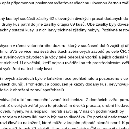
řeba opět připomenout povinnost vyšetřovat všechnu ulovenou černou zvě
vaný kus byl součástí zásilky 62 ulovených divokých prasat dodaných d
druhý kus patřil do jiné zásilky čítající 69 kusů. Obě zásilky byly dove
chny ostatní kusy, u nich larvy trichinel zjištěny nebyly. Pozitivně testo
.
chycen v rámci veterinárního dozoru, který v současné době zajišťují úř
echnici SVS ve více než šesti desítkách zvěřinových závodů po celé ČR.
 ve zvěřinových závodech je vždy také odebrání vzorků a jejich odeslán
t trichinel. U divočáků, kteří nejsou uváděni na trh prostřednictvím zv
í vyšetření na trichinely lovci.
ěřinových závodech bylo v loňském roce prohlédnuto a posouzeno více
všech druhů). Prohlédnut a posouzen je každý dodaný kus, nevyhovující
ošlo k ohrožení zdraví spotřebitelů.
volávající u lidí onemocnění zvané trichinelóza. Z domácích zvířat paraz
oní. Z divokých zvířat jsou to především divoká prasata, drobní hlodavci,
medvědi, hyeny, lvi a leopardi, mořští savci aj. V našich podmínkách by
 zdrojem nákazy lidí mohlo být maso divočáka. Po pozření nedostateč
zí člověku nakažení, které může v krajním případě skončit smrtí. K 
u nás v 50. letech 20. století. U prasat domácích v ČR se parazit dlouh