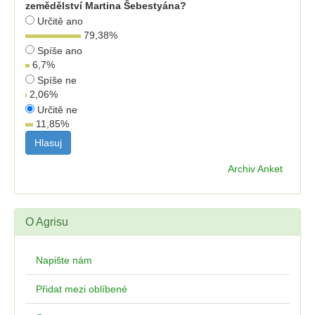
zemědělství Martina Šebestyána?
Určitě ano
79,38
%
Spíše ano
6,7
%
Spíše ne
2,06
%
Určitě ne
11,85
%
Archiv Anket
O Agrisu
Napište nám
Přidat mezi oblíbené