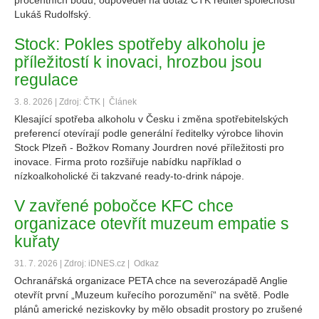
procentních bodů, odpověděl na dotaz ČTK ředitel společnosti
Lukáš Rudolfský.
Stock: Pokles spotřeby alkoholu je
příležitostí k inovaci, hrozbou jsou
regulace
3. 8. 2026 | Zdroj: ČTK |
Článek
Klesající spotřeba alkoholu v Česku i změna spotřebitelských
preferencí otevírají podle generální ředitelky výrobce lihovin
Stock Plzeň - Božkov Romany Jourdren nové příležitosti pro
inovace. Firma proto rozšiřuje nabídku například o
nízkoalkoholické či takzvané ready-to-drink nápoje.
V zavřené pobočce KFC chce
organizace otevřít muzeum empatie s
kuřaty
31. 7. 2026 | Zdroj: iDNES.cz |
Odkaz
Ochranářská organizace PETA chce na severozápadě Anglie
otevřít první „Muzeum kuřecího porozumění“ na světě. Podle
plánů americké neziskovky by mělo obsadit prostory po zrušené