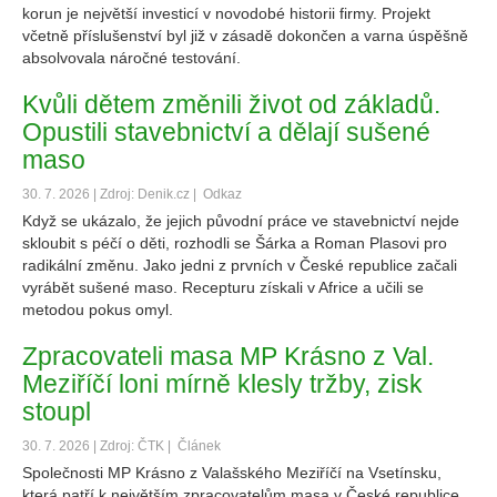
korun je největší investicí v novodobé historii firmy. Projekt
včetně příslušenství byl již v zásadě dokončen a varna úspěšně
absolvovala náročné testování.
Kvůli dětem změnili život od základů.
Opustili stavebnictví a dělají sušené
maso
30. 7. 2026 | Zdroj: Denik.cz |
Odkaz
Když se ukázalo, že jejich původní práce ve stavebnictví nejde
skloubit s péčí o děti, rozhodli se Šárka a Roman Plasovi pro
radikální změnu. Jako jedni z prvních v České republice začali
vyrábět sušené maso. Recepturu získali v Africe a učili se
metodou pokus omyl.
Zpracovateli masa MP Krásno z Val.
Meziříčí loni mírně klesly tržby, zisk
stoupl
30. 7. 2026 | Zdroj: ČTK |
Článek
Společnosti MP Krásno z Valašského Meziříčí na Vsetínsku,
která patří k největším zpracovatelům masa v České republice,