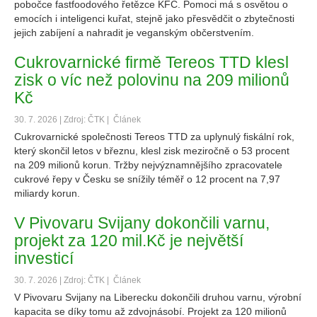
pobočce fastfoodového řetězce KFC. Pomoci má s osvětou o
emocích i inteligenci kuřat, stejně jako přesvědčit o zbytečnosti
jejich zabíjení a nahradit je veganským občerstvením.
Cukrovarnické firmě Tereos TTD klesl
zisk o víc než polovinu na 209 milionů
Kč
30. 7. 2026 | Zdroj: ČTK |
Článek
Cukrovarnické společnosti Tereos TTD za uplynulý fiskální rok,
který skončil letos v březnu, klesl zisk meziročně o 53 procent
na 209 milionů korun. Tržby nejvýznamnějšího zpracovatele
cukrové řepy v Česku se snížily téměř o 12 procent na 7,97
miliardy korun.
V Pivovaru Svijany dokončili varnu,
projekt za 120 mil.Kč je největší
investicí
30. 7. 2026 | Zdroj: ČTK |
Článek
V Pivovaru Svijany na Liberecku dokončili druhou varnu, výrobní
kapacita se díky tomu až zdvojnásobí. Projekt za 120 milionů