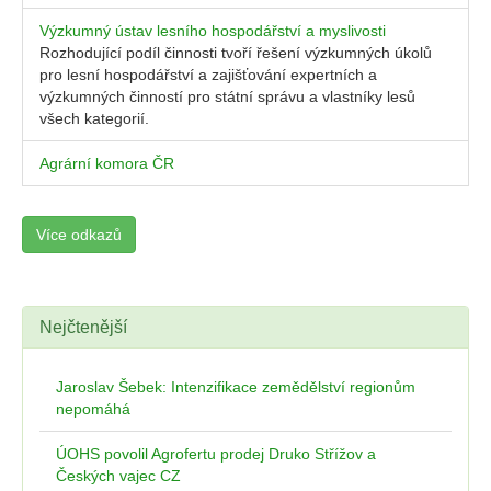
Výzkumný ústav lesního hospodářství a myslivosti
Rozhodující podíl činnosti tvoří řešení výzkumných úkolů
pro lesní hospodářství a zajišťování expertních a
výzkumných činností pro státní správu a vlastníky lesů
všech kategorií.
Agrární komora ČR
Více odkazů
Nejčtenější
Jaroslav Šebek: Intenzifikace zemědělství regionům
nepomáhá
ÚOHS povolil Agrofertu prodej Druko Střížov a
Českých vajec CZ