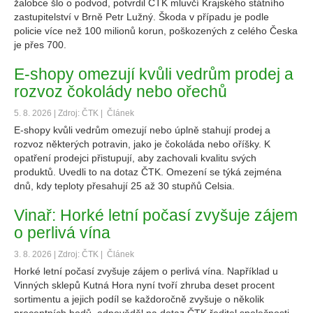
žalobce šlo o podvod, potvrdil ČTK mluvčí Krajského státního
zastupitelství v Brně Petr Lužný. Škoda v případu je podle
policie více než 100 milionů korun, poškozených z celého Česka
je přes 700.
E-shopy omezují kvůli vedrům prodej a
rozvoz čokolády nebo ořechů
5. 8. 2026 | Zdroj: ČTK |
Článek
E-shopy kvůli vedrům omezují nebo úplně stahují prodej a
rozvoz některých potravin, jako je čokoláda nebo oříšky. K
opatření prodejci přistupují, aby zachovali kvalitu svých
produktů. Uvedli to na dotaz ČTK. Omezení se týká zejména
dnů, kdy teploty přesahují 25 až 30 stupňů Celsia.
Vinař: Horké letní počasí zvyšuje zájem
o perlivá vína
3. 8. 2026 | Zdroj: ČTK |
Článek
Horké letní počasí zvyšuje zájem o perlivá vína. Například u
Vinných sklepů Kutná Hora nyní tvoří zhruba deset procent
sortimentu a jejich podíl se každoročně zvyšuje o několik