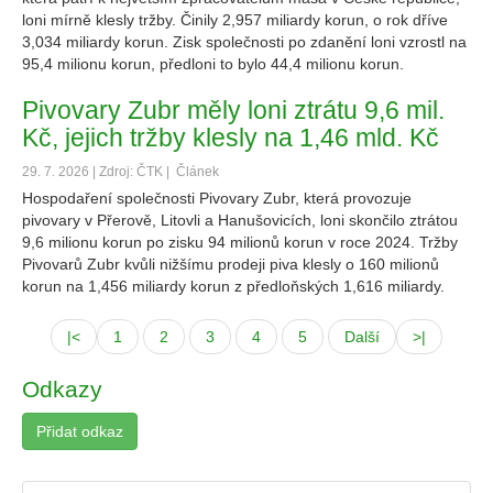
loni mírně klesly tržby. Činily 2,957 miliardy korun, o rok dříve
3,034 miliardy korun. Zisk společnosti po zdanění loni vzrostl na
95,4 milionu korun, předloni to bylo 44,4 milionu korun.
Pivovary Zubr měly loni ztrátu 9,6 mil.
Kč, jejich tržby klesly na 1,46 mld. Kč
29. 7. 2026 | Zdroj: ČTK |
Článek
Hospodaření společnosti Pivovary Zubr, která provozuje
pivovary v Přerově, Litovli a Hanušovicích, loni skončilo ztrátou
9,6 milionu korun po zisku 94 milionů korun v roce 2024. Tržby
Pivovarů Zubr kvůli nižšímu prodeji piva klesly o 160 milionů
korun na 1,456 miliardy korun z předloňských 1,616 miliardy.
|<
1
2
3
4
5
Další
>|
Odkazy
Přidat odkaz