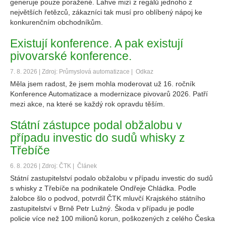
generuje pouze poražené. Lahve mizí z regálů jednoho z
největších řetězců, zákazníci tak musí pro oblíbený nápoj ke
konkurenčním obchodníkům.
Existují konference. A pak existují
pivovarské konference.
7. 8. 2026 | Zdroj: Průmyslová automatizace |
Odkaz
Měla jsem radost, že jsem mohla moderovat už 16. ročník
Konference Automatizace a modernizace pivovarů 2026. Patří
mezi akce, na které se každý rok opravdu těším.
Státní zástupce podal obžalobu v
případu investic do sudů whisky z
Třebíče
6. 8. 2026 | Zdroj: ČTK |
Článek
Státní zastupitelství podalo obžalobu v případu investic do sudů
s whisky z Třebíče na podnikatele Ondřeje Chládka. Podle
žalobce šlo o podvod, potvrdil ČTK mluvčí Krajského státního
zastupitelství v Brně Petr Lužný. Škoda v případu je podle
policie více než 100 milionů korun, poškozených z celého Česka