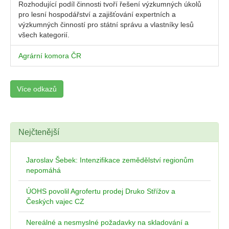
Rozhodující podíl činnosti tvoří řešení výzkumných úkolů
pro lesní hospodářství a zajišťování expertních a
výzkumných činností pro státní správu a vlastníky lesů
všech kategorií.
Agrární komora ČR
Více odkazů
Nejčtenější
Jaroslav Šebek: Intenzifikace zemědělství regionům
nepomáhá
ÚOHS povolil Agrofertu prodej Druko Střížov a
Českých vajec CZ
Nereálné a nesmyslné požadavky na skladování a