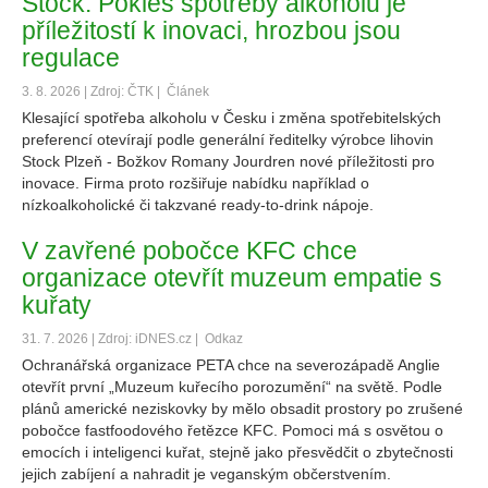
Stock: Pokles spotřeby alkoholu je
příležitostí k inovaci, hrozbou jsou
regulace
3. 8. 2026 | Zdroj: ČTK |
Článek
Klesající spotřeba alkoholu v Česku i změna spotřebitelských
preferencí otevírají podle generální ředitelky výrobce lihovin
Stock Plzeň - Božkov Romany Jourdren nové příležitosti pro
inovace. Firma proto rozšiřuje nabídku například o
nízkoalkoholické či takzvané ready-to-drink nápoje.
V zavřené pobočce KFC chce
organizace otevřít muzeum empatie s
kuřaty
31. 7. 2026 | Zdroj: iDNES.cz |
Odkaz
Ochranářská organizace PETA chce na severozápadě Anglie
otevřít první „Muzeum kuřecího porozumění“ na světě. Podle
plánů americké neziskovky by mělo obsadit prostory po zrušené
pobočce fastfoodového řetězce KFC. Pomoci má s osvětou o
emocích i inteligenci kuřat, stejně jako přesvědčit o zbytečnosti
jejich zabíjení a nahradit je veganským občerstvením.