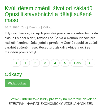
Kvůli dětem změnili život od základů.
Opustili stavebnictví a dělají sušené
maso
30. 7. 2026 | Zdroj: Denik.cz |
Odkaz
Když se ukázalo, že jejich původní práce ve stavebnictví nejde
skloubit s péčí o děti, rozhodli se Šárka a Roman Plasovi pro
radikální změnu. Jako jedni z prvních v České republice začali
vyrábět sušené maso. Recepturu získali v Africe a učili se
metodou pokus omyl.
|<
1
2
3
4
5
Další
>|
Odkazy
Přidat odkaz
EVYNA - Internetové kurzy pro ženy na mateřské dovolené
EFEKTIVNÍ NÁVRAT EKONOMICKY VZDĚLANÝCH ŽEN