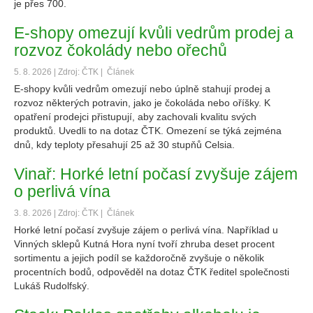
je přes 700.
E-shopy omezují kvůli vedrům prodej a
rozvoz čokolády nebo ořechů
5. 8. 2026 | Zdroj: ČTK |
Článek
E-shopy kvůli vedrům omezují nebo úplně stahují prodej a
rozvoz některých potravin, jako je čokoláda nebo oříšky. K
opatření prodejci přistupují, aby zachovali kvalitu svých
produktů. Uvedli to na dotaz ČTK. Omezení se týká zejména
dnů, kdy teploty přesahují 25 až 30 stupňů Celsia.
Vinař: Horké letní počasí zvyšuje zájem
o perlivá vína
3. 8. 2026 | Zdroj: ČTK |
Článek
Horké letní počasí zvyšuje zájem o perlivá vína. Například u
Vinných sklepů Kutná Hora nyní tvoří zhruba deset procent
sortimentu a jejich podíl se každoročně zvyšuje o několik
procentních bodů, odpověděl na dotaz ČTK ředitel společnosti
Lukáš Rudolfský.