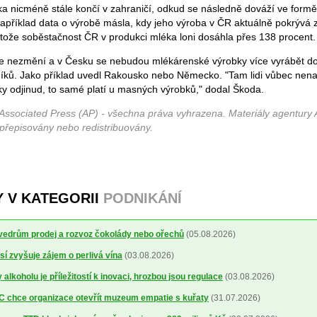
ka nicméně stále končí v zahraničí, odkud se následně dováží ve form
například data o výrobě másla, kdy jeho výroba v ČR aktuálně pokrývá 
tože soběstačnost ČR v produkci mléka loni dosáhla přes 138 procent.
e nezmění a v Česku se nebudou mlékárenské výrobky více vyrábět do
íků. Jako příklad uvedl Rakousko nebo Německo. "Tam lidi vůbec nen
ky odjinud, to samé platí u masných výrobků," dodal Škoda.
Associated Press (AP) - všechna práva vyhrazena. Materiály agentury 
 přepisovány nebo redistribuovány.
Y V KATEGORII
PODNIKÁNÍ
 vedrům prodej a rozvoz čokolády nebo ořechů
(05.08.2026)
sí zvyšuje zájem o perlivá vína
(03.08.2026)
alkoholu je příležitostí k inovaci, hrozbou jsou regulace
(03.08.2026)
 chce organizace otevřít muzeum empatie s kuřaty
(31.07.2026)