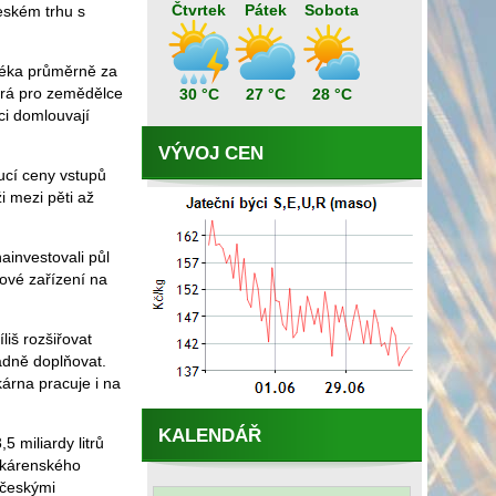
Čtvrtek
Pátek
Sobota
českém trhu s
mléka průměrně za
brá pro zemědělce
30 °C
27 °C
28 °C
ci domlouvají
VÝVOJ CEN
oucí ceny vstupů
i mezi pěti až
ainvestovali půl
nové zařízení na
liš rozšiřovat
padně doplňovat.
árna pracuje i na
KALENDÁŘ
 miliardy litrů
lékárenského
 českými