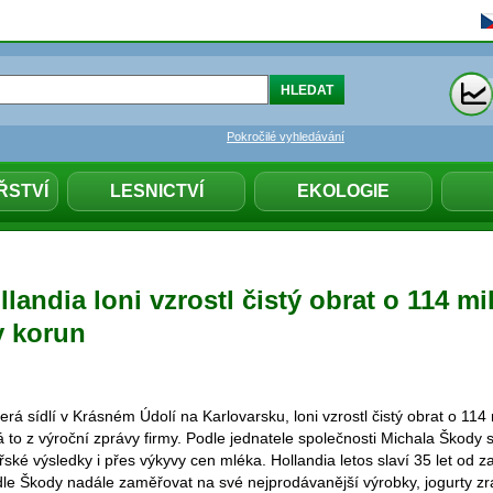
Pokročilé vyhledávání
ŘSTVÍ
LESNICTVÍ
EKOLOGIE
landia loni vzrostl čistý obrat o 114 mi
y korun
erá sídlí v Krásném Údolí na Karlovarsku, loni vzrostl čistý obrat o 114
á to z výroční zprávy firmy. Podle jednatele společnosti Michala Škody 
řské výsledky i přes výkyvy cen mléka. Hollandia letos slaví 35 let od z
e Škody nadále zaměřovat na své nejprodávanější výrobky, jogurty zraj