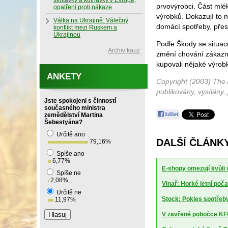
slintavky a kulhavky v Evropě,
prvovýrobci. Část mlé
opatření proti nákaze
výrobků. Dokazují to 
Válka na Ukrajině: Válečný
domácí spotřeby, přes
konflikt mezi Ruskem a
Ukrajinou
Podle Škody se situac
Archiv kauz
změní chování zákazn
kupovali nějaké výrob
ANKETY
Copyright (2003) The 
publikovány, vysílány,
Jste spokojeni s činností
současného ministra
zemědělství Martina
Šebestyána?
Určitě ano
DALŠÍ ČLÁNK
79,16
%
Spíše ano
6,77
%
E-shopy omezují kvůli
Spíše ne
2,08
%
Vinař: Horké letní poča
Určitě ne
Stock: Pokles spotřeby 
11,97
%
V zavřené pobočce KFC