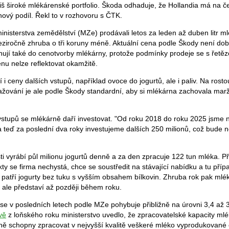
liš široké mlékárenské portfolio. Škoda odhaduje, že Hollandia má na 
inový podíl. Řekl to v rozhovoru s ČTK.
inisterstva zemědělství (MZe) prodávali letos za leden až duben litr 
eziročně zhruba o tři koruny méně. Aktuální cena podle Škody není do
ují také do cenotvorby mlékárny, protože podmínky prodeje se s řetěz
u nelze reflektovat okamžitě.
 i ceny dalších vstupů, například ovoce do jogurtů, ale i paliv. Na rost
ažování je ale podle Škody standardní, aby si mlékárna zachovala marž
vstupů se mlékárně daří investovat. "Od roku 2018 do roku 2025 jsme n
 a teď za poslední dva roky investujeme dalších 250 milionů, což bude 
 vyrábí půl milionu jogurtů denně a za den zpracuje 122 tun mléka. Pří
ukty se firma nechystá, chce se soustředit na stávající nabídku a tu pří
 patří jogurty bez tuku s vyšším obsahem bílkovin. Zhruba rok pak mlék
ý ale představí až později během roku.
 v posledních letech podle MZe pohybuje přibližně na úrovni 3,4 až 3,5
vě
z loňského roku ministerstvo uvedlo, že zpracovatelské kapacity m
ně schopny zpracovat v nejvyšší kvalitě veškeré mléko vyprodukované