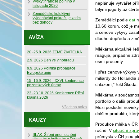
Výskyt hraboše polního v
neplánuje vytvářet pří
listopadu 2020
bílými jogurty až čtvrt
Zemědělské kolektivní
vyjednávání pokračuje zatím
Zemědělci podle
dat
m
bez dohody
10,60 korun, což je m
a cenové výkyvy zasah
AVÍZA
dlouho dopředu a změn
Mlékárna aktuálně řeší
20.-25.8. 2026 ZEMĚ ŽIVITELKA
reaguje, případné zdr
2.9. 2026 Den ve vinohradu
osmi procenty.
9.9. 2026 Politika propagace
I přes cenové výkyvy 
Evropské unie
miliardy do Hollandie
15.-16.9. 2026 - XXVI. konference
chlazení," řekl Škoda.
pozemkových úprav
22.-23.10. 2026 Konference Říční
Mlékárna v současnosti
krajina 2026
portfolio o další prod
Všechna avíza
Mezi poslední novinky
dalším produktu, kter
KAUZY
Produkce mléka v ČR se
ročně. V
situační zprá
SLAK: Šíření onemocnění
průmyslu v ČR jsou pl