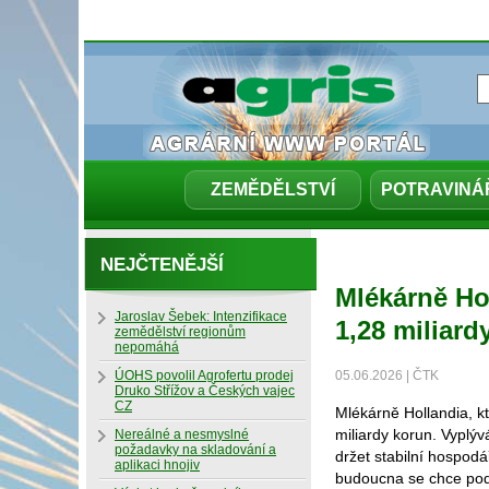
ZEMĚDĚLSTVÍ
POTRAVINÁ
NEJČTENĚJŠÍ
Mlékárně Hol
Jaroslav Šebek: Intenzifikace
1,28 miliard
zemědělství regionům
nepomáhá
ÚOHS povolil Agrofertu prodej
05.06.2026 | ČTK
Druko Střížov a Českých vajec
CZ
Mlékárně Hollandia, kt
miliardy korun. Vyplýv
Nereálné a nesmyslné
požadavky na skladování a
držet stabilní hospodá
aplikaci hnojiv
budoucna se chce podl