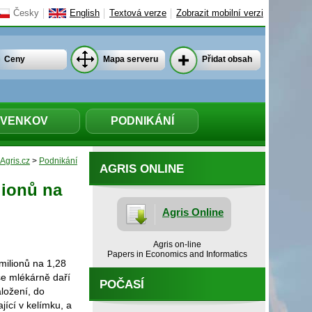
Česky
English
Textová verze
Zobrazit mobilní verzi
Ceny
Mapa serveru
Přidat obsah
VENKOV
PODNIKÁNÍ
Agris.cz
>
Podnikání
AGRIS ONLINE
lionů na
Agris Online
Agris on-line
Papers in Economics and Informatics
 milionů na 1,28
se mlékárně daří
POČASÍ
aložení, do
ící v kelímku, a