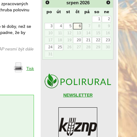
srpen
2026
ě zpracovaných
zhruba polovinu
po
út
st
čt
pá
so
ne
1
2
 té doby, než se
3
4
5
6
7
8
9
apadne, že by
10
11
12
13
14
15
16
17
18
19
20
21
22
23
24
25
26
27
28
29
30
AP nesmí být dále
31
Tisk
NEWSLETTER