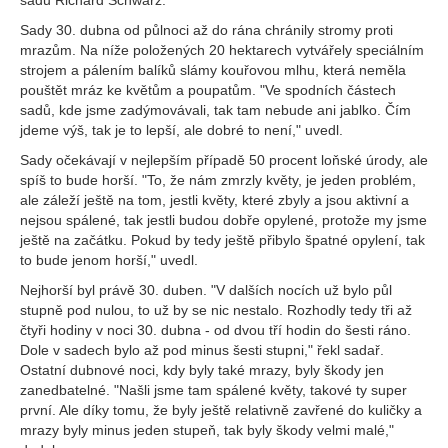
sadů Richard Schwarz.
Sady 30. dubna od půlnoci až do rána chránily stromy proti
mrazům. Na níže položených 20 hektarech vytvářely speciálním
strojem a pálením balíků slámy kouřovou mlhu, která neměla
pouštět mráz ke květům a poupatům. "Ve spodních částech
sadů, kde jsme zadýmovávali, tak tam nebude ani jablko. Čím
jdeme výš, tak je to lepší, ale dobré to není," uvedl.
Sady očekávají v nejlepším případě 50 procent loňské úrody, ale
spíš to bude horší. "To, že nám zmrzly květy, je jeden problém,
ale záleží ještě na tom, jestli květy, které zbyly a jsou aktivní a
nejsou spálené, tak jestli budou dobře opylené, protože my jsme
ještě na začátku. Pokud by tedy ještě přibylo špatné opylení, tak
to bude jenom horší," uvedl.
Nejhorší byl právě 30. duben. "V dalších nocích už bylo půl
stupně pod nulou, to už by se nic nestalo. Rozhodly tedy tři až
čtyři hodiny v noci 30. dubna - od dvou tří hodin do šesti ráno.
Dole v sadech bylo až pod minus šesti stupni," řekl sadař.
Ostatní dubnové noci, kdy byly také mrazy, byly škody jen
zanedbatelné. "Našli jsme tam spálené květy, takové ty super
první. Ale díky tomu, že byly ještě relativně zavřené do kuličky a
mrazy byly minus jeden stupeň, tak byly škody velmi malé,"