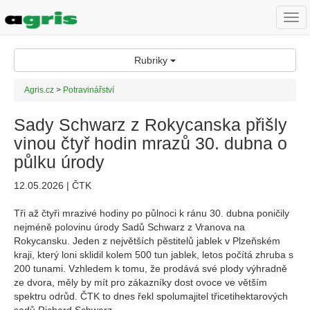
Togg
navi
Rubriky
Agris.cz
>
Potravinářství
Sady Schwarz z Rokycanska přišly
vinou čtyř hodin mrazů 30. dubna o
půlku úrody
12.05.2026 | ČTK
Tři až čtyři mrazivé hodiny po půlnoci k ránu 30. dubna poničily
nejméně polovinu úrody Sadů Schwarz z Vranova na
Rokycansku. Jeden z největších pěstitelů jablek v Plzeňském
kraji, který loni sklidil kolem 500 tun jablek, letos počítá zhruba s
200 tunami. Vzhledem k tomu, že prodává své plody výhradně
ze dvora, měly by mít pro zákazníky dost ovoce ve větším
spektru odrůd. ČTK to dnes řekl spolumajitel třicetihektarových