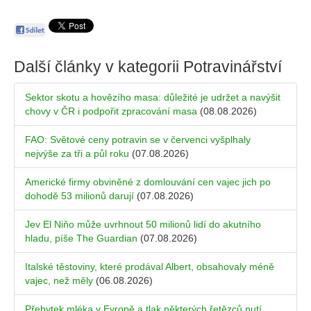
Další články v kategorii
Potravinářství
Sektor skotu a hovězího masa: důležité je udržet a navýšit
chovy v ČR i podpořit zpracování masa
(08.08.2026)
FAO: Světové ceny potravin se v červenci vyšplhaly
nejvýše za tři a půl roku
(07.08.2026)
Americké firmy obviněné z domlouvání cen vajec jich po
dohodě 53 milionů darují
(07.08.2026)
Jev El Niňo může uvrhnout 50 milionů lidí do akutního
hladu, píše The Guardian
(07.08.2026)
Italské těstoviny, které prodával Albert, obsahovaly méně
vajec, než měly
(06.08.2026)
Přebytek mléka v Evropě a tlak některých řetězců nutí