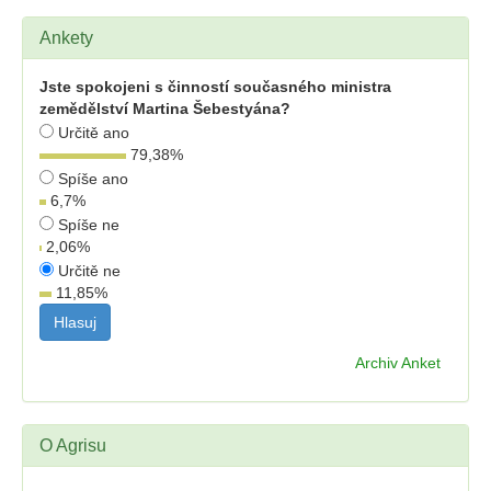
Ankety
Jste spokojeni s činností současného ministra
zemědělství Martina Šebestyána?
Určitě ano
79,38
%
Spíše ano
6,7
%
Spíše ne
2,06
%
Určitě ne
11,85
%
Archiv Anket
O Agrisu