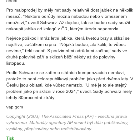
dodal.
Pro maloprodej by měly mít sady relativně dost jablek na několik
měsíců. "Některé odrůdy možná nebudou nebo v omezeném
množství," uvedl Schwarz. Až dojdou, tak se budou sady snažit
nakoupit jablka od kolegů z ČR, kterým úroda nepomrzla.
Nejvíce poškodil mráz letní jablka, která kvetou brzy a sklízí se
nejdříve, začátkem srpna. "Nějaká budou, ale kolik, to vůbec
nevíme," řekl sadař. S podzimními odrůdami začínají sady ve
druhé polovině září a sklizeň běží někdy až do poloviny
listopadu.
Podle Schwarze se zatím o státních kompenzacích nemluví,
protože to není celorepublikový problém jako před dvěma lety. V
Česku jsou oblasti, kde vůbec nemrzlo. "U mě je to ale stejný
problém jako při sklizni v roce 2024," uvedl. Sady Schwarz měly
tehdy 80procentní ztráty.
vap gcm
Copyright (2003) The Associated Press (AP) - všechna práva
vyhrazena. Materiály agentury AP nesmí být dále publikovány,
vysílány, přepisovány nebo redistribuovány.
Tisk