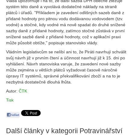
Vláda upozorňuje i na to, že další sazba DPH obecně ztěžuje
systém této daně a vyvolává dodatečné náklady na straně
plátců i úřadů. "Příkladem je zavedení odlišných sazeb daně z
přidané hodnoty pro pitnou vodu dodávanou vodovodem (tzv.
vodné) a stočné, kdy vodné má nově spadat do druhé snížené
sazby daně z přidané hodnoty, zatímco stočné zůstává v první
snížené sazbě daně z přidané hodnoty, což v aplikační praxi
může působit obtíže," popisuje stanovisko vlády.
Vládním legislativcům se nelíbí ani to, že Piráti navrhují schválit
svůj návrh již v prvním čtení a účinnost navrhují již k 15. dni po
vyhlášení. Návrh stanoviska varuje, že zavedení nové sazby
může zejména u větších plátců vyžadovat časově náročné
úpravy IT systémů, správné překvalifikování zboží a na to je
nezbytná dostatečně dlouhá lhůta.
Autor:
ČTK
Tisk
Další články v kategorii
Potravinářství