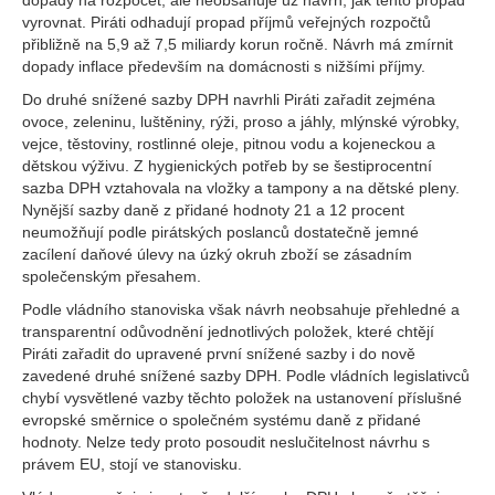
dopady na rozpočet, ale neobsahuje už návrh, jak tento propad
vyrovnat. Piráti odhadují propad příjmů veřejných rozpočtů
přibližně na 5,9 až 7,5 miliardy korun ročně. Návrh má zmírnit
dopady inflace především na domácnosti s nižšími příjmy.
Do druhé snížené sazby DPH navrhli Piráti zařadit zejména
ovoce, zeleninu, luštěniny, rýži, proso a jáhly, mlýnské výrobky,
vejce, těstoviny, rostlinné oleje, pitnou vodu a kojeneckou a
dětskou výživu. Z hygienických potřeb by se šestiprocentní
sazba DPH vztahovala na vložky a tampony a na dětské pleny.
Nynější sazby daně z přidané hodnoty 21 a 12 procent
neumožňují podle pirátských poslanců dostatečně jemné
zacílení daňové úlevy na úzký okruh zboží se zásadním
společenským přesahem.
Podle vládního stanoviska však návrh neobsahuje přehledné a
transparentní odůvodnění jednotlivých položek, které chtějí
Piráti zařadit do upravené první snížené sazby i do nově
zavedené druhé snížené sazby DPH. Podle vládních legislativců
chybí vysvětlené vazby těchto položek na ustanovení příslušné
evropské směrnice o společném systému daně z přidané
hodnoty. Nelze tedy proto posoudit neslučitelnost návrhu s
právem EU, stojí ve stanovisku.