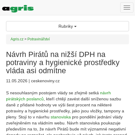
Togg
navi
Rubriky
Agris.cz
>
Potravinářství
Návrh Pirátů na nižší DPH na
potraviny a hygienické prostředky
vláda asi odmítne
11.05.2026 | ceskenoviny.cz
S nesouhlasným postojem vlády se zřejmě setká
návrh
pirátských poslanců
, kteří chtějí zavést další sníženou sazbu
daně z přidané hodnoty ve výši šest procent na některé
potraviny a hygienické prostředky, jako jsou vložky, tampony a
pleny. Stojí to v návrhu
stanoviska
pro pondělní jednání vlády
zveřejněném na vládním webu. Návrh stanoviska poukazuje
především na to, že návrh Pirátů bude mít významné negativní