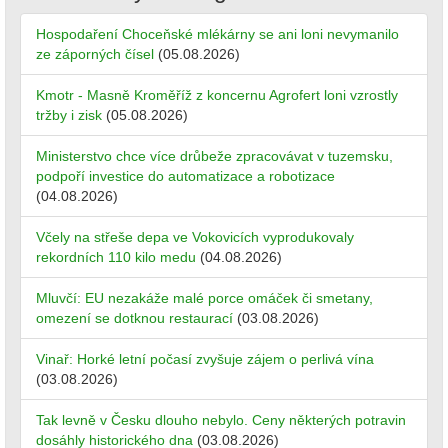
Hospodaření Choceňské mlékárny se ani loni nevymanilo
ze záporných čísel
(05.08.2026)
Kmotr - Masně Kroměříž z koncernu Agrofert loni vzrostly
tržby i zisk
(05.08.2026)
Ministerstvo chce více drůbeže zpracovávat v tuzemsku,
podpoří investice do automatizace a robotizace
(04.08.2026)
Včely na střeše depa ve Vokovicích vyprodukovaly
rekordních 110 kilo medu
(04.08.2026)
Mluvčí: EU nezakáže malé porce omáček či smetany,
omezení se dotknou restaurací
(03.08.2026)
Vinař: Horké letní počasí zvyšuje zájem o perlivá vína
(03.08.2026)
Tak levně v Česku dlouho nebylo. Ceny některých potravin
dosáhly historického dna
(03.08.2026)