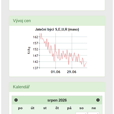
Vývoj cen
Kalendář
srpen
2026
po
út
st
čt
pá
so
ne