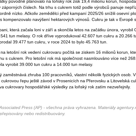
tky původně plánovalo na loňský rok zisk 19,4 milionu korun, hospoda
 záporných číslech. Na trhu s cukrem totiž podle výrobců panuje nepří
kordně nízko. Ačkoliv zemědělci před kampaní 2025/26 snížili osevní pl
es kompenzovalo navýšení hektarových výnosů. Cukru je tak v Evropě s
ni, která začala loni v září a skončila letos na začátku února, vyrobil
.541 tun melasy. O rok dříve vyprodukoval 42.607 tun cukru a 20.266 t
prodal 39.477 tun cukru, v roce 2024 to bylo 45.763 tun.
na letošní rok vedení cukrovaru počítá se ziskem 16 milionů korun, kte
hu s cukrem. Pro letošní rok má společnost nasmlouváno více než 268.
la vyrobit 39.000 tun cukru a 14.000 tun melasy.
rý zaměstnává zhruba 100 pracovníků, vlastní několik fyzických osob
í cukrovou řepu ještě závod v Prosenicích na Přerovsku a Litovelská cuk
a cukrovary hospodářské výsledky za loňský rok zatím nezveřejnily.
Associated Press (AP) - všechna práva vyhrazena. Materiály agentury 
 přepisovány nebo redistribuovány.