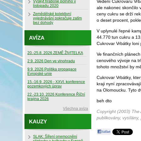
Vedení Cukrovaru Vrbá
Výskyt hraboše polního v
listopadu 2020
ale nakonec skončilo v
ceny cukru se drží re
Zemědělské kolektivní
vyjednávání pokračuje zatím
o deset procent, pokl
bez dohody
V uplynulé řepné kampa
44.770 tun cukru a 13
AVÍZA
Cukrovar Vrbátky loni 
20.-25.8. 2026 ZEMĚ ŽIVITELKA
Ve finančních plánech 
cenového vývoje na tr
2.9. 2026 Den ve vinohradu
tohoto množství by mě
9.9. 2026 Politika propagace
Evropské unie
Cukrovar Vrbátky, kte
15.-16.9. 2026 - XXVI. konference
kraji nyní zpracovávaj
pozemkových úprav
na Olomoucku. Tyto dv
22.-23.10. 2026 Konference Říční
krajina 2026
beh dto
Všechna avíza
Copyright (2003) The 
publikovány, vysílány,
KAUZY
SLAK: Šíření onemocnění