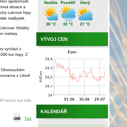
ření společnosti
Neděle
Pondělí
Úterý
znivá situace a
ochy cukrové řepy
tále nadbytek.
30 °C
33 °C
27 °C
 Cukrovar Vrbátky
un melasy.
VÝVOJ CEN
rý vychází z
000 tun řepy. Z
. V Olomouckém
rovarna v Litovli
AP nesmí být dále
KALENDÁŘ
Tisk