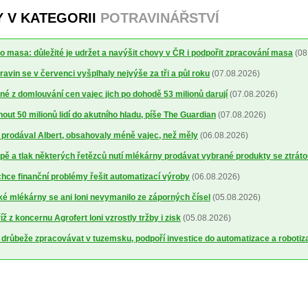
Y V KATEGORII
POTRAVINÁŘSTVÍ
o masa: důležité je udržet a navýšit chovy v ČR i podpořit zpracování masa
(08
avin se v červenci vyšplhaly nejvýše za tři a půl roku
(07.08.2026)
é z domlouvání cen vajec jich po dohodě 53 milionů darují
(07.08.2026)
out 50 milionů lidí do akutního hladu, píše The Guardian
(07.08.2026)
ré prodával Albert, obsahovaly méně vajec, než měly
(06.08.2026)
ě a tlak některých řetězců nutí mlékárny prodávat vybrané produkty se ztrát
ce finanční problémy řešit automatizací výroby
(06.08.2026)
 mlékárny se ani loni nevymanilo ze záporných čísel
(05.08.2026)
 z koncernu Agrofert loni vzrostly tržby i zisk
(05.08.2026)
 drůbeže zpracovávat v tuzemsku, podpoří investice do automatizace a robotiz