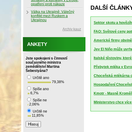
slintavky a kulhavky v Evropě,
opatření proti nákaze
DALŠÍ ČLÁNK
Válka na Ukrajině: Válečný
konflikt mezi Ruskem a
Ukrajinou
Sektor skotu a hovězíh
Archiv kauz
FAO: Světové ceny potr
Americké firmy obviněn
ANKETY
Jev El Niňo může uvrhn
Italské těstoviny, kte
Jste spokojeni s činností
současného ministra
zemědělství Martina
Přebytek mléka v Evrop
Šebestyána?
Choceňská mlékárna ch
Určitě ano
79,38
%
Hospodaření Choceňské
Spíše ano
6,7
%
Kmotr - Masně Kroměříž
Spíše ne
Ministerstvo chce více
2,06
%
Určitě ne
11,85
%