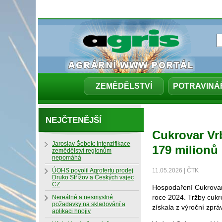
ZEMĚDĚLSTVÍ
POTRAVINÁ
NEJČTENĚJŠÍ
Cukrovar Vrb
Jaroslav Šebek: Intenzifikace
179 milionů
zemědělství regionům
nepomáhá
ÚOHS povolil Agrofertu prodej
11.05.2026 | ČTK
Druko Střížov a Českých vajec
CZ
Hospodaření Cukrovaru
roce 2024. Tržby cukr
Nereálné a nesmyslné
požadavky na skladování a
získala z výroční zprá
aplikaci hnojiv