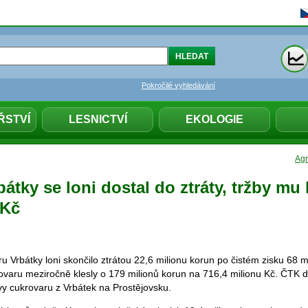
Pokročilé vyhledávání
ŘSTVÍ
LESNICTVÍ
EKOLOGIE
Agr
átky se loni dostal do ztráty, tržby mu 
 Kč
 Vrbátky loni skončilo ztrátou 22,6 milionu korun po čistém zisku 68 m
ovaru meziročně klesly o 179 milionů korun na 716,4 milionu Kč. ČTK d
vy cukrovaru z Vrbátek na Prostějovsku.