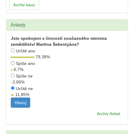
Archiv kauz
Ankety
Jste spokojeni s činností současného ministra
zemědělství Martina Šebestyána?
Určitě ano
79,38
%
Spíše ano
6,7
%
Spíše ne
2,06
%
Určitě ne
11,85
%
Archiv Anket