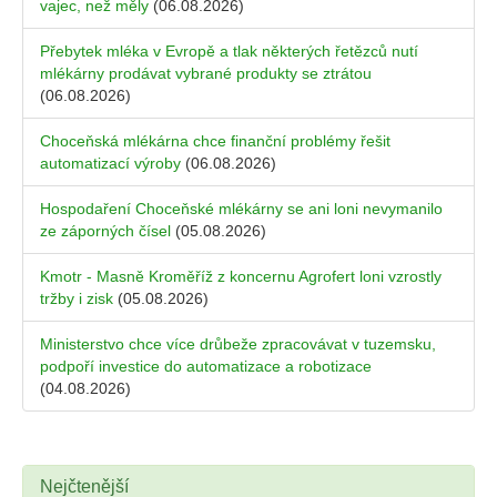
vajec, než měly
(06.08.2026)
Přebytek mléka v Evropě a tlak některých řetězců nutí
mlékárny prodávat vybrané produkty se ztrátou
(06.08.2026)
Choceňská mlékárna chce finanční problémy řešit
automatizací výroby
(06.08.2026)
Hospodaření Choceňské mlékárny se ani loni nevymanilo
ze záporných čísel
(05.08.2026)
Kmotr - Masně Kroměříž z koncernu Agrofert loni vzrostly
tržby i zisk
(05.08.2026)
Ministerstvo chce více drůbeže zpracovávat v tuzemsku,
podpoří investice do automatizace a robotizace
(04.08.2026)
Nejčtenější