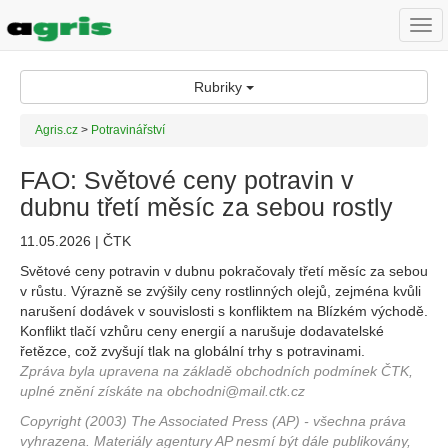
Togg
navi
Rubriky
Agris.cz
>
Potravinářství
FAO: Světové ceny potravin v
dubnu třetí měsíc za sebou rostly
11.05.2026 | ČTK
Světové ceny potravin v dubnu pokračovaly třetí měsíc za sebou
v růstu. Výrazně se zvýšily ceny rostlinných olejů, zejména kvůli
narušení dodávek v souvislosti s konfliktem na Blízkém východě.
Konflikt tlačí vzhůru ceny energií a narušuje dodavatelské
řetězce, což zvyšují tlak na globální trhy s potravinami.
Zpráva byla upravena na základě obchodních podmínek ČTK,
uplné znění získáte na obchodni@mail.ctk.cz
Copyright (2003) The Associated Press (AP) - všechna práva
vyhrazena. Materiály agentury AP nesmí být dále publikovány,