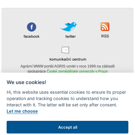
Agrární WWW portál AGRIS vznikl v roce 1999 na základě
spolupráce
České zemědělské univerzity v Praze
s
Ministerstvem zemědělství ČR
We use cookies!
© Copyright AGRIS 2000-2026 -
ISSN 1213-1369
- Publikování a šíření
Hi, this website uses essential cookies to ensure its proper
obsahu agrárního WWW portálu AGRIS je možné
operation and tracking cookies to understand how you
(pokud není uvedeno jinak) pouze za podmínky uvedení zdroje v podobě
www.agris.cz a data publikace v AGRISu.
interact with it. The latter will be set only after consent.
cookies
Let me choose
Zobrazit desktopovou verzi
Accept all