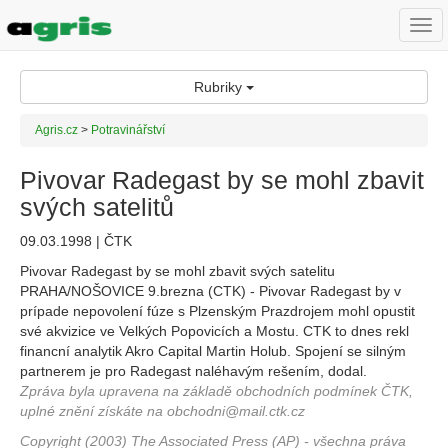
Togg
navi
Rubriky
Agris.cz
>
Potravinářství
Pivovar Radegast by se mohl zbavit
svých satelitů
09.03.1998 | ČTK
Pivovar Radegast by se mohl zbavit svých satelitu
PRAHA/NOŠOVICE 9.brezna (CTK) - Pivovar Radegast by v
prípade nepovolení fúze s Plzenským Prazdrojem mohl opustit
své akvizice ve Velkých Popovicích a Mostu. CTK to dnes rekl
financní analytik Akro Capital Martin Holub. Spojení se silným
partnerem je pro Radegast naléhavým rešením, dodal.
Zpráva byla upravena na základě obchodních podmínek ČTK,
uplné znění získáte na obchodni@mail.ctk.cz
Copyright (2003) The Associated Press (AP) - všechna práva