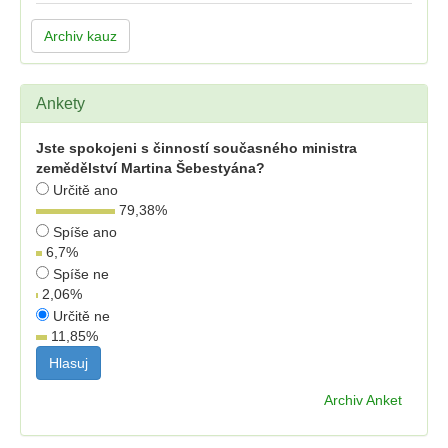
Archiv kauz
Ankety
Jste spokojeni s činností současného ministra
zemědělství Martina Šebestyána?
Určitě ano
79,38
%
Spíše ano
6,7
%
Spíše ne
2,06
%
Určitě ne
11,85
%
Archiv Anket