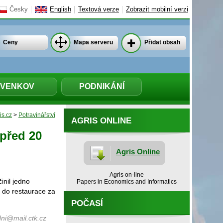
Česky
English
Textová verze
Zobrazit mobilní verzi
Ceny
Mapa serveru
Přidat obsah
VENKOV
PODNIKÁNÍ
is.cz
>
Potravinářství
AGRIS ONLINE
 před 20
Agris Online
Agris on-line
inil jedno
Papers in Economics and Informatics
de do restaurace za
POČASÍ
ni@mail.ctk.cz