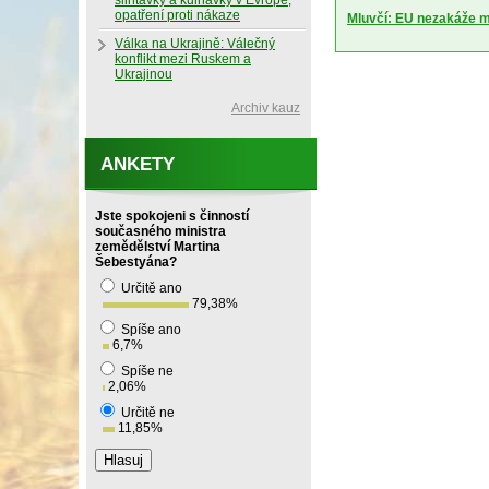
slintavky a kulhavky v Evropě,
opatření proti nákaze
Mluvčí: EU nezakáže m
Válka na Ukrajině: Válečný
konflikt mezi Ruskem a
Ukrajinou
Archiv kauz
ANKETY
Jste spokojeni s činností
současného ministra
zemědělství Martina
Šebestyána?
Určitě ano
79,38
%
Spíše ano
6,7
%
Spíše ne
2,06
%
Určitě ne
11,85
%