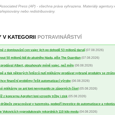
Associated Press (AP) - všechna práva vyhrazena. Materiály agentury 
 přepisovány nebo redistribuovány.
Y V KATEGORII
POTRAVINÁŘSTVÍ
é z domlouvání cen vajec jich po dohodě 53 milionů darují
(07.08.2026)
out 50 milionů lidí do akutního hladu, píše The Guardian
(07.08.2026)
ré prodával Albert, obsahovaly méně vajec, než měly
(06.08.2026)
ě a tlak některých řetězců nutí mlékárny prodávat vybrané produkty se ztrát
ce finanční problémy řešit automatizací výroby
(06.08.2026)
 mlékárny se ani loni nevymanilo ze záporných čísel
(05.08.2026)
 z koncernu Agrofert loni vzrostly tržby i zisk
(05.08.2026)
 drůbeže zpracovávat v tuzemsku, podpoří investice do automatizace a robotiz
ve Vokovicích vyprodukovaly rekordních 110 kilo medu
(04.08.2026)