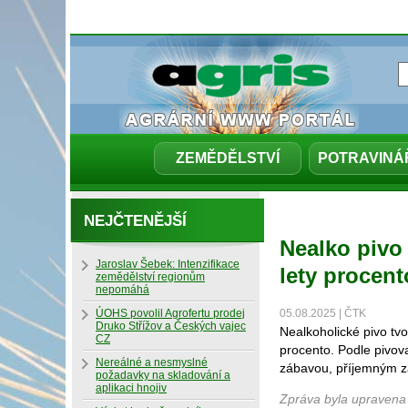
ZEMĚDĚLSTVÍ
POTRAVINÁ
NEJČTENĚJŠÍ
Nealko pivo 
Jaroslav Šebek: Intenzifikace
lety procent
zemědělství regionům
nepomáhá
ÚOHS povolil Agrofertu prodej
05.08.2025 | ČTK
Druko Střížov a Českých vajec
Nealkoholické pivo tvo
CZ
procento. Podle pivovar
Nereálné a nesmyslné
zábavou, příjemným zá
požadavky na skladování a
aplikaci hnojiv
Zpráva byla upravena