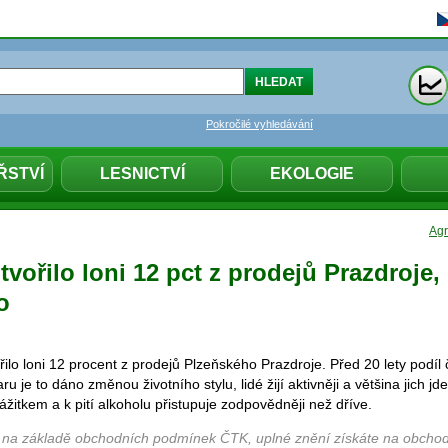
Pokročilé vyhledávání
ŘSTVÍ
LESNICTVÍ
EKOLOGIE
Agr
tvořilo loni 12 pct z prodejů Prazdroje,
o
řilo loni 12 procent z prodejů Plzeňského Prazdroje. Před 20 lety podíl č
u je to dáno změnou životního stylu, lidé žijí aktivněji a většina jich j
žitkem a k pití alkoholu přistupuje zodpovědněji než dříve.
 na základě obchodních podmínek ČTK, uplné znění získáte na obchod