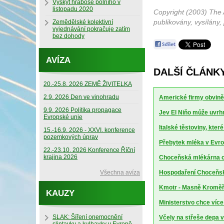
Výskyt hraboše polního v
listopadu 2020
Copyright (2003) The 
publikovány, vysílány,
Zemědělské kolektivní
vyjednávání pokračuje zatím
bez dohody
AVÍZA
DALŠÍ ČLÁNK
20.-25.8. 2026 ZEMĚ ŽIVITELKA
2.9. 2026 Den ve vinohradu
Americké firmy obviněn
9.9. 2026 Politika propagace
Jev El Niňo může uvrhn
Evropské unie
Italské těstoviny, kte
15.-16.9. 2026 - XXVI. konference
pozemkových úprav
Přebytek mléka v Evrop
22.-23.10. 2026 Konference Říční
krajina 2026
Choceňská mlékárna ch
Všechna avíza
Hospodaření Choceňské
Kmotr - Masně Kroměříž
KAUZY
Ministerstvo chce více
SLAK: Šíření onemocnění
Včely na střeše depa 