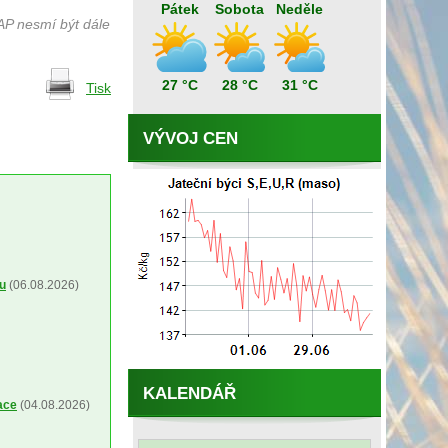
Pátek
Sobota
Neděle
AP nesmí být dále
27 °C
28 °C
31 °C
Tisk
VÝVOJ CEN
ou
(06.08.2026)
KALENDÁŘ
ace
(04.08.2026)