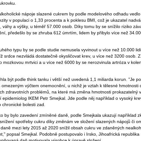
cukrovku.
lkoholické nápoje slazené cukrem by podle modelového odhadu vedlo 
ity v populaci o 1,33 procenta a k poklesu BMI, což je ukazatel nadvá
, váhy a výšky, u téměř 57.000 osob. Díky tomu by se snížilo riziko zá
í, předešlo by se zhruba 612 úmrtím, lidem by přibylo více než 34.000
uhého typu by se podle studie nemusela vyvinout u více než 10.000 lid
níž srdce nezvládá dostatečně okysličovat krev, u více než 3200 osob. 
o mozkovou mrtvici a u více než 6000 by se nerozvinula artróza v kolen
a být podle think tanku i větší než uvedená 1,1 miliarda korun. "Je po
 s omezeným výčtem onemocnění, u nichž je vztah k tělesné hmotnosti 
ch zdravotních problémů, na které má změna hmotnosti prokazatelný vli
ní epidemiolog IKEM Petr Smejkal. Jde podle něj například o vysoký krev
chronické bolesti zad.
ko by bylo zavedení zmíněné daně, podle Smejkala ukazují například z
e snížení spotřeby cukru díky změnám ve složení slazených nápojů či om
daně mezi lety 2015 až 2020 snížil obsah cukru ve zdaněných nealkoh
t," popsal Smejkal. Podobně postupovalo i Irsko, Jihoafrická republika
upňovaná daň motivovala výrobce k úpravě složení.