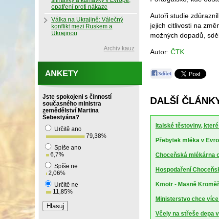
slintavky a kulhavky v Evropě,
opatření proti nákaze
Autoři studie zdůrazni
Válka na Ukrajině: Válečný
jejich citlivosti na zm
konflikt mezi Ruskem a
Ukrajinou
možných dopadů, sděli
Archiv kauz
Autor:
ČTK
ANKETY
Jste spokojeni s činností
DALŠÍ ČLÁNK
současného ministra
zemědělství Martina
Šebestyána?
Italské těstoviny, kte
Určitě ano
79,38
%
Přebytek mléka v Evrop
Spíše ano
6,7
%
Choceňská mlékárna ch
Spíše ne
Hospodaření Choceňské
2,06
%
Kmotr - Masně Kroměříž
Určitě ne
11,85
%
Ministerstvo chce více
Včely na střeše depa 