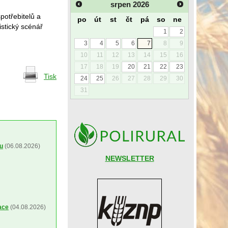
srpen
2026
potřebitelů a
po
út
st
čt
pá
so
ne
istický scénář
1
2
3
4
5
6
7
8
9
10
11
12
13
14
15
16
17
18
19
20
21
22
23
Tisk
24
25
26
27
28
29
30
31
ou
(06.08.2026)
NEWSLETTER
ace
(04.08.2026)