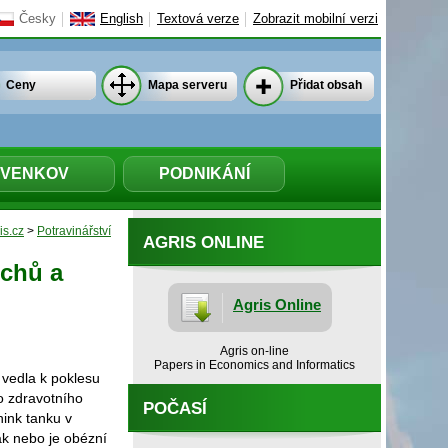
Česky
English
Textová verze
Zobrazit mobilní verzi
Ceny
Mapa serveru
Přidat obsah
VENKOV
PODNIKÁNÍ
is.cz
>
Potravinářství
AGRIS ONLINE
echů a
Agris Online
Agris on-line
Papers in Economics and Informatics
 vedla k poklesu
o zdravotního
POČASÍ
hink tanku v
ak nebo je obézní