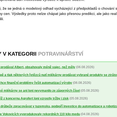
li, že se jedná o modelový odhad vycházející z předpokladů o chování s
ěny cen. Výsledky proto nelze chápat jako přesnou predikci, ale jako real
li.
Y V KATEGORII
POTRAVINÁŘSTVÍ
ré prodával Albert, obsahovaly méně vajec, než měly
(06.08.2026)
ě a tlak některých řetězců nutí mlékárny prodávat vybrané produkty se ztrát
ce finanční problémy řešit automatizací výroby
(06.08.2026)
 mlékárny se ani loni nevymanilo ze záporných čísel
(05.08.2026)
 z koncernu Agrofert loni vzrostly tržby i zisk
(05.08.2026)
 drůbeže zpracovávat v tuzemsku, podpoří investice do automatizace a robotiz
ve Vokovicích vyprodukovaly rekordních 110 kilo medu
(04.08.2026)