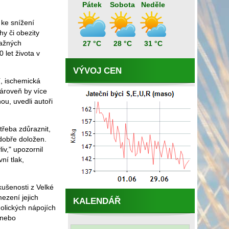
Pátek
Sobota
Neděle
ke snížení
hy či obezity
važných
27 °C
28 °C
31 °C
 let života v
VÝVOJ CEN
í, ischemická
Zároveň by více
ou, uvedli autoři
třeba zdůraznit,
dobře doložen.
v," upozornil
ní tlak,
kušenosti z Velké
ezení jejich
KALENDÁŘ
olických nápojích
 nebo