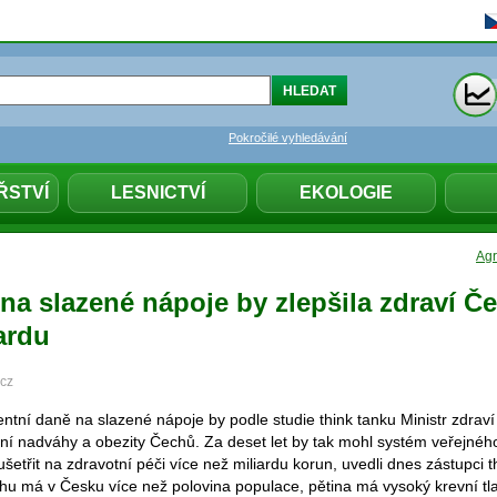
Pokročilé vyhledávání
ŘSTVÍ
LESNICTVÍ
EKOLOGIE
Agr
na slazené nápoje by zlepšila zdraví Č
iardu
.cz
ntní daně na slazené nápoje by podle studie think tanku Ministr zdraví
žení nadváhy a obezity Čechů. Za deset let by tak mohl systém veřejnéh
ušetřit na zdravotní péči více než miliardu korun, uvedli dnes zástupci t
hu má v Česku více než polovina populace, pětina má vysoký krevní tl