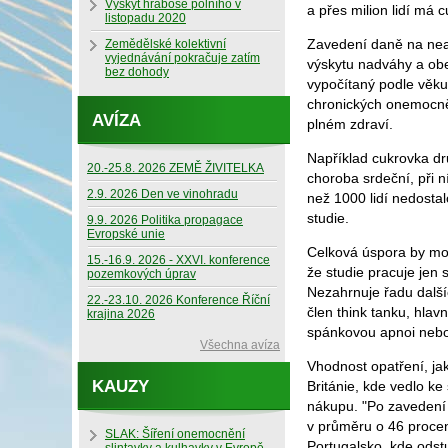
Výskyt hraboše polního v
a přes milion lidí má 
listopadu 2020
Zavedení daně na nea
Zemědělské kolektivní
vyjednávání pokračuje zatím
výskytu nadváhy a obez
bez dohody
vypočítaný podle věku
chronických onemocněn
AVÍZA
plném zdraví.
Například cukrovka dr
20.-25.8. 2026 ZEMĚ ŽIVITELKA
choroba srdeční, při 
2.9. 2026 Den ve vinohradu
než 1000 lidí nedostal
studie.
9.9. 2026 Politika propagace
Evropské unie
Celková úspora by mohl
15.-16.9. 2026 - XXVI. konference
že studie pracuje jen
pozemkových úprav
Nezahrnuje řadu další
22.-23.10. 2026 Konference Říční
člen think tanku, hlav
krajina 2026
spánkovou apnoi nebo 
Všechna avíza
Vhodnost opatření, ja
KAUZY
Británie, kde vedlo k
nákupu. "Po zavedení 
v průměru o 46 procen
SLAK: Šíření onemocnění
Portugalsko, kde odst