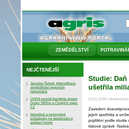
ZEMĚDĚLSTVÍ
POTRAVINÁ
NEJČTENĚJŠÍ
Studie: Daň 
Jaroslav Šebek: Intenzifikace
ušetřila mil
zemědělství regionům
nepomáhá
ÚOHS povolil Agrofertu prodej
14.01.2026 | ceskenoviny
Druko Střížov a Českých vajec
CZ
Zavedení dvacetiproce
jejich spotřeby a sní
Nereálné a nesmyslné
požadavky na skladování a
pojištění podle studie 
aplikaci hnojiv
tiskové zprávě. Nadvá