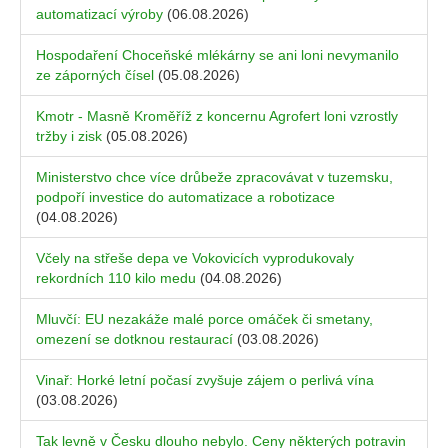
automatizací výroby
(06.08.2026)
Hospodaření Choceňské mlékárny se ani loni nevymanilo
ze záporných čísel
(05.08.2026)
Kmotr - Masně Kroměříž z koncernu Agrofert loni vzrostly
tržby i zisk
(05.08.2026)
Ministerstvo chce více drůbeže zpracovávat v tuzemsku,
podpoří investice do automatizace a robotizace
(04.08.2026)
Včely na střeše depa ve Vokovicích vyprodukovaly
rekordních 110 kilo medu
(04.08.2026)
Mluvčí: EU nezakáže malé porce omáček či smetany,
omezení se dotknou restaurací
(03.08.2026)
Vinař: Horké letní počasí zvyšuje zájem o perlivá vína
(03.08.2026)
Tak levně v Česku dlouho nebylo. Ceny některých potravin