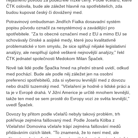
nejasného původu za podezřele nízké ceny. Podle včelařů, které
ČTK oslovila, bude ale záležet hlavně na spotřebitelích, zda
budou kupovat český či dovážený med.
Potravinový ombudsman Jindřich Fialka dosavadní systém
popisu původu označil za nesystémový a zavádějící pro
spotřebitele. "Za to obecné označení med z EU a mimo EU se
schovávaly čínské a asijské medy, které jsou kvalitativně
problematické v tom smyslu, že sice splňují nějaké legislativní
analýzy, ale nesplňují úplně veškeré nejnovější analýzy," řekl
ČTK jednatel společnosti Medokom Milan Špaček.
Nově tak lidé podle Špačka hned na přední straně uvidí, odkud
med pochází. Bude ale podle něj záležet jen na osobní
preferenci spotřebitelů, zda si vyberou levnější med z dovozu
nebo dražší tuzemský med. "Včelaření je hodně o lidské práci a
ta je v Evropě drahá. V Jižní Americe je určitě mnohem levnější,
takže ten med se sem prostě do Evropy vozí ze světa levnější,"
uvedl Špaček.
Dovozy by přitom podle včelařů nebyly takový problém, trh
pokřivuje zejména falšovaný med. Podle Josefa Kölba z
Včelařství Domovina včelaře trápí zejména falšování medů
přidáváním cizích látek. "To znamená, že to není med, ale