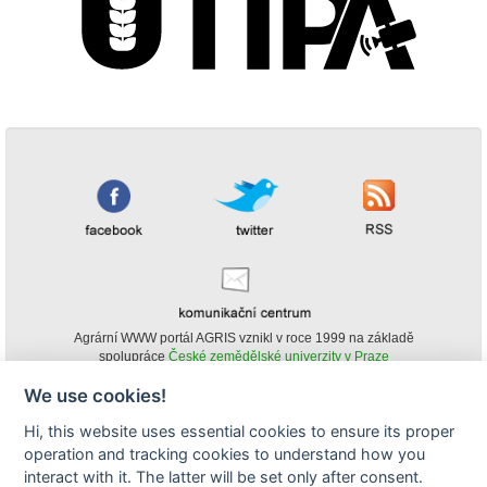
Agrární WWW portál AGRIS vznikl v roce 1999 na základě
spolupráce
České zemědělské univerzity v Praze
s
Ministerstvem zemědělství ČR
We use cookies!
© Copyright AGRIS 2000-2026 -
ISSN 1213-1369
- Publikování a šíření
Hi, this website uses essential cookies to ensure its proper
obsahu agrárního WWW portálu AGRIS je možné
operation and tracking cookies to understand how you
(pokud není uvedeno jinak) pouze za podmínky uvedení zdroje v podobě
www.agris.cz a data publikace v AGRISu.
interact with it. The latter will be set only after consent.