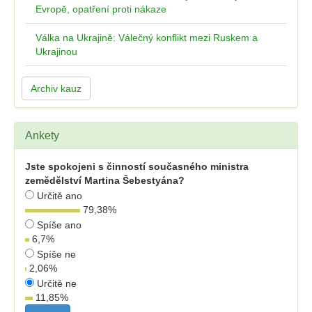
Evropě, opatření proti nákaze
Válka na Ukrajině: Válečný konflikt mezi Ruskem a
Ukrajinou
Archiv kauz
Ankety
Jste spokojeni s činností současného ministra
zemědělství Martina Šebestyána?
Určitě ano
79,38
%
Spíše ano
6,7
%
Spíše ne
2,06
%
Určitě ne
11,85
%