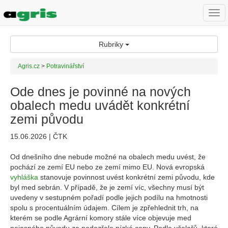
Togg
navi
Rubriky
Agris.cz
>
Potravinářství
Ode dnes je povinné na nových
obalech medu uvádět konkrétní
zemi původu
15.06.2026 | ČTK
Od dnešního dne nebude možné na obalech medu uvést, že
pochází ze zemí EU nebo ze zemí mimo EU. Nová evropská
vyhláška
stanovuje povinnost uvést konkrétní zemi původu, kde
byl med sebrán. V případě, že je zemí víc, všechny musí být
uvedeny v sestupném pořadí podle jejich podílu na hmotnosti
spolu s procentuálním údajem. Cílem je zpřehlednit trh, na
kterém se podle Agrární komory stále více objevuje med