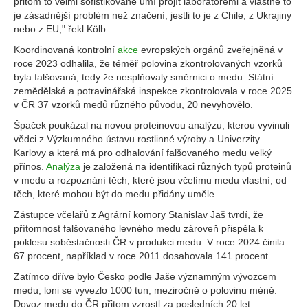
přitom to velmi sofistikovaně umí projít laboratořemi a vlastně to
je zásadnější problém než značení, jestli to je z Chile, z Ukrajiny
nebo z EU," řekl Kölb.
Koordinovaná kontrolní
akce
evropských orgánů zveřejněná v
roce 2023 odhalila, že téměř polovina zkontrolovaných vzorků
byla falšovaná, tedy že nesplňovaly směrnici o medu. Státní
zemědělská a potravinářská inspekce zkontrolovala v roce 2025
v ČR 37 vzorků medů různého původu, 20 nevyhovělo.
Špaček poukázal na novou proteinovou analýzu, kterou vyvinuli
vědci z Výzkumného ústavu rostlinné výroby a Univerzity
Karlovy a která má pro odhalování falšovaného medu velký
přínos.
Analýza
je založená na identifikaci různých typů proteinů
v medu a rozpoznání těch, které jsou včelímu medu vlastní, od
těch, které mohou být do medu přidány uměle.
Zástupce včelařů z Agrární komory Stanislav Jaš tvrdí, že
přítomnost falšovaného levného medu zároveň přispěla k
poklesu soběstačnosti ČR v produkci medu. V roce 2024 činila
67 procent, například v roce 2011 dosahovala 141 procent.
Zatímco dříve bylo Česko podle Jaše významným vývozcem
medu, loni se vyvezlo 1000 tun, meziročně o polovinu méně.
Dovoz medu do ČR přitom vzrostl za posledních 20 let