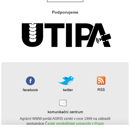
Podporujeme
Agrární WWW portál AGRIS vznikl v roce 1999 na základě
spolupráce
České zemědělské univerzity v Praze
s
Ministerstvem zemědělství ČR