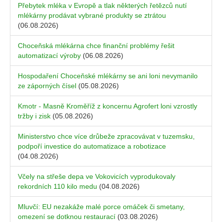
Přebytek mléka v Evropě a tlak některých řetězců nutí
mlékárny prodávat vybrané produkty se ztrátou
(06.08.2026)
Choceňská mlékárna chce finanční problémy řešit
automatizací výroby
(06.08.2026)
Hospodaření Choceňské mlékárny se ani loni nevymanilo
ze záporných čísel
(05.08.2026)
Kmotr - Masně Kroměříž z koncernu Agrofert loni vzrostly
tržby i zisk
(05.08.2026)
Ministerstvo chce více drůbeže zpracovávat v tuzemsku,
podpoří investice do automatizace a robotizace
(04.08.2026)
Včely na střeše depa ve Vokovicích vyprodukovaly
rekordních 110 kilo medu
(04.08.2026)
Mluvčí: EU nezakáže malé porce omáček či smetany,
omezení se dotknou restaurací
(03.08.2026)