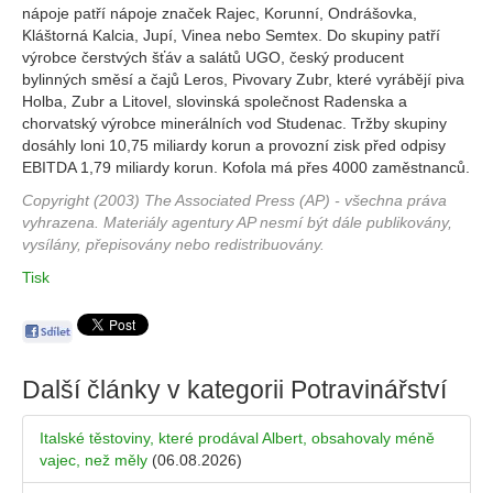
nápoje patří nápoje značek Rajec, Korunní, Ondrášovka,
Kláštorná Kalcia, Jupí, Vinea nebo Semtex. Do skupiny patří
výrobce čerstvých šťáv a salátů UGO, český producent
bylinných směsí a čajů Leros, Pivovary Zubr, které vyrábějí piva
Holba, Zubr a Litovel, slovinská společnost Radenska a
chorvatský výrobce minerálních vod Studenac. Tržby skupiny
dosáhly loni 10,75 miliardy korun a provozní zisk před odpisy
EBITDA 1,79 miliardy korun. Kofola má přes 4000 zaměstnanců.
Copyright (2003) The Associated Press (AP) - všechna práva
vyhrazena. Materiály agentury AP nesmí být dále publikovány,
vysílány, přepisovány nebo redistribuovány.
Tisk
Další články v kategorii
Potravinářství
Italské těstoviny, které prodával Albert, obsahovaly méně
vajec, než měly
(06.08.2026)