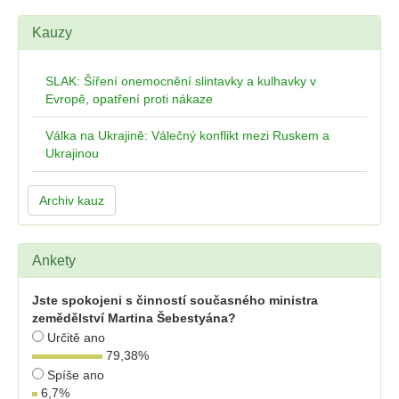
Kauzy
SLAK: Šíření onemocnění slintavky a kulhavky v
Evropě, opatření proti nákaze
Válka na Ukrajině: Válečný konflikt mezi Ruskem a
Ukrajinou
Archiv kauz
Ankety
Jste spokojeni s činností současného ministra
zemědělství Martina Šebestyána?
Určitě ano
79,38
%
Spíše ano
6,7
%