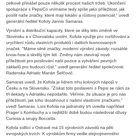
celkově přinášel pouze několik procent našich tržeb. Ukončení
spolupráce s PepsiCo vnímáme tedy spíše jako příležitost, jak
posílit naše značky, které mají lokální a růstový potenciál," uvedl
generální ředitel Kofoly Jannis Samaras.
Výrobní a distribuční kapacity, které se díky této změně ve
Slovinsku a v Chorvatsku uvolní, Kofola využije pro rozšiřování a
urychlení růstu vlastních produktů i dalších licencovaných
značek. "Máme silné značky, moderní výrobní závody, rozsáhlé
know-how a skvělý tým lidí. Změny nám otevírají nové
příležitosti pro posilování naší pozice a vytváření pevných
základů pro budoucí růst," uvedl generální ředitel společnosti
Radenska Adriatic Marián Šefčovič.
Samaras uvedl, že Kofola je lídrem trhu kolových nápojů v
Česku a na Slovensku. "Získat toto postavení s Pepsi se nám za
tři dekády v Adriatiku nepodařilo. Věříme, že situace je pro nás
příležitostí, jak toho dosáhnout s našimi vlastními značkami,"
uvedl Samaras. Loni Kofola na jadranský trh uvedla například
Prager’s Kombuchy a v nejbližší době budou následovat džusy
Curiosa a sirupy Boccetta.
Kofola sídlící v Ostravě má 15 výrobních závodů na pěti
evropských trzích. K výrobkům firmy vedle stejnojmenného