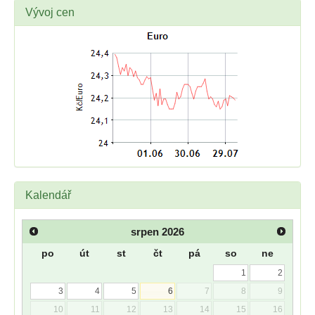
Vývoj cen
Kalendář
srpen
2026
po
út
st
čt
pá
so
ne
1
2
3
4
5
6
7
8
9
10
11
12
13
14
15
16