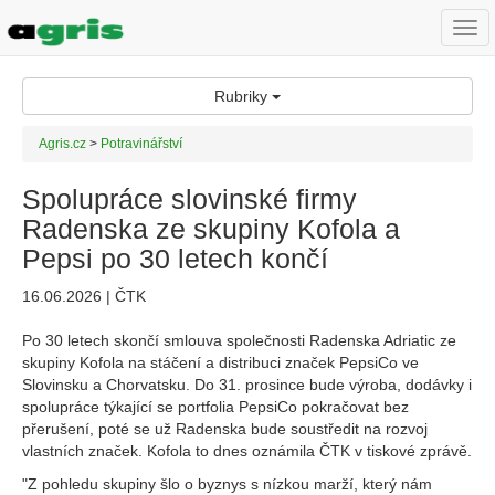
Togg
navi
Rubriky
Agris.cz
>
Potravinářství
Spolupráce slovinské firmy
Radenska ze skupiny Kofola a
Pepsi po 30 letech končí
16.06.2026 | ČTK
Po 30 letech skončí smlouva společnosti Radenska Adriatic ze
skupiny Kofola na stáčení a distribuci značek PepsiCo ve
Slovinsku a Chorvatsku. Do 31. prosince bude výroba, dodávky i
spolupráce týkající se portfolia PepsiCo pokračovat bez
přerušení, poté se už Radenska bude soustředit na rozvoj
vlastních značek. Kofola to dnes oznámila ČTK v tiskové zprávě.
"Z pohledu skupiny šlo o byznys s nízkou marží, který nám