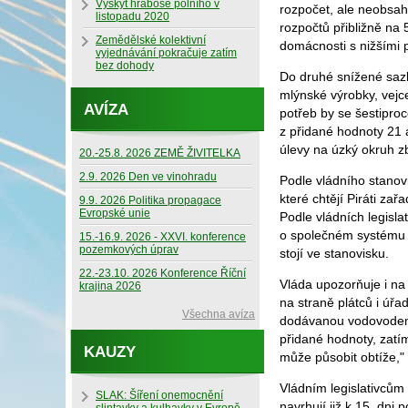
Výskyt hraboše polního v
rozpočet, ale neobsahu
listopadu 2020
rozpočtů přibližně na
Zemědělské kolektivní
domácnosti s nižšími p
vyjednávání pokračuje zatím
bez dohody
Do druhé snížené sazby
mlýnské výrobky, vejce
AVÍZA
potřeb by se šestipro
z přidané hodnoty 21 
úlevy na úzký okruh 
20.-25.8. 2026 ZEMĚ ŽIVITELKA
2.9. 2026 Den ve vinohradu
Podle vládního stanov
které chtějí Piráti z
9.9. 2026 Politika propagace
Evropské unie
Podle vládních legisl
o společném systému d
15.-16.9. 2026 - XXVI. konference
pozemkových úprav
stojí ve stanovisku.
22.-23.10. 2026 Konference Říční
Vláda upozorňuje i na
krajina 2026
na straně plátců i úř
Všechna avíza
dodávanou vodovodem 
přidané hodnoty, zatí
KAUZY
může působit obtíže," 
Vládním legislativcům s
SLAK: Šíření onemocnění
navrhují již k 15. dn