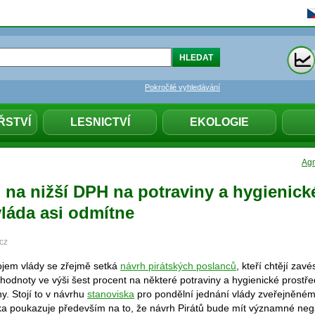
Pokročilé vyhledávání
ŘSTVÍ
LESNICTVÍ
EKOLOGIE
Agr
 na nižší DPH na potraviny a hygienick
vláda asi odmítne
cz
jem vlády se zřejmě setká
návrh pirátských poslanců
, kteří chtějí zav
odnoty ve výši šest procent na některé potraviny a hygienické prostřed
y. Stojí to v návrhu
stanoviska
pro pondělní jednání vlády zveřejněné
ka poukazuje především na to, že návrh Pirátů bude mít významné neg