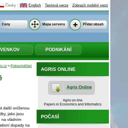
Česky
English
Textová verze
Zobrazit mobilní verzi
Ceny
Mapa serveru
Přidat obsah
VENKOV
PODNIKÁNÍ
is.cz
>
Potravinářství
AGRIS ONLINE
é
Agris Online
Agris on-line
Papers in Economics and Informatics
ést další sníženou
ky, jako jsou
POČASÍ
m na vládním
ativní dopady na