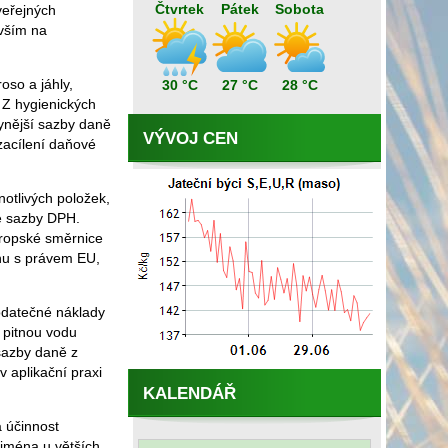
Čtvrtek
Pátek
Sobota
veřejných
evším na
oso a jáhly,
30 °C
27 °C
28 °C
. Z hygienických
ynější sazby daně
VÝVOJ CEN
zacílení daňové
otlivých položek,
né sazby DPH.
vropské směrnice
rhu s právem EU,
odatečné náklady
 pitnou vodu
sazby daně z
 aplikační praxi
KALENDÁŘ
a účinnost
ejména u větších