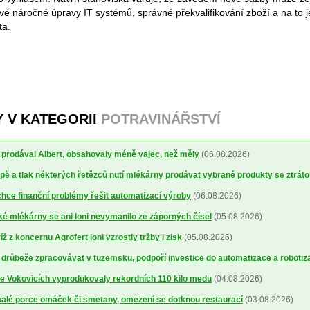
vě náročné úpravy IT systémů, správné překvalifikování zboží a na to 
ta.
Y V KATEGORII
POTRAVINÁŘSTVÍ
ré prodával Albert, obsahovaly méně vajec, než měly
(06.08.2026)
ě a tlak některých řetězců nutí mlékárny prodávat vybrané produkty se ztrát
ce finanční problémy řešit automatizací výroby
(06.08.2026)
 mlékárny se ani loni nevymanilo ze záporných čísel
(05.08.2026)
 z koncernu Agrofert loni vzrostly tržby i zisk
(05.08.2026)
 drůbeže zpracovávat v tuzemsku, podpoří investice do automatizace a robotiz
ve Vokovicích vyprodukovaly rekordních 110 kilo medu
(04.08.2026)
alé porce omáček či smetany, omezení se dotknou restaurací
(03.08.2026)