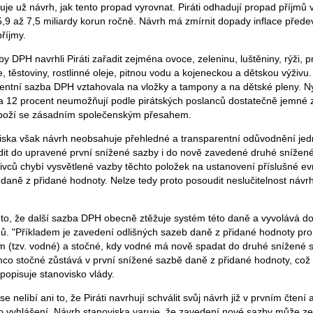
je už návrh, jak tento propad vyrovnat. Piráti odhadují propad příjmů 
 5,9 až 7,5 miliardy korun ročně. Návrh má zmírnit dopady inflace před
říjmy.
 DPH navrhli Piráti zařadit zejména ovoce, zeleninu, luštěniny, rýži, pr
, těstoviny, rostlinné oleje, pitnou vodu a kojeneckou a dětskou výživu
centní sazba DPH vztahovala na vložky a tampony a na dětské pleny. N
a 12 procent neumožňují podle pirátských poslanců dostatečně jemné 
zboží se zásadním společenským přesahem.
iska však návrh neobsahuje přehledné a transparentní odůvodnění jedn
ařadit do upravené první snížené sazby i do nově zavedené druhé sníže
ativců chybí vysvětlené vazby těchto položek na ustanovení příslušné e
aně z přidané hodnoty. Nelze tedy proto posoudit neslučitelnost náv
 to, že další sazba DPH obecně ztěžuje systém této daně a vyvolává d
adů. "Příkladem je zavedení odlišných sazeb daně z přidané hodnoty pro
(tzv. vodné) a stočné, kdy vodné má nově spadat do druhé snížené 
mco stočné zůstává v první snížené sazbě daně z přidané hodnoty, což v
popisuje stanovisko vlády.
e nelíbí ani to, že Piráti navrhují schválit svůj návrh již v prvním čtení 
i po vyhlášení. Návrh stanoviska varuje, že zavedení nové sazby může z