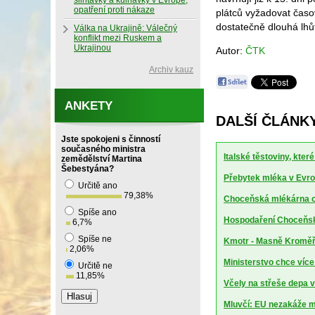
slintavky a kulhavky v Evropě,
opatření proti nákaze
plátců vyžadovat časo
dostatečně dlouhá lhů
Válka na Ukrajině: Válečný
konflikt mezi Ruskem a
Ukrajinou
Autor:
ČTK
Archiv kauz
ANKETY
DALŠÍ ČLÁNK
Jste spokojeni s činností
současného ministra
Italské těstoviny, kte
zemědělství Martina
Šebestyána?
Přebytek mléka v Evrop
Určitě ano
79,38
%
Choceňská mlékárna ch
Spíše ano
Hospodaření Choceňské
6,7
%
Spíše ne
Kmotr - Masně Kroměříž
2,06
%
Ministerstvo chce více
Určitě ne
11,85
%
Včely na střeše depa 
Mluvčí: EU nezakáže m