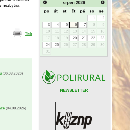
srpen
2026
je nezbytná
po
út
st
čt
pá
so
ne
1
2
3
4
5
6
7
8
9
10
11
12
13
14
15
16
Tisk
17
18
19
20
21
22
23
24
25
26
27
28
29
30
31
ou
(06.08.2026)
NEWSLETTER
ace
(04.08.2026)