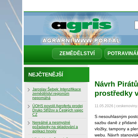
ZEMĚDĚLSTVÍ
POTRAVINÁ
NEJČTENĚJŠÍ
Návrh Pirátů
Jaroslav Šebek: Intenzifikace
prostředky 
zemědělství regionům
nepomáhá
ÚOHS povolil Agrofertu prodej
11.05.2026 | ceskenoviny.
Druko Střížov a Českých vajec
CZ
S nesouhlasným posto
sazbu daně z přidané h
Nereálné a nesmyslné
požadavky na skladování a
vložky, tampony a plen
aplikaci hnojiv
webu. Návrh stanovis