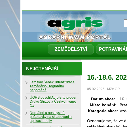
ZEMĚDĚLSTVÍ
POTRAVINÁ
NEJČTENĚJŠÍ
16.-18.6. 2
Jaroslav Šebek: Intenzifikace
zemědělství regionům
05.02.2026 | MZe ČR
nepomáhá
ÚOHS povolil Agrofertu prodej
Datum akce:
16. 
Druko Střížov a Českých vajec
Místo konání:
Brat
CZ
Kategorie akce:
Vzdě
Nereálné a nesmyslné
požadavky na skladování a
Oznamujeme, že ve dn
aplikaci hnojiv
cyklu Hydrologické dny