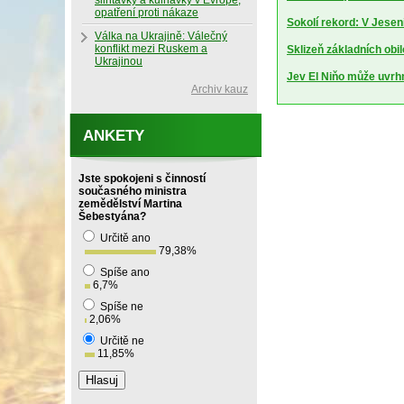
slintavky a kulhavky v Evropě,
opatření proti nákaze
Sokolí rekord: V Jesen
Válka na Ukrajině: Válečný
konflikt mezi Ruskem a
Sklizeň základních obil
Ukrajinou
Jev El Niňo může uvrhn
Archiv kauz
ANKETY
Jste spokojeni s činností
současného ministra
zemědělství Martina
Šebestyána?
Určitě ano
79,38
%
Spíše ano
6,7
%
Spíše ne
2,06
%
Určitě ne
11,85
%