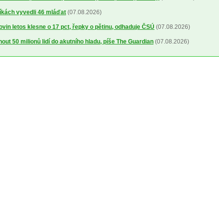
íkách vyvedli 46 mláďat
(07.08.2026)
ovin letos klesne o 17 pct, řepky o pětinu, odhaduje ČSÚ
(07.08.2026)
out 50 milionů lidí do akutního hladu, píše The Guardian
(07.08.2026)