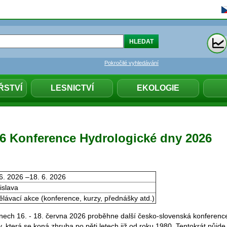
Pokročilé vyhledávání
ŘSTVÍ
LESNICTVÍ
EKOLOGIE
026 Konference Hydrologické dny 2026
6. 2026 –18. 6. 2026
islava
lávací akce (konference, kurzy, přednášky atd.)
ech 16. - 18. června 2026 proběhne další česko-slovenská konferenc
, která se koná zhruba po pěti letech již od roku 1980. Tentokrát půjde 