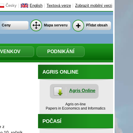
Česky
English
Textová verze
Zobrazit mobilní verzi
Ceny
Mapa serveru
Přidat obsah
VENKOV
PODNIKÁNÍ
AGRIS ONLINE
Agris Online
Agris on-line
Papers in Economics and Informatics
POČASÍ
e z
o 10. ročník,