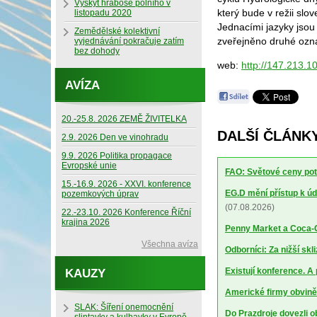
Výskyt hraboše polního v
který bude v režii sl
listopadu 2020
Jednacími jazyky jsou
Zemědělské kolektivní
zveřejněno druhé oz
vyjednávání pokračuje zatím
bez dohody
web:
http://147.213.1
AVÍZA
20.-25.8. 2026 ZEMĚ ŽIVITELKA
DALŠÍ ČLÁNKY
2.9. 2026 Den ve vinohradu
9.9. 2026 Politika propagace
Evropské unie
FAO: Světové ceny potr
15.-16.9. 2026 - XXVI. konference
EG.D mění přístup k úd
pozemkových úprav
(07.08.2026)
22.-23.10. 2026 Konference Říční
krajina 2026
Penny Market a Coca-Co
Všechna avíza
Odborníci: Za nižší sk
Existují konference. A
KAUZY
Americké firmy obviněn
SLAK: Šíření onemocnění
Do Prazdroje dovezli 