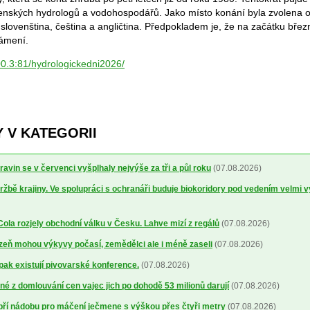
ovenských hydrologů a vodohospodářů. Jako místo konání byla zvolena o
 slovenština, čeština a angličtina. Předpokladem je, že na začátku bře
námení.
00.3:81/hydrologickedni2026/
 V KATEGORII
avin se v červenci vyšplhaly nejvýše za tři a půl roku
(07.08.2026)
ržbě krajiny. Ve spolupráci s ochranáři buduje biokoridory pod vedením velmi 
la rozjely obchodní válku v Česku. Lahve mizí z regálů
(07.08.2026)
lizeň mohou výkyvy počasí, zemědělci ale i méně zaseli
(07.08.2026)
 pak existují pivovarské konference.
(07.08.2026)
é z domlouvání cen vajec jich po dohodě 53 milionů darují
(07.08.2026)
obří nádobu pro máčení ječmene s výškou přes čtyři metry
(07.08.2026)