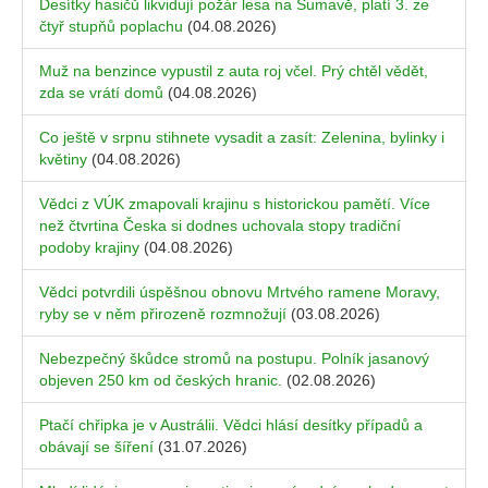
Desítky hasičů likvidují požár lesa na Šumavě, platí 3. ze
čtyř stupňů poplachu
(04.08.2026)
Muž na benzince vypustil z auta roj včel. Prý chtěl vědět,
zda se vrátí domů
(04.08.2026)
Co ještě v srpnu stihnete vysadit a zasít: Zelenina, bylinky i
květiny
(04.08.2026)
Vědci z VÚK zmapovali krajinu s historickou pamětí. Více
než čtvrtina Česka si dodnes uchovala stopy tradiční
podoby krajiny
(04.08.2026)
Vědci potvrdili úspěšnou obnovu Mrtvého ramene Moravy,
ryby se v něm přirozeně rozmnožují
(03.08.2026)
Nebezpečný škůdce stromů na postupu. Polník jasanový
objeven 250 km od českých hranic.
(02.08.2026)
Ptačí chřipka je v Austrálii. Vědci hlásí desítky případů a
obávají se šíření
(31.07.2026)