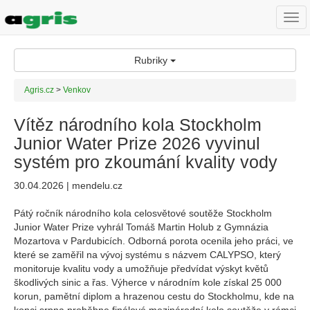
Togg
navi
Rubriky
Agris.cz
>
Venkov
Vítěz národního kola Stockholm
Junior Water Prize 2026 vyvinul
systém pro zkoumání kvality vody
30.04.2026 | mendelu.cz
Pátý ročník národního kola celosvětové soutěže Stockholm
Junior Water Prize vyhrál Tomáš Martin Holub z Gymnázia
Mozartova v Pardubicích. Odborná porota ocenila jeho práci, ve
které se zaměřil na vývoj systému s názvem CALYPSO, který
monitoruje kvalitu vody a umožňuje předvídat výskyt květů
škodlivých sinic a řas. Výherce v národním kole získal 25 000
korun, pamětní diplom a hrazenou cestu do Stockholmu, kde na