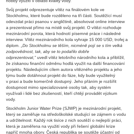
hobby využití v oblasti kvality vody.
Svůj projekt odprezentuje vítěz na finálovém kole ve
Stockholmu, které bude rozděleno na tři části. Soutěžící musí
odevzdat práci psanou v angličtině, absolvovat online interview
a prezentovat přímo na místě svůj projekt. O vítězi rozhoduje
mezinárodní porota, která hodnotí písemné práce i následné
interview. Vítěz mezinárodního kola vyhraje 15 000 USD, trofej a
diplom.
„Do Stockholmu se těším, nicméně pojí se s tím velká
zodpovědnost, tak, aby se to podařilo dobře
odprezentovat,“
uvedl vítěz letošního národního kola a přiblížil,
že získanou finanční odměnu hodlá využít na další financování
projektu. Následujícím cílem autora vítězného projektu a jeho
týmu bude dotáhnout projekt do fáze, kdy bude využitelný
v praxi a bude komerčně dostupný. Jeho přáním je rozšířit
dostupnost mimo specializované osoby tak, aby systém
využívali i lidé bez zkušeností, kteří chtějí provádět výzkum
vody.
Stockholm Junior Water Prize (SJWP) je mezinárodní projekt,
který se zaměřuje na středoškolské studující se zájmem o vodu
a udržitelnost. Každý rok tisíce z nich soutěží o nejlepší práci,
která je zaměřena na využití vody při řešení globální krize
napříč mnoha obory. Česká republika se soutěže účastní od