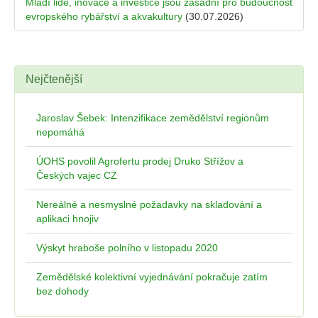
Mladí lidé, inovace a investice jsou zásadní pro budoucnost
evropského rybářství a akvakultury
(30.07.2026)
Nejčtenější
Jaroslav Šebek: Intenzifikace zemědělství regionům
nepomáhá
ÚOHS povolil Agrofertu prodej Druko Střížov a
Českých vajec CZ
Nereálné a nesmyslné požadavky na skladování a
aplikaci hnojiv
Výskyt hraboše polního v listopadu 2020
Zemědělské kolektivní vyjednávání pokračuje zatím
bez dohody