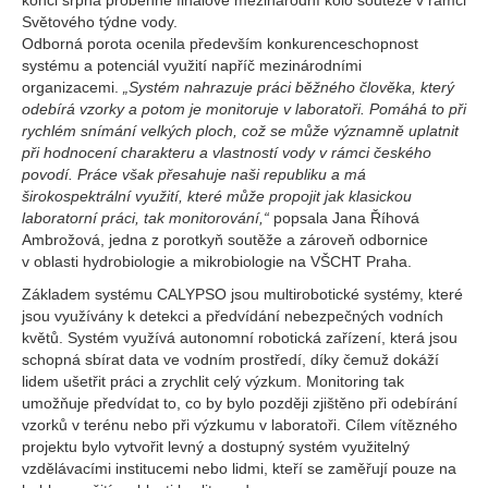
konci srpna proběhne finálové mezinárodní kolo soutěže v rámci
Světového týdne vody.
Odborná porota ocenila především konkurenceschopnost
systému a potenciál využití napříč mezinárodními
organizacemi.
„Systém nahrazuje práci běžného člověka, který
odebírá vzorky a potom je monitoruje v laboratoři. Pomáhá to při
rychlém snímání velkých ploch, což se může významně uplatnit
při hodnocení charakteru a vlastností vody v rámci českého
povodí. Práce však přesahuje naši republiku a má
širokospektrální využití, které může propojit jak klasickou
laboratorní práci, tak monitorování,“
popsala Jana Říhová
Ambrožová, jedna z porotkyň soutěže a zároveň odbornice
v oblasti hydrobiologie a mikrobiologie na VŠCHT Praha.
Základem systému CALYPSO jsou multirobotické systémy, které
jsou využívány k detekci a předvídání nebezpečných vodních
květů. Systém využívá autonomní robotická zařízení, která jsou
schopná sbírat data ve vodním prostředí, díky čemuž dokáží
lidem ušetřit práci a zrychlit celý výzkum. Monitoring tak
umožňuje předvídat to, co by bylo později zjištěno při odebírání
vzorků v terénu nebo při výzkumu v laboratoři. Cílem vítězného
projektu bylo vytvořit levný a dostupný systém využitelný
vzdělávacími institucemi nebo lidmi, kteří se zaměřují pouze na