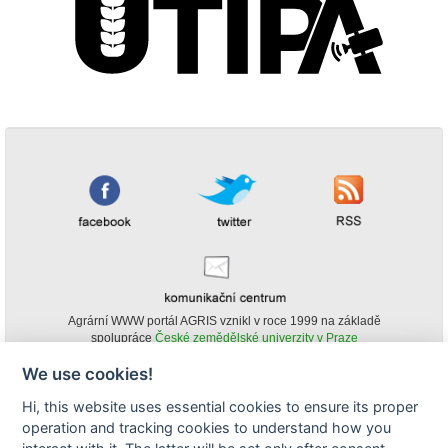
Agrární WWW portál AGRIS vznikl v roce 1999 na základě
spolupráce
České zemědělské univerzity v Praze
s
Ministerstvem zemědělství ČR
We use cookies!
© Copyright AGRIS 2000-2026 -
ISSN 1213-1369
- Publikování a šíření
Hi, this website uses essential cookies to ensure its proper
obsahu agrárního WWW portálu AGRIS je možné
operation and tracking cookies to understand how you
(pokud není uvedeno jinak) pouze za podmínky uvedení zdroje v podobě
www.agris.cz a data publikace v AGRISu.