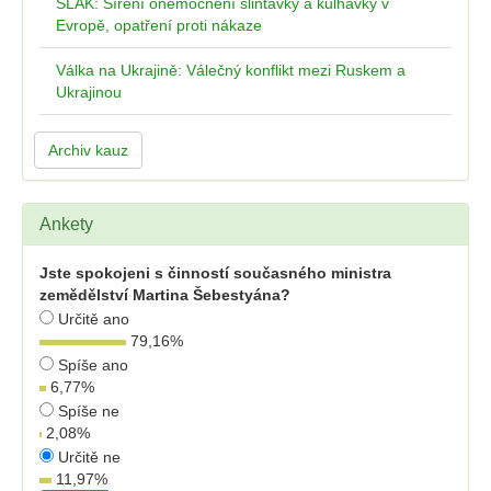
SLAK: Šíření onemocnění slintavky a kulhavky v
Evropě, opatření proti nákaze
Válka na Ukrajině: Válečný konflikt mezi Ruskem a
Ukrajinou
Archiv kauz
Ankety
Jste spokojeni s činností současného ministra
zemědělství Martina Šebestyána?
Určitě ano
79,16
%
Spíše ano
6,77
%
Spíše ne
2,08
%
Určitě ne
11,97
%