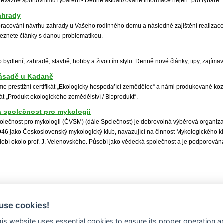
řevážně sportovnímu rybaření - Denně aktualizované informace nejen" pro rybáře.
ahrady
zpracování návrhu zahrady u Vašeho rodinného domu a následné zajištění realizace
leznete články s danou problematikou.
 o bydlení, zahradě, stavbě, hobby a životním stylu. Denně nové články, tipy, zajímav
Zásadě u Kadaně
me prestižní certifikát „Ekologicky hospodařící zemědělec“ a námi produkované ko
át „Produkt ekologického zemědělství / Bioprodukt“.
 společnost pro mykologii
lečnost pro mykologii (ČVSM) (dále Společnost) je dobrovolná výběrová organizac
946 jako Československý mykologický klub, navazující na činnost Mykologického k
bí okolo prof. J. Velenovského. Působí jako vědecká společnost a je podporován
use cookies!
this website uses essential cookies to ensure its proper operation a