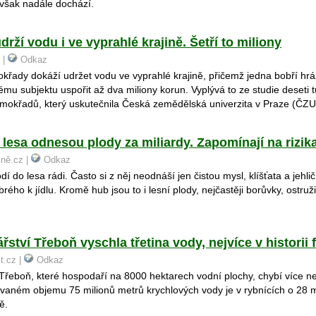
 však nadále dochází.
rží vodu i ve vyprahlé krajině. Šetří to miliony
 |
Odkaz
křady dokáží udržet vodu ve vyprahlé krajině, přičemž jedna bobří hr
ému subjektu uspořit až dva miliony korun. Vyplývá to ze studie deseti
mokřadů, který uskutečnila Česká zemědělská univerzita v Praze (ČZU
 lesa odnesou plody za miliardy. Zapomínají na rizik
lně.cz |
Odkaz
dí do lesa rádi. Často si z něj neodnáší jen čistou mysl, klíšťata a jehlič
rého k jídlu. Kromě hub jsou to i lesní plody, nejčastěji borůvky, ostru
řství Třeboň vyschla třetina vody, nejvíce v historii 
st.cz |
Odkaz
Třeboň, které hospodaří na 8000 hektarech vodní plochy, chybí více ne
aném objemu 75 milionů metrů krychlových vody je v rybnících o 28 m
ě.