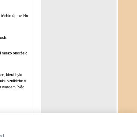
 těchto úprav. Na
osti.
zí mléko obdrželo
e, která byla
lubu vzniklého v
a Akademií věd
Agrární WWW portál AGRIS vznikl v roce 1999 na základě
nd