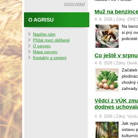
Archiv Anket
Muž na benzince 
O AGRISU
4. 8. 2026 | Zdroj: iDNE
Na benzi
si prý o
Napište nám
policisté
Přidat mezi oblíbené
O serveru
Mapa serveru
Co ještě v srpnu 
Kontakty a spojení
4. 8. 2026 | Zdroj: Denik
Začátek
plodinác
vhodný č
zahrady
Vědci z VÚK zmap
dodnes uchovala
4. 8. 2026 | Zdroj: Výzk
Jak vypa
ústavu p
kulturní