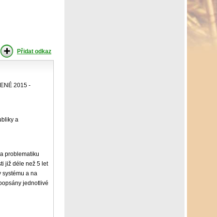
Přidat odkaz
NÉ 2015 -
ubliky a
na problematiku
 již déle než 5 let
 v systému a na
popsány jednotlivé