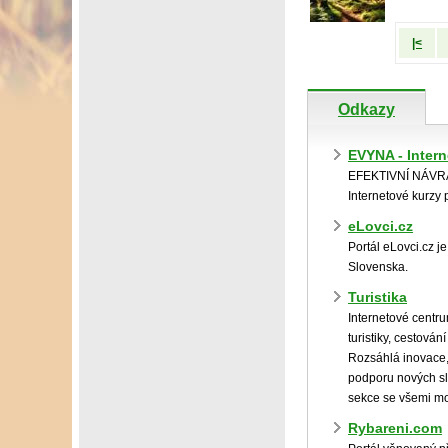
|<
Odkazy
EVYNA - Inter
EFEKTIVNÍ NÁV
Internetové kurzy
eLovci.cz
Portál eLovci.cz j
Slovenska.
Turistika
Internetové centr
turistiky, cestová
Rozsáhlá inovace, 
podporu nových sl
sekce se všemi mož
Rybareni.com