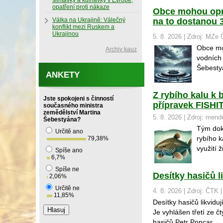
slintavky a kulhavky v Evropě,
opatření proti nákaze
Obce mohou opra
Válka na Ukrajině: Válečný
na to dostanou 
konflikt mezi Ruskem a
Ukrajinou
5. 8. 2026 | Zdroj: MZe
Obce moh
Archiv kauz
vodních 
Šebestyá
ANKETY
Z rybího kalu k 
Jste spokojeni s činností
přípravek FISHI
současného ministra
zemědělství Martina
5. 8. 2026 | Zdroj: mend
Šebestyána?
Tým dokt
Určitě ano
rybího k
79,38
%
využití ž
Spíše ano
6,7
%
Spíše ne
Desítky hasičů l
2,06
%
Určitě ne
4. 8. 2026 | Zdroj: ČTK 
11,85
%
Desítky hasičů likvidu
Je vyhlášen třetí ze č
hasičů Petr Poncar.