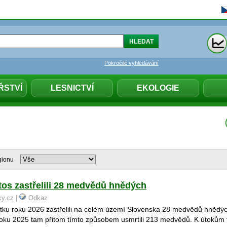
Pokročilé vyhledávání
ŘSTVÍ
LESNICTVÍ
EKOLOGIE
gionu
tos zastřelili 28 medvědů hnědých
ky.cz |
Odkaz
tku roku 2026 zastřelili na celém území Slovenska 28 medvědů hnědý
roku 2025 tam přitom tímto způsobem usmrtili 213 medvědů. K útokům 