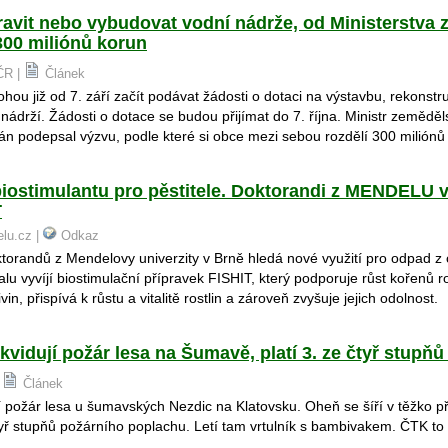
vit nebo vybudovat vodní nádrže, od Ministerstva 
300 miliónů korun
 ČR |
Článek
ou již od 7. září začít podávat žádosti o dotaci na výstavbu, rekonst
nádrží. Žádosti o dotace se budou přijímat do 7. října. Ministr zeměděl
n podepsal výzvu, podle které si obce mezi sebou rozdělí 300 miliónů
biostimulantu pro pěstitele. Doktorandi z MENDELU vy
T
elu.cz |
Odkaz
orandů z Mendelovy univerzity v Brně hledá nové využití pro odpad z 
alu vyvíjí biostimulační přípravek FISHIT, který podporuje růst kořenů ro
ivin, přispívá k růstu a vitalitě rostlin a zároveň zvyšuje jejich odolnost.
ikvidují požár lesa na Šumavě, platí 3. ze čtyř stupň
|
Článek
jí požár lesa u šumavských Nezdic na Klatovsku. Oheň se šíří v těžko 
tyř stupňů požárního poplachu. Letí tam vrtulník s bambivakem. ČTK to 