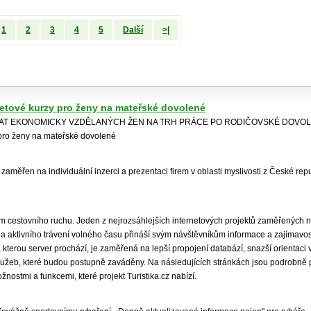
1
2
3
4
5
Další
>|
netové kurzy pro ženy na mateřské dovolené
RAT EKONOMICKY VZDĚLANÝCH ŽEN NA TRH PRÁCE PO RODIČOVSKÉ DOVOLE
 pro ženy na mateřské dovolené
e zaměřen na individuální inzerci a prezentaci firem v oblasti myslivosti z České rep
um cestovního ruchu. Jeden z nejrozsáhlejších internetových projektů zaměřených 
ní a aktivního trávení volného času přináší svým návštěvníkům informace a zajímavosti
kterou server prochází, je zaměřená na lepší propojení databází, snazší orientaci
užeb, které budou postupně zaváděny. Na následujících stránkách jsou podrobně 
nostmi a funkcemi, které projekt Turistika.cz nabízí.