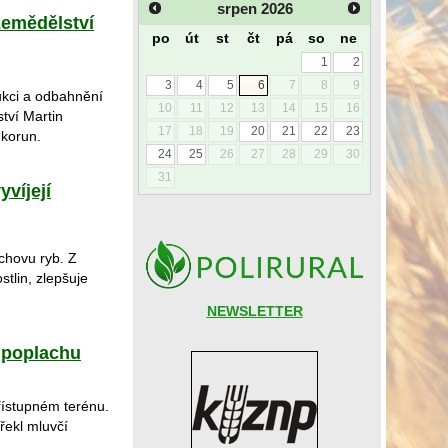
srpen
2026
zemědělství
po
út
st
čt
pá
so
ne
1
2
3
4
5
6
7
8
9
rukci a odbahnění
10
11
12
13
14
15
16
ství Martin
17
18
19
20
21
22
23
 korun.
24
25
26
27
28
29
30
31
víjejí
chovu ryb. Z
stlin, zlepšuje
NEWSLETTER
ů poplachu
přístupném terénu.
řekl mluvčí