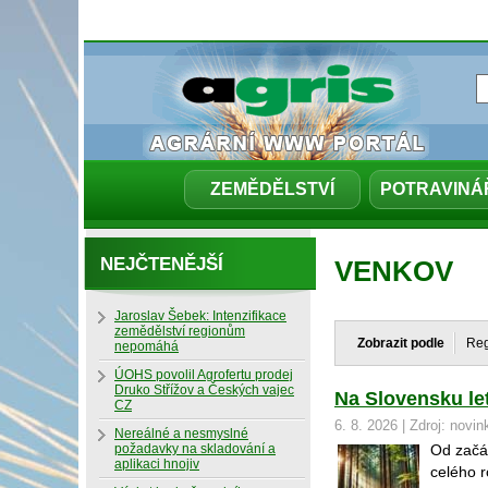
ZEMĚDĚLSTVÍ
POTRAVINÁ
NEJČTENĚJŠÍ
VENKOV
Jaroslav Šebek: Intenzifikace
zemědělství regionům
Zobrazit podle
Re
nepomáhá
ÚOHS povolil Agrofertu prodej
Druko Střížov a Českých vajec
Na Slovensku le
CZ
6. 8. 2026 | Zdroj: novin
Nereálné a nesmyslné
požadavky na skladování a
Od začá
aplikaci hnojiv
celého 