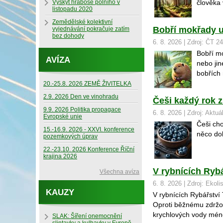
Výskyt hraboše polního v
člověka
listopadu 2020
Zemědělské kolektivní
Bobří mokřady ud
vyjednávání pokračuje zatím
bez dohody
6. 8. 2026 | Zdroj: ČT 24
Bobří mo
AVÍZA
nebo jin
bobřích 
20.-25.8. 2026 ZEMĚ ŽIVITELKA
2.9. 2026 Den ve vinohradu
Češi každý rok z
9.9. 2026 Politika propagace
6. 8. 2026 | Zdroj: Aktuá
Evropské unie
Češi cho
15.-16.9. 2026 - XXVI. konference
něco dob
pozemkových úprav
22.-23.10. 2026 Konference Říční
krajina 2026
V rybnících Rybá
Všechna avíza
6. 8. 2026 | Zdroj: Ekoli
KAUZY
V rybnících Rybářství 
Oproti běžnému zdržov
krychlových vody mén
SLAK: Šíření onemocnění