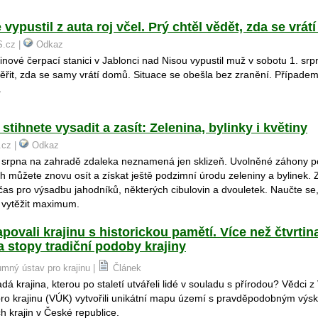
vypustil z auta roj včel. Prý chtěl vědět, zda se vrá
S.cz |
Odkaz
nové čerpací stanici v Jablonci nad Nisou vypustil muž v sobotu 1. srpn
věřit, zda se samy vrátí domů. Situace se obešla bez zranění. Případem
.
stihnete vysadit a zasít: Zelenina, bylinky i květiny
.cz |
Odkaz
 srpna na zahradě zdaleka neznamená jen sklizeň. Uvolněné záhony p
h můžete znovu osít a získat ještě podzimní úrodu zeleniny a bylinek.
as pro výsadbu jahodníků, některých cibulovin a dvouletek. Naučte se,
 vytěžit maximum.
ovali krajinu s historickou pamětí. Více než čtvrtin
 stopy tradiční podoby krajiny
umný ústav pro krajinu |
Článek
dá krajina, kterou po staletí utvářeli lidé v souladu s přírodou? Vědci
ro krajinu (VÚK) vytvořili unikátní mapu území s pravděpodobným výsk
ch krajin v České republice.