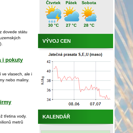
Čtvrtek
Pátek
Sobota
30 °C
27 °C
28 °C
áz dovede státu
 tuzemských
VÝVOJ CEN
).
a i pokuty
í ve vlasech, ale i
žiny nebo maliny.
firmy
ž třetina vody.
KALENDÁŘ
ilionů metrů