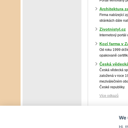
Portál věnovaný p
Architektura z
Firma nabízející 
stránkách dále na
Zivotnistyl.cz
Internetový portál
Kozí farma v 
Od roku 1999 drží
opakovaně certifik
Česká vědecká
Česká vědecká spo
založená v roce 1
meziválečném obdo
České republiky.
Více odkazů
We 
Hi, 