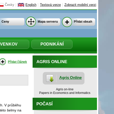
Česky
English
Textová verze
Zobrazit mobilní verzi
Ceny
Mapa serveru
Přidat obsah
VENKOV
PODNIKÁNÍ
AGRIS ONLINE
Přidat článek
Agris Online
Agris on-line
Papers in Economics and Informatics
POČASÍ
ch. V průběhu
této šelmy na