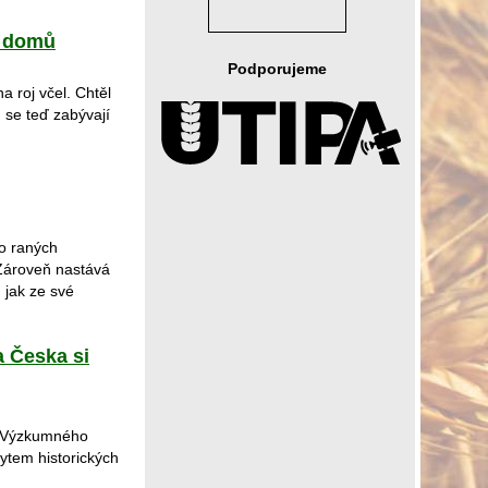
tí domů
Podporujeme
a roj včel. Chtěl
 se teď zabývají
o raných
 Zároveň nastává
 jak ze své
a Česka si
 z Výzkumného
ytem historických