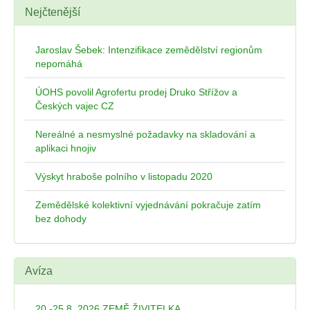
Nejčtenější
Jaroslav Šebek: Intenzifikace zemědělství regionům
nepomáhá
ÚOHS povolil Agrofertu prodej Druko Střížov a
Českých vajec CZ
Nereálné a nesmyslné požadavky na skladování a
aplikaci hnojiv
Výskyt hraboše polního v listopadu 2020
Zemědělské kolektivní vyjednávání pokračuje zatím
bez dohody
Avíza
20.-25.8. 2026 ZEMĚ ŽIVITELKA