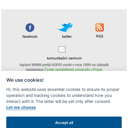
Agrární WWW portál AGRIS vznikl v roce 1999 na základě
spolupráce
České zemědělské univerzity v Praze
s
Ministerstvem zemědělství ČR
We use cookies!
© Copyright AGRIS 2000-2026 -
ISSN 1213-1369
- Publikování a šíření
Hi, this website uses essential cookies to ensure its proper
obsahu agrárního WWW portálu AGRIS je možné
operation and tracking cookies to understand how you
(pokud není uvedeno jinak) pouze za podmínky uvedení zdroje v podobě
www.agris.cz a data publikace v AGRISu.
interact with it. The latter will be set only after consent.
cookies
Let me choose
Zobrazit desktopovou verzi
Accept all