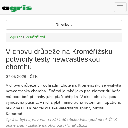
Togg
navi
Rubriky
Agris.cz
>
Zemědělství
V chovu drůbeže na Kroměřížsku
potvrdily testy newcastleskou
chorobu
07.05.2026 | ČTK
V chovu drůbeže v Podhradní Lhotě na Kroměřížsku se vyskytla
newcastleská choroba. Známá je také jako pseudomor drůbeže,
má podobné příznaky jako ptačí chřipka. V okolí ohniska jsou
vymezena pásma, v nichž platí mimořádná veterinární opatření,
řekl dnes ČTK ředitel krajské veterinární správy Michal
Kamarád.
Zpráva byla upravena na základě obchodních podmínek ČTK,
uplné znění získáte na obchodni@mail.ctk.cz