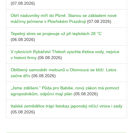
(07.08.2026)
Obří náduvníky míří do Plzně. Stanou se základem nové
máčírny ječmene v Plzeňském Prazdroji
(07.08.2026)
Tepelný stres se projevuje už při teplotách 28 °C
(06.08.2026)
V rybnících Rybářství Třeboň vyschla třetina vody, nejvíce
v historii firmy
(06.08.2026)
Oblíbený samosběr melounů u Olomouce se blíží. Letos
začne dřív
(06.08.2026)
„Jsme zděšeni.“ Půda pro Babiše, nový zákon má pomoct
agropodnikům, odpůrci mají plán
(05.08.2026)
Italské zemědělce trápí listokaz japonský ničící vinice i sady
(05.08.2026)