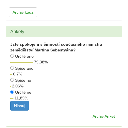
Archiv kauz
Ankety
Jste spokojeni s činností současného ministra
zemědělství Martina Šebestyána?
Určitě ano
79,38
%
Spíše ano
6,7
%
Spíše ne
2,06
%
Určitě ne
11,85
%
Archiv Anket