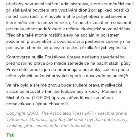
předlohy navrhoval snížení administrativy, kterou zemědělci mají
při získávání povolení pro využívání dronů při aplikaci postřiků
na ochranu rostlin. V novele mohlo přibýt obecné ustanovení,
které mělo vést k omezení rizika, že postřik zasáhne i sousední
pozemky obhospodařované v režimu ekologického zemědělství.
Předloha také mohla rozšířit slevy na sociálním pojistném
sezonním pracovníkům z ovocnářství a pěstování zeleniny i na
pěstování chmele, okrasných rostlin a školkařských výpěstků.
Kontroverze budila Pražákova úprava nedávno zavedeného
přednostního práva pro mladé zemědělce na pacht státní půdy.
Právo chtěl omezit jen na nepronajaté pozemky, což má podle
něho vyloučit možnost právních sporů s dosavadními pachtýři.
Ve hře bylo a zřejmě znovu bude zrušení práva myslivecké
stráže usmrcovat v honitbě toulavé psy a kočky. Pospíšil a
Michal Zuna (TOP 09) úpravu zdůvodňovali i značnou
nemajetkovou újmou chovatelů.
Copyright (2003) The Associated Press (AP) - všechna práva
vyhrazena. Materiály agentury AP nesmí být dále publikovány,
vysílány, přepisovány nebo redistribuovány.
Tisk