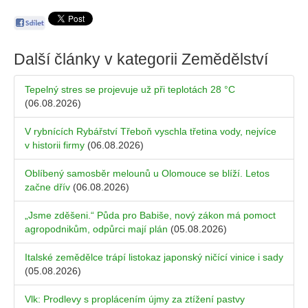
Další články v kategorii
Zemědělství
Tepelný stres se projevuje už při teplotách 28 °C
(06.08.2026)
V rybnících Rybářství Třeboň vyschla třetina vody, nejvíce
v historii firmy
(06.08.2026)
Oblíbený samosběr melounů u Olomouce se blíží. Letos
začne dřív
(06.08.2026)
„Jsme zděšeni.“ Půda pro Babiše, nový zákon má pomoct
agropodnikům, odpůrci mají plán
(05.08.2026)
Italské zemědělce trápí listokaz japonský ničící vinice i sady
(05.08.2026)
Vlk: Prodlevy s proplácením újmy za ztížení pastvy