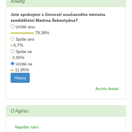
Ankety
Jste spokojeni s činností současného ministra
zemědělství Martina Šebestyána?
Určitě ano
79,38
%
Spíše ano
6,7
%
Spíše ne
2,06
%
Určitě ne
11,85
%
Archiv Anket
O Agrisu
Napište nám