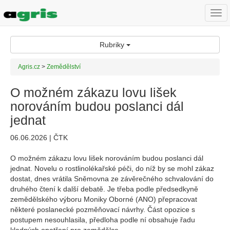
Togg
navi
Rubriky
Agris.cz
>
Zemědělství
O možném zákazu lovu lišek
norováním budou poslanci dál
jednat
06.06.2026 | ČTK
O možném zákazu lovu lišek norováním budou poslanci dál
jednat. Novelu o rostlinolékařské péči, do níž by se mohl zákaz
dostat, dnes vrátila Sněmovna ze závěrečného schvalování do
druhého čtení k další debatě. Je třeba podle předsedkyně
zemědělského výboru Moniky Oborné (ANO) přepracovat
některé poslanecké pozměňovací návrhy. Část opozice s
postupem nesouhlasila, předloha podle ní obsahuje řadu