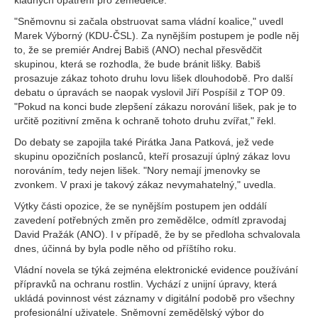
kladných opatření pro zemědělce.
"Sněmovnu si začala obstruovat sama vládní koalice," uvedl
Marek Výborný (KDU-ČSL). Za nynějším postupem je podle něj
to, že se premiér Andrej Babiš (ANO) nechal přesvědčit
skupinou, která se rozhodla, že bude bránit lišky. Babiš
prosazuje zákaz tohoto druhu lovu lišek dlouhodobě. Pro další
debatu o úpravách se naopak vyslovil Jiří Pospíšil z TOP 09.
"Pokud na konci bude zlepšení zákazu norování lišek, pak je to
určitě pozitivní změna k ochraně tohoto druhu zvířat," řekl.
Do debaty se zapojila také Pirátka Jana Patková, jež vede
skupinu opozičních poslanců, kteří prosazují úplný zákaz lovu
norováním, tedy nejen lišek. "Nory nemají jmenovky se
zvonkem. V praxi je takový zákaz nevymahatelný," uvedla.
Výtky části opozice, že se nynějším postupem jen oddálí
zavedení potřebných změn pro zemědělce, odmítl zpravodaj
David Pražák (ANO). I v případě, že by se předloha schvalovala
dnes, účinná by byla podle něho od příštího roku.
Vládní novela se týká zejména elektronické evidence používání
přípravků na ochranu rostlin. Vychází z unijní úpravy, která
ukládá povinnost vést záznamy v digitální podobě pro všechny
profesionální uživatele. Sněmovní zemědělský výbor do