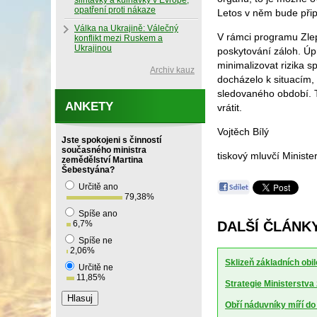
slintavky a kulhavky v Evropě,
opatření proti nákaze
Letos v něm bude přip
Válka na Ukrajině: Válečný
V rámci programu Zle
konflikt mezi Ruskem a
Ukrajinou
poskytování záloh. Úpr
minimalizovat rizika
Archiv kauz
docházelo k situacím
sledovaného období. 
ANKETY
vrátit.
Vojtěch Bílý
Jste spokojeni s činností
současného ministra
tiskový mluvčí Ministe
zemědělství Martina
Šebestyána?
Určitě ano
79,38
%
Spíše ano
6,7
%
DALŠÍ ČLÁNK
Spíše ne
2,06
%
Sklizeň základních obil
Určitě ne
11,85
%
Strategie Ministerstv
Obří náduvníky míří d