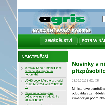
ZEMĚDĚLSTVÍ
POTRAVINÁ
NEJČTENĚJŠÍ
Novinky v ná
Jaroslav Šebek: Intenzifikace
přizpůsobil
zemědělství regionům
nepomáhá
ÚOHS povolil Agrofertu prodej
13.05.2026 | MZe ČR
Druko Střížov a Českých vajec
CZ
Ministerstvo zeměděls
odpovídaly zemědělsk
Nereálné a nesmyslné
požadavky na skladování a
klimatickým podmínká
aplikaci hnojiv