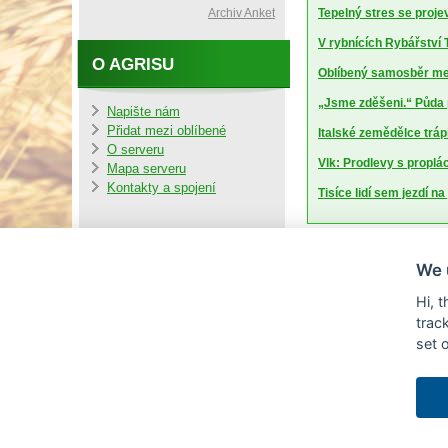
Archiv Anket
Tepelný stres se projev
V rybnících Rybářství T
O AGRISU
Oblíbený samosběr mel
„Jsme zděšeni.“ Půda 
Napište nám
Přidat mezi oblíbené
Italské zemědělce trápí
O serveru
Vlk: Prodlevy s proplá
Mapa serveru
Kontakty a spojení
Tisíce lidí sem jezdí n
We 
Hi, 
trac
set 
© Copyright AGRI
(pokud není uv