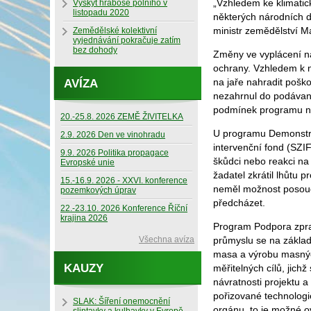
„Vzhledem ke klimati
Výskyt hraboše polního v
listopadu 2020
některých národních d
ministr zemědělství M
Zemědělské kolektivní
vyjednávání pokračuje zatím
bez dohody
Změny ve vyplácení ná
ochrany. Vzhledem k ne
na jaře nahradit pošk
AVÍZA
nezahrnul do podávané
podmínek programu na
20.-25.8. 2026 ZEMĚ ŽIVITELKA
U programu Demonstrač
2.9. 2026 Den ve vinohradu
intervenční fond (SZI
9.9. 2026 Politika propagace
škůdci nebo reakci na
Evropské unie
žadatel zkrátil lhůtu
15.-16.9. 2026 - XXVI. konference
neměl možnost posoudi
pozemkových úprav
předcházet.
22.-23.10. 2026 Konference Říční
krajina 2026
Program Podpora zpra
Všechna avíza
průmyslu se na základ
masa a výrobu masnýc
KAUZY
měřitelných cílů, jic
návratnosti projektu 
pořizované technologi
SLAK: Šíření onemocnění
orgánu, to je možné o