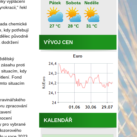
ky vyplácení
Pátek
Sobota
Neděle
okracii,“ řekl
hrada chemické
27 °C
28 °C
31 °C
, kdy potřebují
ědělec původně
VÝVOJ CEN
a dodržení
ědělský
 zásahu proti
 situacím, kdy
tlení. Fond
ěmto situacím
ravinářského
oru zpracování
tavení
dnocení
KALENDÁŘ
ty pro vybrané
 dozorového
lo v roce 2023.