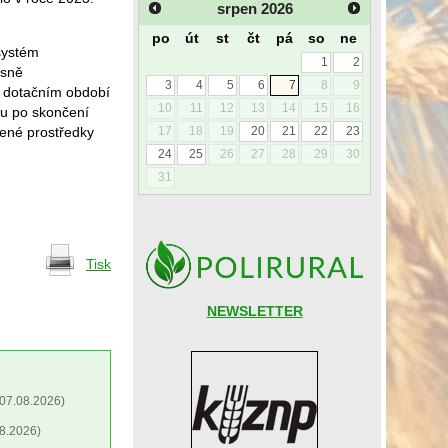
srpen
2026
po
út
st
čt
pá
so
ne
systém
1
2
asně
3
4
5
6
7
8
9
m dotačním období
10
11
12
13
14
15
16
ku po skončení
ené prostředky
17
18
19
20
21
22
23
24
25
26
27
28
29
30
31
Tisk
NEWSLETTER
07.08.2026)
8.2026)