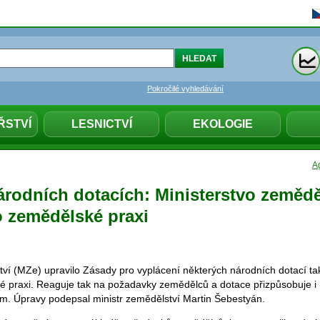
Pokročilé vyhledávání
ŘSTVÍ
LESNICTVÍ
EKOLOGIE
Ag
rodních dotacích: Ministerstvo zeměděl
o zemědělské praxi
tví (MZe) upravilo Zásady pro vyplácení některých národních dotací ta
é praxi. Reaguje tak na požadavky zemědělců a dotace přizpůsobuje i
m. Úpravy podepsal ministr zemědělství Martin Šebestyán.