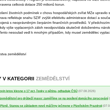
ravena celková dotace 250 milionů korun.
pšení životních podmínek v chovu hospodářských zvířat MZe upravilo 
ava reflektuje snahu SZIF zvýšit efektivitu administrace dotací a souč
 spojená s neoprávněným čerpáním finančních prostředků. V předchozí
, kdy výše vyplacených záloh neodpovídala skutečně doloženému náro
Tento nesoulad vedl k mnohým případům, kdy musel zemědělec vyplac
rstva zemědělství
Y V KATEGORII
ZEMĚDĚLSTVÍ
ovin letos klesne o 17 pct, řepky o pětinu, odhaduje ČSÚ
(07.08.2026)
a zemědělství pro drůbeží maso: zaměříme se na posílení domácího zpracování
(
o Plzně. Stanou se základem nové máčírny ječmene v Plzeňském Prazdroji
(07.0