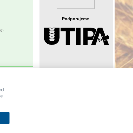
Podporujeme
6)
Agrární WWW portál AGRIS vznikl v roce 1999 na základě
nd
spolupráce
České zemědělské univerzity v Praze
s
Ministerstvem zemědělství ČR
be
tálu AGRIS je možné
likace v AGRISu.