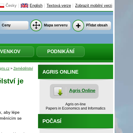
Česky
English
Textová verze
Zobrazit mobilní verzi
Ceny
Mapa serveru
Přidat obsah
VENKOV
PODNIKÁNÍ
ris.cz
>
Zemědělství
AGRIS ONLINE
ství je
Agris Online
Agris on-line
Papers in Economics and Informatics
k, aby lépe
 měnícím se
POČASÍ