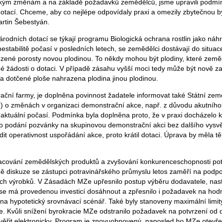
ckým změnám a na základě požadavků zemědělců, jsme upravili podmín
otací. Chceme, aby co nejlépe odpovídaly praxi a omezily zbytečnou byr
artin Šebestyán.
rodních dotací se týkají programu Biologická ochrana rostlin jako ná
stabilitě počasí v posledních letech, se zemědělci dostávají do situace
ozené porosty novou plodinou. To někdy mohou být plodiny, které zem
 žádosti o dotaci. V případě zásahu vyšší moci tedy může být nově z
 dotčené ploše nahrazena plodina jinou plodinou.
ní farmy, je doplněna povinnost žadatele informovat také Státní zem
F) o změnách v organizaci demonstrační akce, např. z důvodu akutního
 aktuální počasí. Podmínka byla doplněna proto, že v praxi docházelo k
 pro podání pozvánky na skupinovou demonstrační akci bez dalšího vysvě
t operativnost uspořádání akce, proto krátil dotaci. Úprava by měla t
cování zemědělských produktů a zvyšování konkurenceschopnosti pot
ě diskuze se zástupci potravinářského průmyslu letos zaměří na podp
h výrobků. V Zásadách MZe upřesnilo postup výběru dodavatele, nas
hž se má provedenou investicí dosáhnout a zpřesnilo i požadavek na ho
a na hypotetický srovnávací scénář. Také byly stanoveny maximální limi
e. Kvůli snížení byrokracie MZe odstranilo požadavek na potvrzení od
věřit elektronicky. Program je znovuobnovený, naposled ho MZe otevře