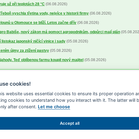
uje už při teplotách 28 °C
(06.08.2026)
řeboň vyschla třetina vody, nejvíce v historii firmy
(06.08.2026)
ounů u Olomouce se blíží. Letos začne dřív
(06.08.2026)
pro Babiše, nový zákon má pomoct agropodnikům, odpůrci mají plán
(05.08.202
 listokaz japonský ničící vinice i sady
(05.08.2026)
cením újmy za ztížení pastvy
(05.08.2026)
a jahody. Teď oblíbenou farmu koupil nový majitel
(05.08.2026)
use cookies!
this website uses essential cookies to ensure its proper operation a
king cookies to understand how you interact with it. The latter will 
only after consent.
Let me choose
Accept all
S 2000-2026 -
ISSN 1213-1369
- Publikování a šíření obsahu agrárního WWW por
edeno jinak) pouze za podmínky uvedení zdroje v podobě www.agris.cz a data pub
cookies