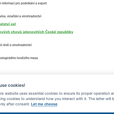
 informací pro podnikání a export
ína, vinařství a vinohradnictví
elství cel
ových chovů jelenovitých České republiky
né révě a vinohradnictví
ekologického hovězího masa
use cookies!
this website uses essential cookies to ensure its proper operation a
king cookies to understand how you interact with it. The latter will 
only after consent.
Let me choose