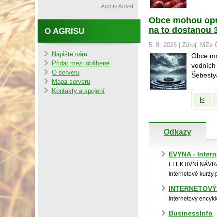
Archiv Anket
Obce mohou opra
na to dostanou 
O AGRISU
5. 8. 2026 | Zdroj: MZe
Napište nám
Obce moh
Přidat mezi oblíbené
vodních 
O serveru
Šebestyá
Mapa serveru
Kontakty a spojení
|<
Odkazy
EVYNA - Inter
EFEKTIVNÍ NÁV
Internetové kurzy
INTERNETOVÝ
Internetový encykl
BusinessInfo