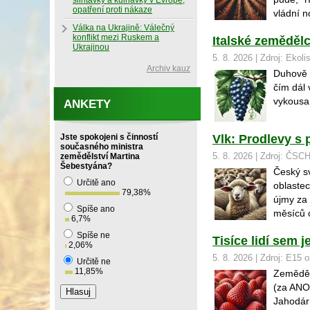
slintavky a kulhavky v Evropě,
opatření proti nákaze
vládní n
Válka na Ukrajině: Válečný
konflikt mezi Ruskem a
Italské zemědělce
Ukrajinou
5. 8. 2026 | Zdroj: Ekoli
Archiv kauz
Duhově z
čím dál 
vykousan
ANKETY
Jste spokojeni s činností
Vlk: Prodlevy s 
současného ministra
zemědělství Martina
5. 8. 2026 | Zdroj: ČS
Šebestyána?
Český sv
Určitě ano
oblastec
79,38
%
újmy za 
Spíše ano
měsíců 
6,7
%
Spíše ne
Tisíce lidí sem 
2,06
%
5. 8. 2026 | Zdroj: E15 o
Určitě ne
11,85
%
Zeměděls
(za ANO)
Jahodár