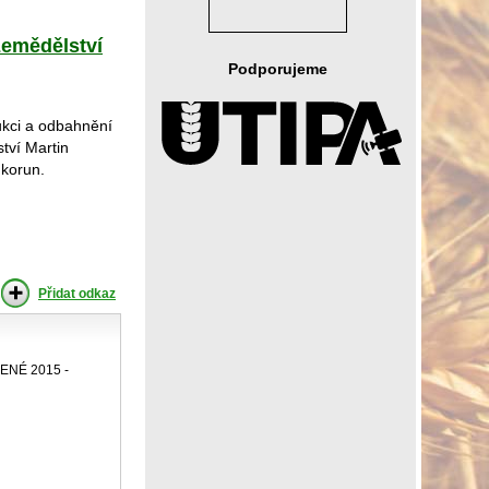
zemědělství
Podporujeme
rukci a odbahnění
ství Martin
 korun.
Přidat odkaz
NÉ 2015 -