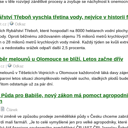
se v těle rozvíjejí zánětlivé procesy a zvyšuje se náchylnost k onemoc
řství Třeboň vyschla třetina vody, nejvíce v historii 
st.cz |
Odkaz
ích Rybářství Třeboň, které hospodaří na 8000 hektarech vodní plochy,
 vody. Oproti běžnému zdržovaném objemu 75 milionů metrů krychlových
ch o 28 milionů metrů krychlových vody méně. Každý týden se kvůli ex
 a nedostatku srážek odpaří další 2,5 procenta.
ěr melounů u Olomouce se blíží. Letos začne dřív
.cz |
Odkaz
elounů v Těšeticích-Vojnicích u Olomouce každoročně láká davy záje
šparovi letos situaci zkomplikovalo nebývalé sucho, sladkých plodů bude
itom odstartuje už za pár dní.
“ Půda pro Babiše, nový zákon má pomoct agropodn
n
|
Článek
ní změně ve způsobu prodeje zemědělské půdy v Česku chceme zabrá
rdí malí farmáři. „Je to celé vymyšlené jen pro velké agropodniky, které 
říká šéf Asociace soukromého zemědělství ČR (ASZ ČR) Jaroslav Šebe