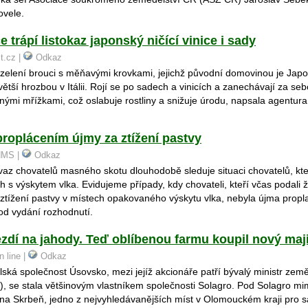
ovele.
 trápí listokaz japonský ničící vinice i sady
st.cz |
Odkaz
elení brouci s měňavými krovkami, jejichž původní domovinou je Japon
větší hrozbou v Itálii. Rojí se po sadech a vinicích a zanechávají za sebo
ými mřížkami, což oslabuje rostliny a snižuje úrodu, napsala agentura
proplácením újmy za ztížení pastvy
CHMS |
Odkaz
az chovatelů masného skotu dlouhodobě sleduje situaci chovatelů, kte
h s výskytem vlka. Evidujeme případy, kdy chovateli, kteří včas podali 
ztížení pastvy v místech opakovaného výskytu vlka, nebyla újma propla
od vydání rozhodnutí.
jezdí na jahody. Teď oblíbenou farmu koupil nový maji
n line |
Odkaz
ká společnost Úsovsko, mezi jejíž akcionáře patří bývalý ministr zeměd
, se stala většinovým vlastníkem společnosti Solagro. Pod Solagro mi
na Skrbeň, jedno z nejvyhledávanějších míst v Olomouckém kraji pro 