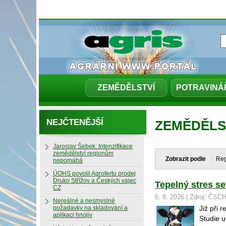
ZEMĚDĚLSTVÍ
POTRAVINÁ
NEJČTENĚJŠÍ
ZEMĚDĚLS
Jaroslav Šebek: Intenzifikace
zemědělství regionům
Zobrazit podle
Re
nepomáhá
ÚOHS povolil Agrofertu prodej
Druko Střížov a Českých vajec
Tepelný stres se
CZ
6. 8. 2026 | Zdroj: ČS
Nereálné a nesmyslné
požadavky na skladování a
Již při 
aplikaci hnojiv
Studie u