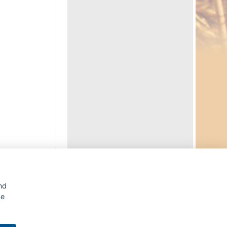
Agrární WWW portál AGRIS vznikl v roce 1999 na základě
nd
spolupráce
České zemědělské univerzity v Praze
s
Ministerstvem zemědělství ČR
be