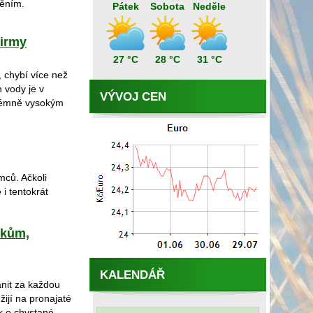
něním.
Pátek
Sobota
Neděle
firmy
27 °C
28 °C
31 °C
 chybí více než
 vody je v
VÝVOJ CEN
trémně vysokým
mců. Ačkoli
 i tentokrát
ikům,
KALENDÁŘ
nit za každou
žijí na pronajaté
k o chystané