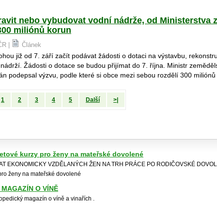
vit nebo vybudovat vodní nádrže, od Ministerstva 
300 miliónů korun
 ČR |
Článek
ou již od 7. září začít podávat žádosti o dotaci na výstavbu, rekonst
nádrží. Žádosti o dotace se budou přijímat do 7. října. Ministr zeměděl
n podepsal výzvu, podle které si obce mezi sebou rozdělí 300 miliónů
1
2
3
4
5
Další
>|
netové kurzy pro ženy na mateřské dovolené
RAT EKONOMICKY VZDĚLANÝCH ŽEN NA TRH PRÁCE PO RODIČOVSKÉ DOVOLE
 pro ženy na mateřské dovolené
 MAGAZÍN O VÍNĚ
opedický magazín o víně a vinařích .