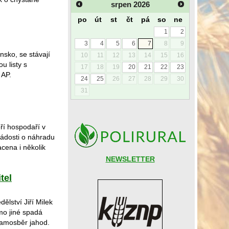
srpen
2026
po
út
st
čt
pá
so
ne
1
2
3
4
5
6
7
8
9
sko, se stávají
10
11
12
13
14
15
16
u listy s
17
18
19
20
21
22
23
 AP.
24
25
26
27
28
29
30
31
ří hospodaří v
žádosti o náhradu
cena i několik
NEWSLETTER
tel
ělství Jiří Milek
mo jiné spadá
samosběr jahod.