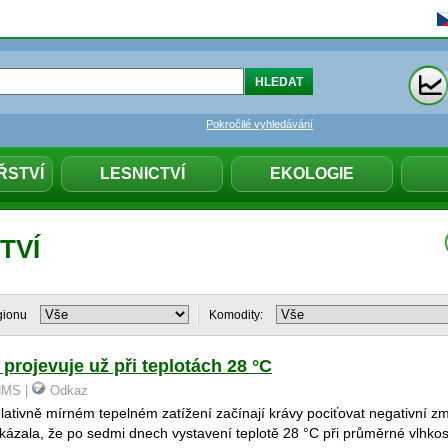
Pokročilé vyhledávání
ŘSTVÍ
LESNICTVÍ
EKOLOGIE
TVÍ
gionu
Komodity:
 projevuje už při teplotách 28 °C
CHMS |
Odkaz
relativně mírném tepelném zatížení začínají krávy pociťovat negativní 
kázala, že po sedmi dnech vystavení teplotě 28 °C při průměrné vlhkos