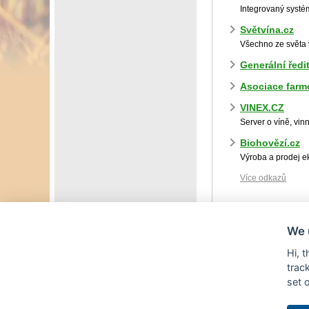
Integrovaný systém
Světvína.cz
Všechno ze světa v
Generální ředit
Asociace farm
VINEX.CZ
Server o víně, vin
Biohovězí.cz
Výroba a prodej 
Více odkazů
We 
Hi, 
trac
set 