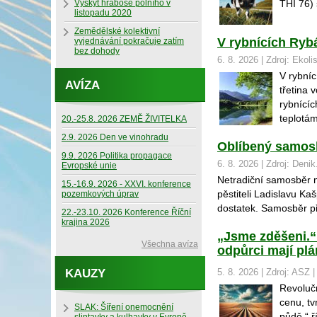
Výskyt hraboše polního v
THI 76) 
listopadu 2020
Zemědělské kolektivní
V rybnících Rybá
vyjednávání pokračuje zatím
bez dohody
6. 8. 2026 | Zdroj: Ekoli
V rybníc
AVÍZA
třetina
rybnící
teplotám
20.-25.8. 2026 ZEMĚ ŽIVITELKA
2.9. 2026 Den ve vinohradu
Oblíbený samosb
9.9. 2026 Politika propagace
6. 8. 2026 | Zdroj: Denik
Evropské unie
Netradiční samosběr m
15.-16.9. 2026 - XXVI. konference
pěstiteli Ladislavu Ka
pozemkových úprav
dostatek. Samosběr př
22.-23.10. 2026 Konference Říční
krajina 2026
„Jsme zděšeni.
Všechna avíza
odpůrci mají plá
KAUZY
5. 8. 2026 | Zdroj: ASZ 
Revoluč
cenu, tv
SLAK: Šíření onemocnění
půdě,“ 