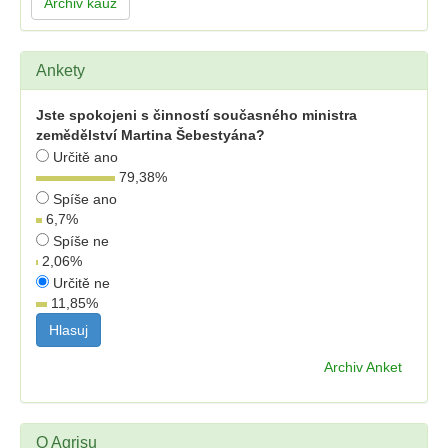
Archiv kauz
Ankety
Jste spokojeni s činností současného ministra
zemědělství Martina Šebestyána?
Určitě ano
79,38
%
Spíše ano
6,7
%
Spíše ne
2,06
%
Určitě ne
11,85
%
Archiv Anket
O Agrisu