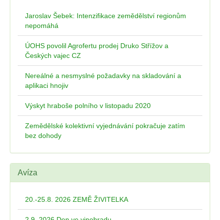
Jaroslav Šebek: Intenzifikace zemědělství regionům
nepomáhá
ÚOHS povolil Agrofertu prodej Druko Střížov a
Českých vajec CZ
Nereálné a nesmyslné požadavky na skladování a
aplikaci hnojiv
Výskyt hraboše polního v listopadu 2020
Zemědělské kolektivní vyjednávání pokračuje zatím
bez dohody
Avíza
20.-25.8. 2026 ZEMĚ ŽIVITELKA
2.9. 2026 Den ve vinohradu