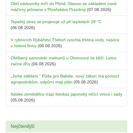
Obří náduvníky míří do Plzně. Stanou se základem nové
máčírny ječmene v Plzeňském Prazdroji
(07.08.2026)
Tepelný stres se projevuje už při teplotách 28 °C
(06.08.2026)
V rybnících Rybářství Třeboň vyschla třetina vody, nejvíce
v historii firmy
(06.08.2026)
Oblíbený samosběr melounů u Olomouce se blíží. Letos
začne dřív
(06.08.2026)
„Jsme zděšeni.“ Půda pro Babiše, nový zákon má pomoct
agropodnikům, odpůrci mají plán
(05.08.2026)
Italské zemědělce trápí listokaz japonský ničící vinice i sady
(05.08.2026)
Nejčtenější