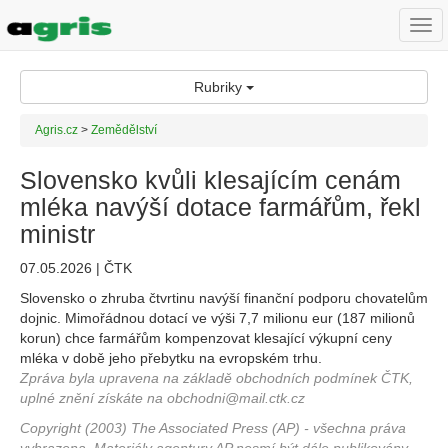
Togg
navi
Rubriky
Agris.cz
>
Zemědělství
Slovensko kvůli klesajícím cenám
mléka navýší dotace farmářům, řekl
ministr
07.05.2026 | ČTK
Slovensko o zhruba čtvrtinu navýší finanční podporu chovatelům
dojnic. Mimořádnou dotací ve výši 7,7 milionu eur (187 milionů
korun) chce farmářům kompenzovat klesající výkupní ceny
mléka v době jeho přebytku na evropském trhu.
Zpráva byla upravena na základě obchodních podmínek ČTK,
uplné znění získáte na obchodni@mail.ctk.cz
Copyright (2003) The Associated Press (AP) - všechna práva