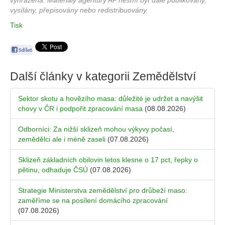
vyhrazena. Materiály agentury AP nesmí být dále publikovány,
vysílány, přepisovány nebo redistribuovány.
Tisk
Další články v kategorii
Zemědělství
Sektor skotu a hovězího masa: důležité je udržet a navýšit
chovy v ČR i podpořit zpracování masa
(08.08.2026)
Odborníci: Za nižší sklizeň mohou výkyvy počasí,
zemědělci ale i méně zaseli
(07.08.2026)
Sklizeň základních obilovin letos klesne o 17 pct, řepky o
pětinu, odhaduje ČSÚ
(07.08.2026)
Strategie Ministerstva zemědělství pro drůbeží maso:
zaměříme se na posílení domácího zpracování
(07.08.2026)