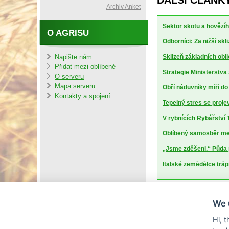
DALŠÍ ČLÁNK
Archiv Anket
Sektor skotu a hovězíh
O AGRISU
Odborníci: Za nižší sk
Sklizeň základních obil
Napište nám
Přidat mezi oblíbené
Strategie Ministerstv
O serveru
Mapa serveru
Obří náduvníky míří d
Kontakty a spojení
Tepelný stres se projev
V rybnících Rybářství T
Oblíbený samosběr mel
„Jsme zděšeni.“ Půda 
Italské zemědělce trápí
We 
Hi, 