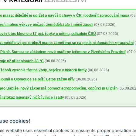
Y V KATEGORII
ZEMĚDĚLSTVÍ
o masa: důležité je udržet a navýšit chovy v ČR i podpořit zpracování masa
(08
lizeň mohou výkyvy počasí, zemědělci ale i méně zaseli
(07.08.2026)
ovin letos klesne o 17 pct, řepky o pětinu, odhaduje ČSÚ
(07.08.2026)
a zemědělství pro drůbeží maso: zaměříme se na posílení domácího zpracování
(
o Plzně. Stanou se základem nové máčírny ječmene v Plzeňském Prazdroji
(07.0
uje už při teplotách 28 °C
(06.08.2026)
řeboň vyschla třetina vody, nejvíce v historii firmy
(06.08.2026)
ounů u Olomouce se blíží. Letos začne dřív
(06.08.2026)
pro Babiše, nový zákon má pomoct agropodnikům, odpůrci mají plán
(05.08.202
 listokaz japonský ničící vinice i sady
(05.08.2026)
use cookies!
this website uses essential cookies to ensure its proper operation a