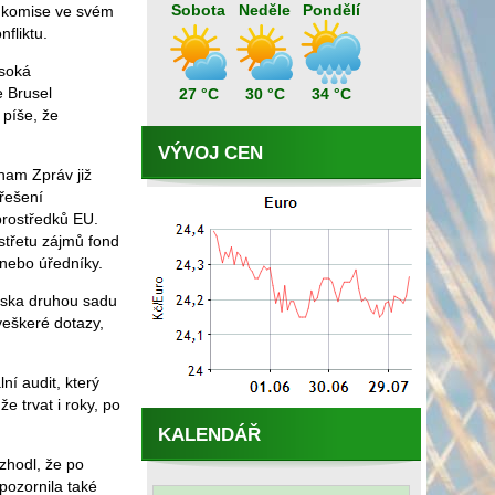
Sobota
Neděle
Pondělí
e komise ve svém
fliktu.
ysoká
e Brusel
27 °C
30 °C
34 °C
 píše, že
VÝVOJ CEN
nam Zpráv již
 řešení
 prostředků EU.
střetu zájmů fond
 nebo úředníky.
eska druhou sadu
veškeré dotazy,
í audit, který
e trvat i roky, po
KALENDÁŘ
zhodl, že po
pozornila také