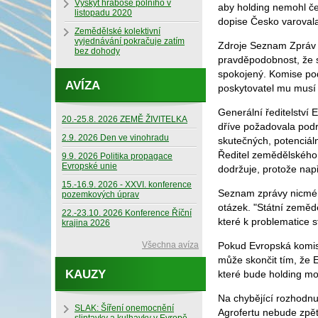
Výskyt hraboše polního v
aby holding nemohl če
listopadu 2020
dopise Česko varovala
Zemědělské kolektivní
vyjednávání pokračuje zatím
Zdroje Seznam Zpráv bl
bez dohody
pravděpodobnost, že s
spokojený. Komise pod
AVÍZA
poskytovatel mu musí s
Generální ředitelství
20.-25.8. 2026 ZEMĚ ŽIVITELKA
dříve požadovala podr
2.9. 2026 Den ve vinohradu
skutečných, potenciáln
Ředitel zemědělského 
9.9. 2026 Politika propagace
Evropské unie
dodržuje, protože např
15.-16.9. 2026 - XXVI. konference
Seznam zprávy nicmén
pozemkových úprav
otázek. "Státní zeměd
22.-23.10. 2026 Konference Říční
které k problematice 
krajina 2026
Všechna avíza
Pokud Evropská komise
může skončit tím, že E
KAUZY
které bude holding moc
Na chybějící rozhodnu
SLAK: Šíření onemocnění
Agrofertu nebude zpět