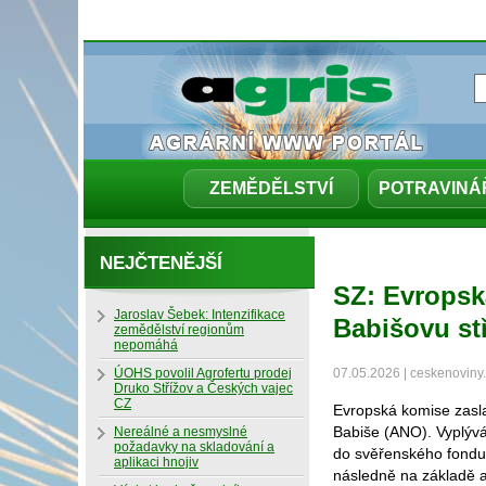
ZEMĚDĚLSTVÍ
POTRAVINÁ
NEJČTENĚJŠÍ
SZ: Evropsk
Jaroslav Šebek: Intenzifikace
Babišovu st
zemědělství regionům
nepomáhá
ÚOHS povolil Agrofertu prodej
07.05.2026 | ceskenoviny
Druko Střížov a Českých vajec
CZ
Evropská komise zasla
Babiše (ANO). Vyplývá
Nereálné a nesmyslné
požadavky na skladování a
do svěřenského fondu 
aplikaci hnojiv
následně na základě an