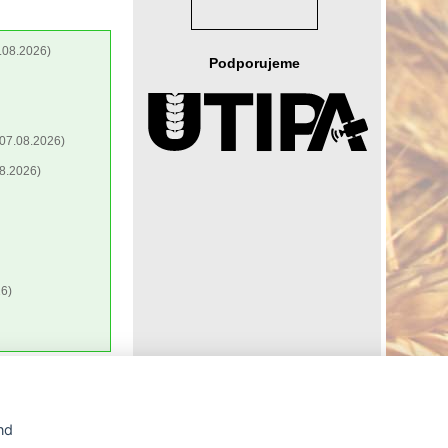
.08.2026)
Podporujeme
07.08.2026)
8.2026)
6)
Agrární WWW portál AGRIS vznikl v roce 1999 na základě
nd
spolupráce
České zemědělské univerzity v Praze