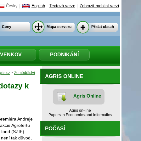
Česky
English
Textová verze
Zobrazit mobilní verzi
Ceny
Mapa serveru
Přidat obsah
VENKOV
PODNIKÁNÍ
ris.cz
>
Zemědělství
AGRIS ONLINE
dotazy k
Agris Online
Agris on-line
Papers in Economics and Informatics
 premiéra Andreje
akcie Agrofertu
POČASÍ
 fond (SZIF)
 není tak důvod,