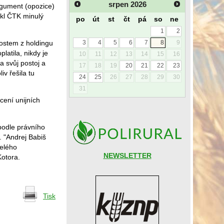
srpen
2026
argument (opozice)
ekl ČTK minulý
po
út
st
čt
pá
so
ne
1
2
nostem z holdingu
3
4
5
6
7
8
9
latila, nikdy je
10
11
12
13
14
15
16
a svůj postoj a
17
18
19
20
21
22
23
iv řešila tu
24
25
26
27
28
29
30
31
cení unijních
podle právního
. "Andrej Babiš
celého
NEWSLETTER
Kotora.
Tisk