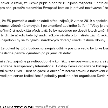
i hovoří o riziku, že Česko přijde o peníze z unijního rozpočtu. "Tento 
ní pro nás, protože stanovisko Evropské komise je právně nezávazné," ř
, že EK prováděla audit ohledně střetu zájmů již v roce 2019 a společ
otace, včetně nárokových, i po ukončení auditního šetření. "Vždy je prop
upřímně si nedokážu představit, že by najednou po deseti letech změnil
tvrdit, že ačkoliv tady byl audit, ačkoliv věděla o tom střetu zájmů, ačkol
 najednou by se to týkalo i nárokových dotací," uvedl už dříve Dlouhý.
l, že pokud by EK v budoucnu zaujala odlišný postoj a vedlo by to ke krá
následně peníze vymáhalo po příjemcích dotací.
ní střetu zájmů je pravděpodobně v konfliktu s evropskými paragrafy i 
ganizace Transparency International. Postup Česka organizace kritizuje
jmů skrze RSVP Trust nevyřešil a občanům neřekl pravdu o nastavení 
vedl pro server ředitel české pobočky protikorupční organizace David 