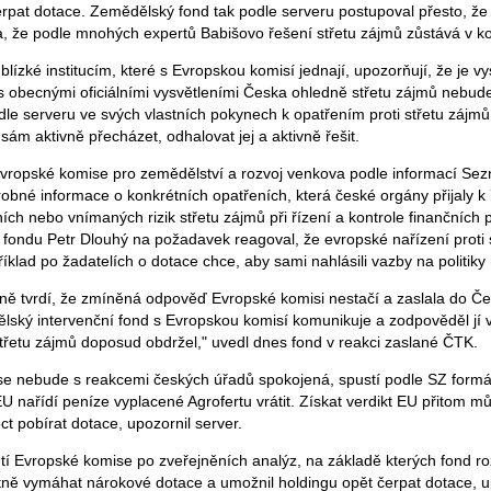
rpat dotace. Zemědělský fond tak podle serveru postupoval přesto, ž
, že podle mnohých expertů Babišovo řešení střetu zájmů zůstává v kon
ízké institucím, které s Evropskou komisí jednají, upozorňují, že je v
 obecnými oficiálními vysvětleními Česka ohledně střetu zájmů nebud
le serveru ve svých vlastních pokynech k opatřením proti střetu zájmů
ám aktivně přecházet, odhalovat jej a aktivně řešit.
 Evropské komise pro zemědělství a rozvoj venkova podle informací Sez
obné informace o konkrétních opatřeních, která české orgány přijaly k
ích nebo vnímaných rizik střetu zájmů při řízení a kontrole finančních
fondu Petr Dlouhý na požadavek reagoval, že evropské nařízení proti 
íklad po žadatelích o dotace chce, aby sami nahlásili vazby na politiky
ě tvrdí, že zmíněná odpověď Evropské komisi nestačí a zaslala do Č
ělský intervenční fond s Evropskou komisí komunikuje a zodpověděl jí 
střetu zájmů doposud obdržel," uvedl dnes fond v reakci zaslané ČTK.
 nebude s reakcemi českých úřadů spokojená, spustí podle SZ formáln
U nařídí peníze vyplacené Agrofertu vrátit. Získat verdikt EU přitom můž
t pobírat dotace, upozornil server.
tí Evropské komise po zveřejněních analýz, na základě kterých fond ro
ně vymáhat nárokové dotace a umožnil holdingu opět čerpat dotace, u