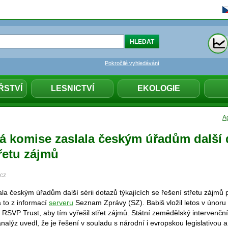
Pokročilé vyhledávání
ŘSTVÍ
LESNICTVÍ
EKOLOGIE
Ag
á komise zaslala českým úřadům další 
řetu zájmů
.cz
la českým úřadům další sérii dotazů týkajících se řešení střetu zájmů
 to z informací
serveru
Seznam Zprávy (SZ). Babiš vložil letos v únoru 
RSVP Trust, aby tím vyřešil střet zájmů. Státní zemědělský intervenční
alýz uvedl, že je řešení v souladu s národní i evropskou legislativou a